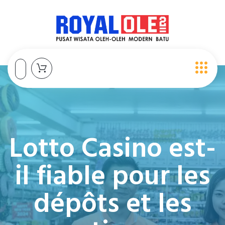
Lotto Casino est-
il fiable pour les
dépôts et les