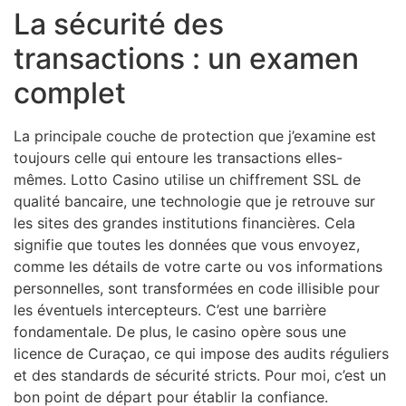
La sécurité des
transactions : un examen
complet
La principale couche de protection que j’examine est
toujours celle qui entoure les transactions elles-
mêmes. Lotto Casino utilise un chiffrement SSL de
qualité bancaire, une technologie que je retrouve sur
les sites des grandes institutions financières. Cela
signifie que toutes les données que vous envoyez,
comme les détails de votre carte ou vos informations
personnelles, sont transformées en code illisible pour
les éventuels intercepteurs. C’est une barrière
fondamentale. De plus, le casino opère sous une
licence de Curaçao, ce qui impose des audits réguliers
et des standards de sécurité stricts. Pour moi, c’est un
bon point de départ pour établir la confiance.