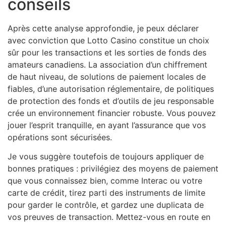
conseils
Après cette analyse approfondie, je peux déclarer
avec conviction que Lotto Casino constitue un choix
sûr pour les transactions et les sorties de fonds des
amateurs canadiens. La association d’un chiffrement
de haut niveau, de solutions de paiement locales de
fiables, d’une autorisation réglementaire, de politiques
de protection des fonds et d’outils de jeu responsable
crée un environnement financier robuste. Vous pouvez
jouer l’esprit tranquille, en ayant l’assurance que vos
opérations sont sécurisées.
Je vous suggère toutefois de toujours appliquer de
bonnes pratiques : privilégiez des moyens de paiement
que vous connaissez bien, comme Interac ou votre
carte de crédit, tirez parti des instruments de limite
pour garder le contrôle, et gardez une duplicata de
vos preuves de transaction. Mettez-vous en route en