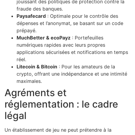
jouissant des politiques de protection contre la
fraude des banques.
Paysafecard
: Optimale pour le contrôle des
dépenses et l’anonymat, se basant sur un code
prépayé.
MuchBetter & ecoPayz
: Portefeuilles
numériques rapides avec leurs propres
applications sécurisées et notifications en temps
réel.
Litecoin & Bitcoin
: Pour les amateurs de la
crypto, offrant une indépendance et une intimité
maximales.
Agréments et
réglementation : le cadre
légal
Un établissement de jeu ne peut prétendre à la