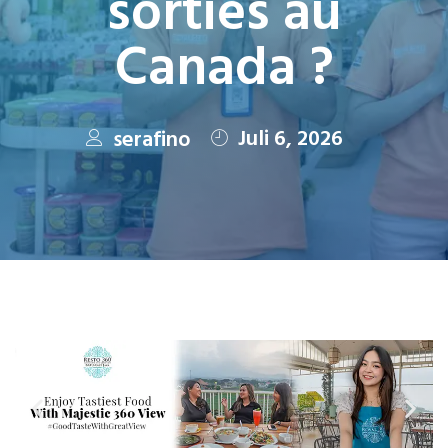
sorties au
Canada ?
Juli 6, 2026
serafino