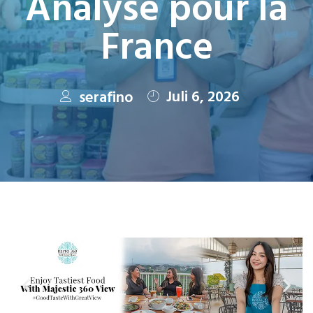
Analysé pour la
France
Juli 6, 2026
serafino