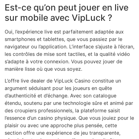
Est-ce qu’on peut jouer en live
sur mobile avec VipLuck ?
Oui, l’expérience live est parfaitement adaptée aux
smartphones et tablettes, que vous passiez par le
navigateur ou l’application. L’interface s’ajuste à l’écran,
les contrôles de mise sont tactiles, et la qualité vidéo
s’adapte à votre connexion. Vous pouvez jouer de
manière lisse où que vous soyez.
L’offre live dealer de VipLuck Casino constitue un
argument séduisant pour les joueurs en quête
d’authenticité et d’échange. Avec son catalogue
étendu, soutenu par une technologie sûre et animé par
des croupiers professionnels, la plateforme saisit
l’essence d’un casino physique. Que vous jouiez pour le
plaisir ou avec une approche plus pensée, cette
section offre une expérience de jeu transparente,