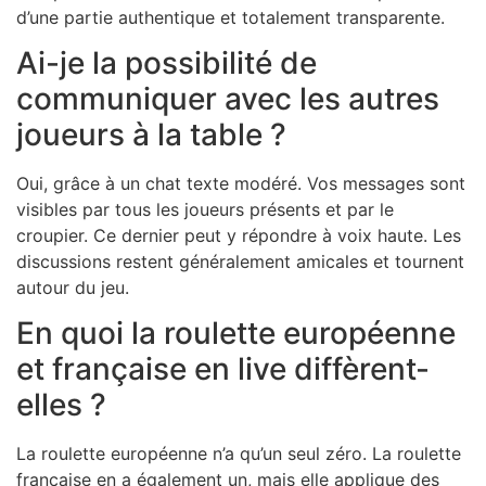
d’une partie authentique et totalement transparente.
Ai-je la possibilité de
communiquer avec les autres
joueurs à la table ?
Oui, grâce à un chat texte modéré. Vos messages sont
visibles par tous les joueurs présents et par le
croupier. Ce dernier peut y répondre à voix haute. Les
discussions restent généralement amicales et tournent
autour du jeu.
En quoi la roulette européenne
et française en live diffèrent-
elles ?
La roulette européenne n’a qu’un seul zéro. La roulette
française en a également un, mais elle applique des