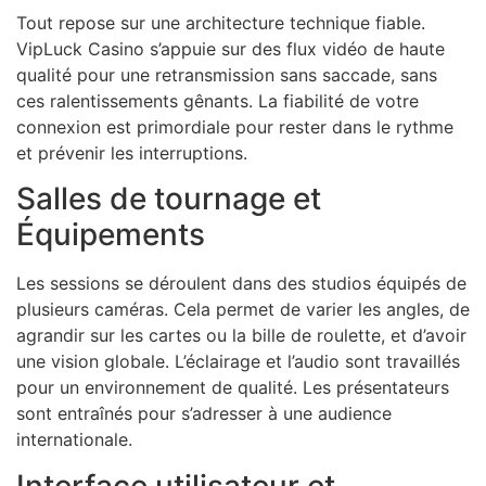
Tout repose sur une architecture technique fiable.
VipLuck Casino s’appuie sur des flux vidéo de haute
qualité pour une retransmission sans saccade, sans
ces ralentissements gênants. La fiabilité de votre
connexion est primordiale pour rester dans le rythme
et prévenir les interruptions.
Salles de tournage et
Équipements
Les sessions se déroulent dans des studios équipés de
plusieurs caméras. Cela permet de varier les angles, de
agrandir sur les cartes ou la bille de roulette, et d’avoir
une vision globale. L’éclairage et l’audio sont travaillés
pour un environnement de qualité. Les présentateurs
sont entraînés pour s’adresser à une audience
internationale.
Interface utilisateur et