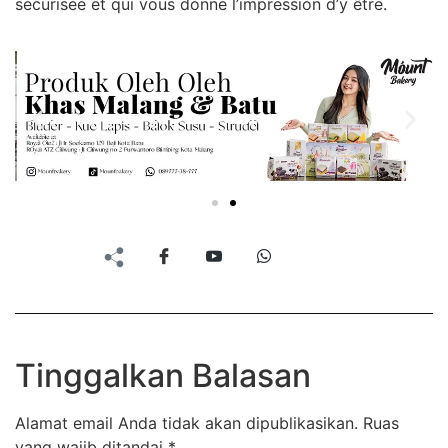
sécurisée et qui vous donne l’impression d’y être.
Tinggalkan Balasan
Alamat email Anda tidak akan dipublikasikan.
Ruas
yang wajib ditandai
*