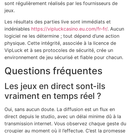
sont régulièrement réalisés par les fournisseurs de
jeux.
Les résultats des parties live sont immédiats et
indéniables
https://vipluckcasino.eu.com/fr-fr/
. Aucun
logiciel ne les détermine ; tout dépend d’une action
physique. Cette intégrité, associée à la licence de
VipLuck et à ses protocoles de sécurité, crée un
environnement de jeu sécurisé et fiable pour chacun.
Questions fréquentes
Les jeux en direct sont-ils
vraiment en temps réel ?
Oui, sans aucun doute. La diffusion est un flux en
direct depuis le studio, avec un délai minime dû à la
transmission internet. Vous observez chaque geste du
croupier au moment où il l’effectue. C’est la promesse