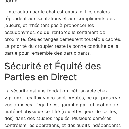
partie.
L’interaction par le chat est capitale. Les dealers
répondent aux salutations et aux compliments des
joueurs, et n’hésitent pas à prononcer les
pseudonymes, ce qui renforce le sentiment de
proximité. Ces échanges demeurent toutefois cadrés.
La priorité du croupier reste la bonne conduite de la
partie pour l’ensemble des participants.
Sécurité et Équité des
Parties en Direct
La sécurité est une fondation inébranlable chez
VipLuck. Les flux vidéo sont cryptés, ce qui préserve
vos données. L’équité est garantie par l’utilisation de
matériel physique certifié (roulettes, jeux de cartes,
dés) dans des studios régulés. Plusieurs caméras
contrôlent les opérations, et des audits indépendants