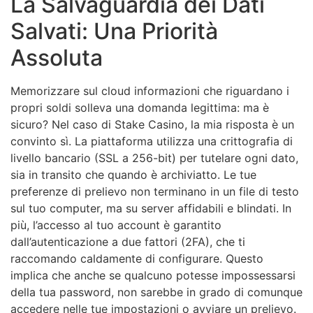
La Salvaguardia dei Dati
Salvati: Una Priorità
Assoluta
Memorizzare sul cloud informazioni che riguardano i
propri soldi solleva una domanda legittima: ma è
sicuro? Nel caso di Stake Casino, la mia risposta è un
convinto sì. La piattaforma utilizza una crittografia di
livello bancario (SSL a 256-bit) per tutelare ogni dato,
sia in transito che quando è archiviatto. Le tue
preferenze di prelievo non terminano in un file di testo
sul tuo computer, ma su server affidabili e blindati. In
più, l’accesso al tuo account è garantito
dall’autenticazione a due fattori (2FA), che ti
raccomando caldamente di configurare. Questo
implica che anche se qualcuno potesse impossessarsi
della tua password, non sarebbe in grado di comunque
accedere nelle tue impostazioni o avviare un prelievo.