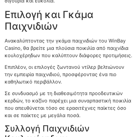
σιγουριά και ευκολία.
Επιλογή και Γκάμα
Παιχνιδιών
Ανακαλύπτοντας την γκάμα παιχνιδιών του WinBay
Casino, θα βρείτε μια πλούσια ποικιλία από παιχνίδια
κουλοχέρηδων που καλύπτουν διάφορες προτιμήσεις.
Επιπλέον, οι επιλογές ζωντανού ντίλερ βελτιώνουν
την εμπειρία παιχνιδιού, προσφέροντας ένα πιο
καθηλωτικό περιβάλλον.
Σε συνδυασμό με τη διαθεσιμότητα προοδευτικών
κερδών, το καζίνο παρέχει μια συναρπαστική ποικιλία
που απευθύνεται τόσο σε ερασιτέχνες παίκτες όσο
και σε παίκτες με μεγάλα ποσά.
Συλλογή Παιχνιδιών