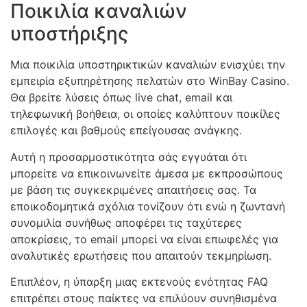
Ποικιλία καναλιών
υποστήριξης
Μια ποικιλία υποστηρικτικών καναλιών ενισχύει την
εμπειρία εξυπηρέτησης πελατών στο WinBay Casino.
Θα βρείτε λύσεις όπως live chat, email και
τηλεφωνική βοήθεια, οι οποίες καλύπτουν ποικίλες
επιλογές και βαθμούς επείγουσας ανάγκης.
Αυτή η προσαρμοστικότητα σάς εγγυάται ότι
μπορείτε να επικοινωνείτε άμεσα με εκπροσώπους
με βάση τις συγκεκριμένες απαιτήσεις σας. Τα
εποικοδομητικά σχόλια τονίζουν ότι ενώ η ζωντανή
συνομιλία συνήθως αποφέρει τις ταχύτερες
αποκρίσεις, το email μπορεί να είναι επωφελές για
αναλυτικές ερωτήσεις που απαιτούν τεκμηρίωση.
Επιπλέον, η ύπαρξη μιας εκτενούς ενότητας FAQ
επιτρέπει στους παίκτες να επιλύουν συνηθισμένα