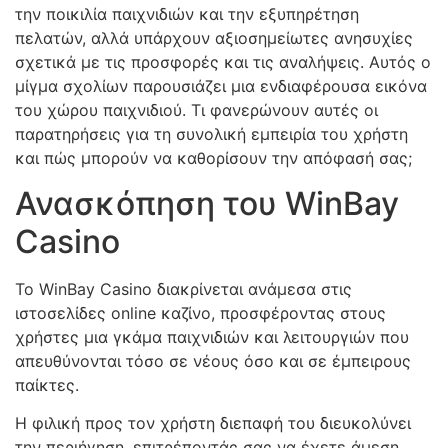
την ποικιλία παιχνιδιών και την εξυπηρέτηση
πελατών, αλλά υπάρχουν αξιοσημείωτες ανησυχίες
σχετικά με τις προσφορές και τις αναλήψεις. Αυτός ο
μίγμα σχολίων παρουσιάζει μια ενδιαφέρουσα εικόνα
του χώρου παιχνιδιού. Τι φανερώνουν αυτές οι
παρατηρήσεις για τη συνολική εμπειρία του χρήστη
και πώς μπορούν να καθορίσουν την απόφασή σας;
Ανασκόπηση του WinBay
Casino
Το WinBay Casino διακρίνεται ανάμεσα στις
ιστοσελίδες online καζίνο, προσφέροντας στους
χρήστες μια γκάμα παιχνιδιών και λειτουργιών που
απευθύνονται τόσο σε νέους όσο και σε έμπειρους
παίκτες.
Η φιλική προς τον χρήστη διεπαφή του διευκολύνει
την περιήγηση, επιτρέποντάς σας να έχετε άμεση