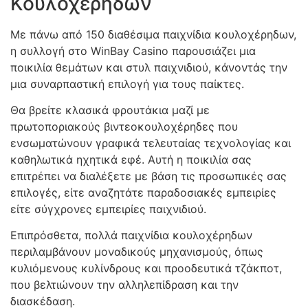
Κουλοχέρηδων
Με πάνω από 150 διαθέσιμα παιχνίδια κουλοχέρηδων,
η συλλογή στο WinBay Casino παρουσιάζει μια
ποικιλία θεμάτων και στυλ παιχνιδιού, κάνοντάς την
μια συναρπαστική επιλογή για τους παίκτες.
Θα βρείτε κλασικά φρουτάκια μαζί με
πρωτοποριακούς βιντεοκουλοχέρηδες που
ενσωματώνουν γραφικά τελευταίας τεχνολογίας και
καθηλωτικά ηχητικά εφέ. Αυτή η ποικιλία σας
επιτρέπει να διαλέξετε με βάση τις προσωπικές σας
επιλογές, είτε αναζητάτε παραδοσιακές εμπειρίες
είτε σύγχρονες εμπειρίες παιχνιδιού.
Επιπρόσθετα, πολλά παιχνίδια κουλοχέρηδων
περιλαμβάνουν μοναδικούς μηχανισμούς, όπως
κυλιόμενους κυλίνδρους και προοδευτικά τζάκποτ,
που βελτιώνουν την αλληλεπίδραση και την
διασκέδαση.