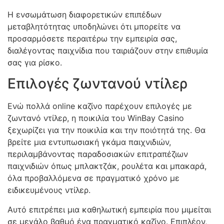
Η ενσωμάτωση διαφορετικών επιπέδων
μεταβλητότητας υποδηλώνει ότι μπορείτε να
προσαρμόσετε περαιτέρω την εμπειρία σας,
διαλέγοντας παιχνίδια που ταιριάζουν στην επιθυμία
σας για ρίσκο.
Επιλογές ζωντανού ντίλερ
Ενώ πολλά online καζίνο παρέχουν επιλογές με
ζωντανό ντίλερ, η ποικιλία του WinBay Casino
ξεχωρίζει για την ποικιλία και την ποιότητά της. Θα
βρείτε μια εντυπωσιακή γκάμα παιχνιδιών,
περιλαμβάνοντας παραδοσιακών επιτραπέζιων
παιχνιδιών όπως μπλακτζάκ, ρουλέτα και μπακαρά,
όλα προβαλλόμενα σε πραγματικό χρόνο με
ειδικευμένους ντίλερ.
Αυτό επιτρέπει μια καθηλωτική εμπειρία που μιμείται
σε μεγάλο βαθμό ένα πραγματικό καζίνο. Επιπλέον,