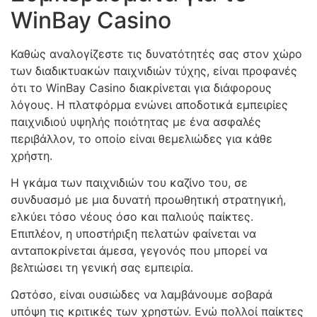
WinBay Casino
Καθώς αναλογίζεστε τις δυνατότητές σας στον χώρο
των διαδικτυακών παιχνιδιών τύχης, είναι προφανές
ότι το WinBay Casino διακρίνεται για διάφορους
λόγους. Η πλατφόρμα ενώνει αποδοτικά εμπειρίες
παιχνιδιού υψηλής ποιότητας με ένα ασφαλές
περιβάλλον, το οποίο είναι θεμελιώδες για κάθε
χρήστη.
Η γκάμα των παιχνιδιών του καζίνο του, σε
συνδυασμό με μια δυνατή προωθητική στρατηγική,
ελκύει τόσο νέους όσο και παλιούς παίκτες.
Επιπλέον, η υποστήριξη πελατών φαίνεται να
ανταποκρίνεται άμεσα, γεγονός που μπορεί να
βελτιώσει τη γενική σας εμπειρία.
Ωστόσο, είναι ουσιώδες να λαμβάνουμε σοβαρά
υπόψη τις κριτικές των χρηστών. Ενώ πολλοί παίκτες