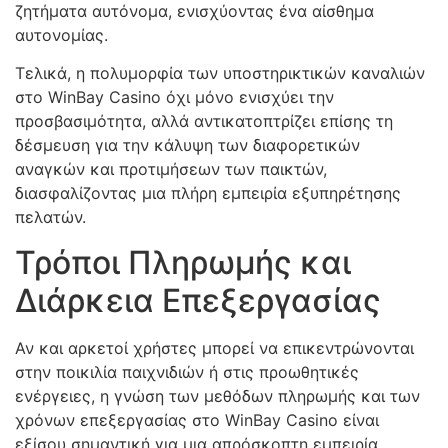
ζητήματα αυτόνομα, ενισχύοντας ένα αίσθημα
αυτονομίας.
Τελικά, η πολυμορφία των υποστηρικτικών καναλιών
στο WinBay Casino όχι μόνο ενισχύει την
προσβασιμότητα, αλλά αντικατοπτρίζει επίσης τη
δέσμευση για την κάλυψη των διαφορετικών
αναγκών και προτιμήσεων των παικτών,
διασφαλίζοντας μια πλήρη εμπειρία εξυπηρέτησης
πελατών.
Τρόποι Πληρωμής και
Διάρκεια Επεξεργασίας
Αν και αρκετοί χρήστες μπορεί να επικεντρώνονται
στην ποικιλία παιχνιδιών ή στις προωθητικές
ενέργειες, η γνώση των μεθόδων πληρωμής και των
χρόνων επεξεργασίας στο WinBay Casino είναι
εξίσου σημαντική για μια απρόσκοπτη εμπειρία