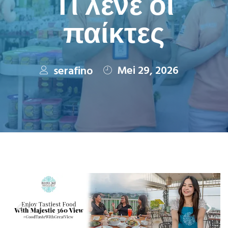
Τι λένε οι
παίκτες
Mei 29, 2026
serafino