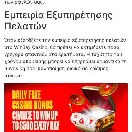
των οφελών σας.
Εμπειρία Εξυπηρέτησης
Πελατών
Όταν εξετάζετε την εμπειρία εξυπηρέτησης πελατών
στο WinBay Casino, θα πρέπει να εκτιμήσετε πόσο
γρήγορα απαντούν στα ερωτήματα. Η ταχύτητα του
χρόνου απόκρισης μπορεί να επηρεάσει σημαντικά τη
συνολική σας ικανοποίηση, ειδικά σε κρίσιμες
στιγμές.