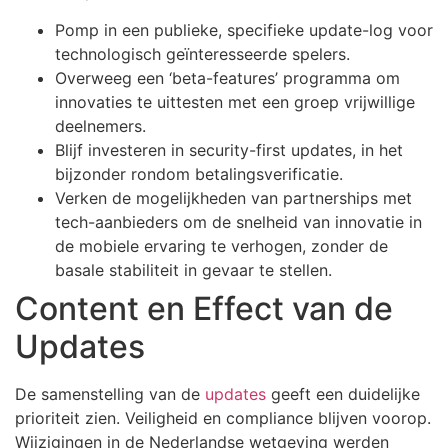
Pomp in een publieke, specifieke update-log voor
technologisch geïnteresseerde spelers.
Overweeg een ‘beta-features’ programma om
innovaties te uittesten met een groep vrijwillige
deelnemers.
Blijf investeren in security-first updates, in het
bijzonder rondom betalingsverificatie.
Verken de mogelijkheden van partnerships met
tech-aanbieders om de snelheid van innovatie in
de mobiele ervaring te verhogen, zonder de
basale stabiliteit in gevaar te stellen.
Content en Effect van de
Updates
De samenstelling van de
updates
geeft een duidelijke
prioriteit zien. Veiligheid en compliance blijven voorop.
Wijzigingen in de Nederlandse wetgeving werden