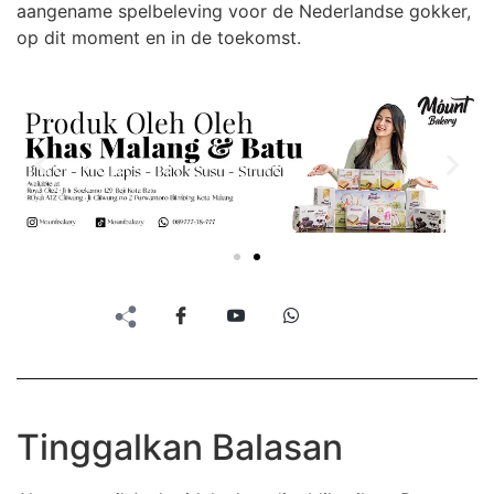
aangename spelbeleving voor de Nederlandse gokker,
op dit moment en in de toekomst.
Tinggalkan Balasan