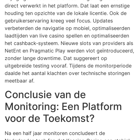
direct verwerkt in het platform. Dat laat een ernstige
houding ten opzichte van de lokale licentie. Ook de
gebruikerservaring kreeg veel focus. Updates
verbeterden de navigatie op mobiel, optimaliseerden
laadtijden van live casino spellen en optimaliseerden
het cashback-systeem. Nieuwe slots van providers als
NetEnt en Pragmatic Play werden vlot geïntroduceerd,
zonder lange downtime. Dat suggereert op
uitgebreide testing vooraf. Tijdens de monitorperiode
daalde het aantal klachten over technische storingen
meetbaar af.
Conclusie van de
Monitoring: Een Platform
voor de Toekomst?
Na een half jaar monitoren concludeert de