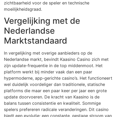
zichtbaarheid voor de speler en technische
moeilijkheidsgraad.
Vergelijking met de
Nederlandse
Marktstandaard
In vergelijking met overige aanbieders op de
Nederlandse markt, bevindt Kaasino Casino zich met
zijn update-frequentie in de top middenmoot. Het
platform werkt bij minder vaak dan een paar
hypermoderne, app-gerichte casino’s. Het functioneert
wel duidelijk voordeliger dan traditionele, statische
platforms die maar een paar keer per jaar een grote
update doorvoeren. De kracht van Kaasino is de
balans tussen consistentie en kwaliteit. Sommige
spelers prefereren radicale veranderingen. Dit casino
biedt een evolutie: een constante, gestage stroom van