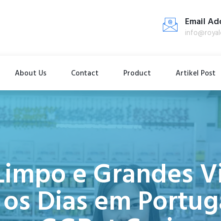
Email Ad
info@royal
About Us
Contact
Product
Artikel Post
Limpo e Grandes Vi
 os Dias em Portug