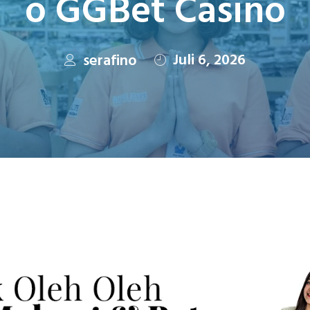
o GGBet Casino
Juli 6, 2026
serafino