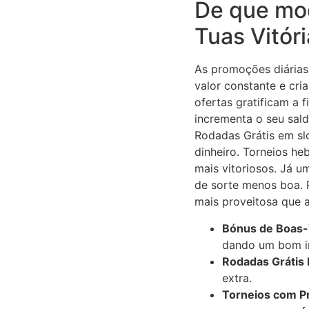
De que mo
Tuas Vitór
As promoções diárias 
valor constante e cr
ofertas gratificam a 
incrementa o seu sald
Rodadas Grátis em sl
dinheiro. Torneios h
mais vitoriosos. Já 
de sorte menos boa. P
mais proveitosa que a
Bónus de Boas-
dando um bom i
Rodadas Grátis 
extra.
Torneios com P