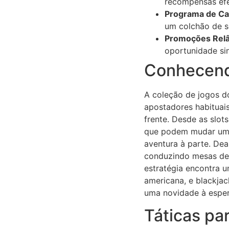
recompensas efe
Programa de C
um colchão de s
Promoções Rel
oportunidade sin
Conhecend
A coleção de jogos d
apostadores habituais
frente. Desde as slot
que podem mudar uma e
aventura à parte. Deal
conduzindo mesas de 
estratégia encontra u
americana, e blackjac
uma novidade à esper
Táticas pa