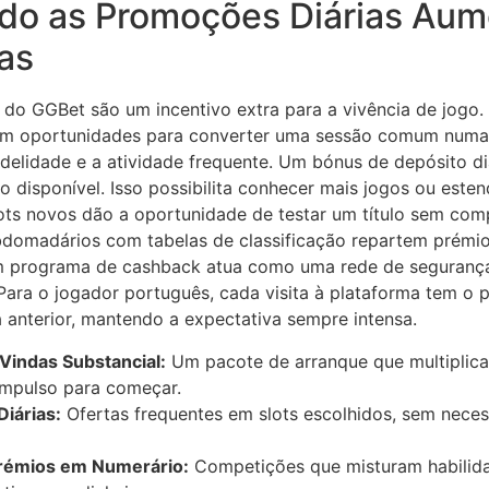
do as Promoções Diárias Au
ias
do GGBet são um incentivo extra para a vivência de jogo. 
iam oportunidades para converter uma sessão comum numa
fidelidade e a atividade frequente. Um bónus de depósito di
o disponível. Isso possibilita conhecer mais jogos ou este
ots novos dão a oportunidade de testar um título sem com
ebdomadários com tabelas de classificação repartem prémio
um programa de cashback atua como uma rede de seguranç
ara o jogador português, cada visita à plataforma tem o p
 anterior, mantendo a expectativa sempre intensa.
Vindas Substancial:
Um pacote de arranque que multiplica 
mpulso para começar.
Diárias:
Ofertas frequentes em slots escolhidos, sem neces
rémios em Numerário:
Competições que misturam habilida