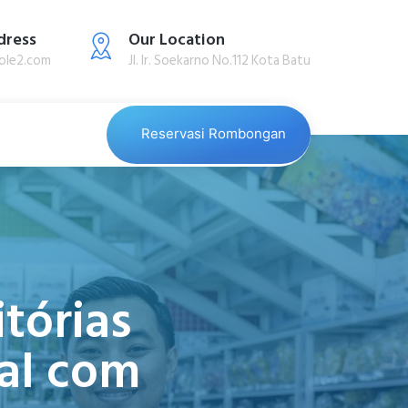
dress
Our Location
ole2.com
Jl. Ir. Soekarno No.112 Kota Batu
Reservasi Rombongan
tórias
al com