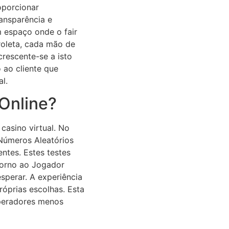
oporcionar
ansparência e
 espaço onde o fair
roleta, cada mão de
crescente-se a isto
 ao cliente que
l.
Online?
casino virtual. No
 Números Aleatórios
ntes. Estes testes
etorno ao Jogador
sperar. A experiência
próprias escolhas. Esta
operadores menos