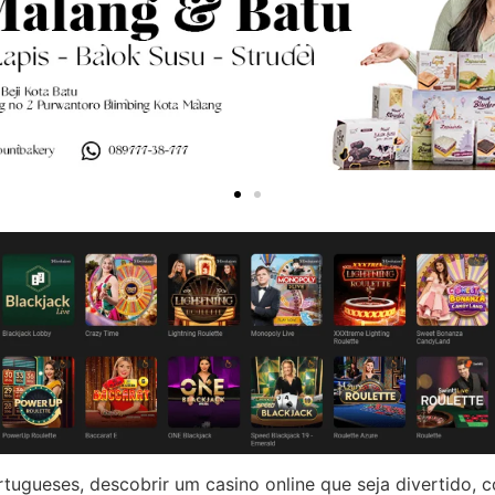
tugueses, descobrir um casino online que seja divertido, c