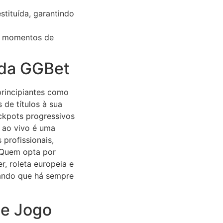
tituída, garantindo
do momentos de
 da GGBet
principiantes como
 de títulos à sua
ackpots progressivos
o ao vivo é uma
 profissionais,
. Quem opta por
r, roleta europeia e
rando que há sempre
de Jogo