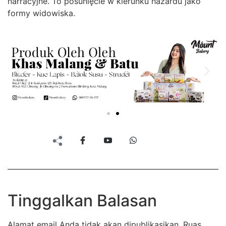
narracyjne. To posunięcie w kierunku hazardu jako
formy widowiska.
Tinggalkan Balasan
Alamat email Anda tidak akan dipublikasikan.
Ruas