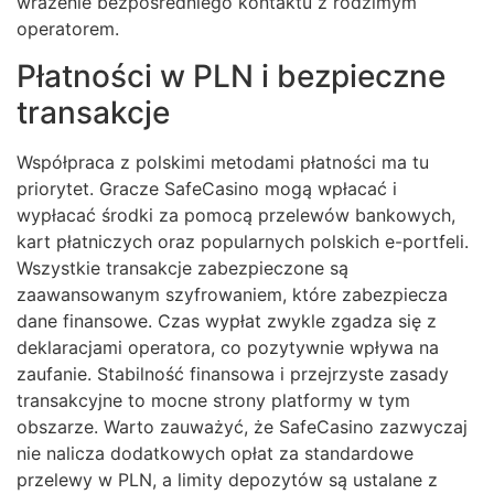
wrażenie bezpośredniego kontaktu z rodzimym
operatorem.
Płatności w PLN i bezpieczne
transakcje
Współpraca z polskimi metodami płatności ma tu
priorytet. Gracze SafeCasino mogą wpłacać i
wypłacać środki za pomocą przelewów bankowych,
kart płatniczych oraz popularnych polskich e-portfeli.
Wszystkie transakcje zabezpieczone są
zaawansowanym szyfrowaniem, które zabezpiecza
dane finansowe. Czas wypłat zwykle zgadza się z
deklaracjami operatora, co pozytywnie wpływa na
zaufanie. Stabilność finansowa i przejrzyste zasady
transakcyjne to mocne strony platformy w tym
obszarze. Warto zauważyć, że SafeCasino zazwyczaj
nie nalicza dodatkowych opłat za standardowe
przelewy w PLN, a limity depozytów są ustalane z