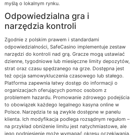
myślą o lokalnym rynku.
Odpowiedzialna gra i
narzędzia kontroli
Zgodnie z polskim prawem i standardami
odpowiedzialności, SafeCasino implementuje zestaw
narzędzi do kontroli nad grą. Gracze mogą ustawiać
dzienne, tygodniowe lub miesięczne limity depozytów,
strat oraz czasu spędzanego na grze. Dostępna jest
też opcja samowykluczenia czasowego lub stałego.
Platforma zapewnia łatwy dostęp do informacji o
organizacjach oferujących pomoc osobom z
problemem hazardu. Promowanie zdrowego podejścia
to obowiązek każdego legalnego kasyna online w
Polsce. Narzędzia te są zwykle dostępne w panelu
klienta. Ich modyfikacja podlega rozsądnym regułom –
na przykład obniżenie limitu jest natychmiastowe, ale
jego podniesienie może wymagać okresu oczekiwania.