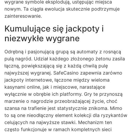
wygrane symbole eksplodują, ustępując miejsca
nowym. Ta ciągła ewolucja skutecznie podtrzymuje
zainteresowanie.
Kumulujące się jackpoty i
niezwykłe wygrane
Odrębną i pasjonującą grupą są automaty z rosnącą
pulą nagród. Udział każdego złożonego żetonu zasila
łączną, powiększającą się z każdą chwilą pulę
najwyższej wygranej. SafeCasino zapewnia zarówno
jackpoty internetowe, łączone między wieloma
kasynami online, jak i miejscowe, narastające
wyłącznie w obrębie ich platformy. Gry te przynoszą
marzenie o nagrodzie przeobrażającej życie, choć
szansa na trafienie jest statystycznie znikoma. Mimo
to są one nieodłączny element kolekcji dla ryzykantów
celujących na najwyższe stawki. Mechanizm ten
często funkcjonuje w ramach kompletnych sieci