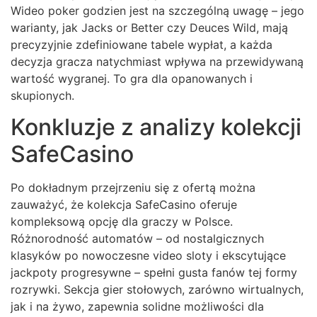
Wideo poker godzien jest na szczególną uwagę – jego
warianty, jak Jacks or Better czy Deuces Wild, mają
precyzyjnie zdefiniowane tabele wypłat, a każda
decyzja gracza natychmiast wpływa na przewidywaną
wartość wygranej. To gra dla opanowanych i
skupionych.
Konkluzje z analizy kolekcji
SafeCasino
Po dokładnym przejrzeniu się z ofertą można
zauważyć, że kolekcja SafeCasino oferuje
kompleksową opcję dla graczy w Polsce.
Różnorodność automatów – od nostalgicznych
klasyków po nowoczesne video sloty i ekscytujące
jackpoty progresywne – spełni gusta fanów tej formy
rozrywki. Sekcja gier stołowych, zarówno wirtualnych,
jak i na żywo, zapewnia solidne możliwości dla