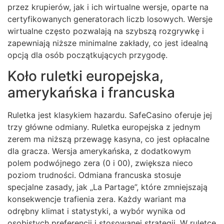
przez krupierów, jak i ich wirtualne wersje, oparte na
certyfikowanych generatorach liczb losowych. Wersje
wirtualne często pozwalają na szybszą rozgrywkę i
zapewniają niższe minimalne zakłady, co jest idealną
opcją dla osób początkujących przygodę.
Koło ruletki europejska,
amerykańska i francuska
Ruletka jest klasykiem hazardu. SafeCasino oferuje jej
trzy główne odmiany. Ruletka europejska z jednym
zerem ma niższą przewagę kasyna, co jest opłacalne
dla gracza. Wersja amerykańska, z dodatkowym
polem podwójnego zera (0 i 00), zwiększa nieco
poziom trudności. Odmiana francuska stosuje
specjalne zasady, jak „La Partage”, które zmniejszają
konsekwencje trafienia zera. Każdy wariant ma
odrębny klimat i statystyki, a wybór wynika od
osobistych preferencji i stosowanej strategii. W ruletce