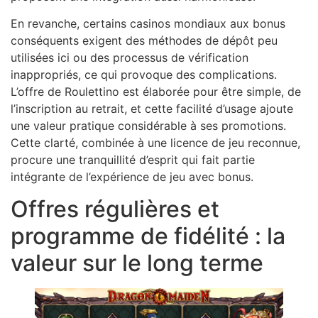
En revanche, certains casinos mondiaux aux bonus
conséquents exigent des méthodes de dépôt peu
utilisées ici ou des processus de vérification
inappropriés, ce qui provoque des complications.
L’offre de Roulettino est élaborée pour être simple, de
l’inscription au retrait, et cette facilité d’usage ajoute
une valeur pratique considérable à ses promotions.
Cette clarté, combinée à une licence de jeu reconnue,
procure une tranquillité d’esprit qui fait partie
intégrante de l’expérience de jeu avec bonus.
Offres régulières et
programme de fidélité : la
valeur sur le long terme