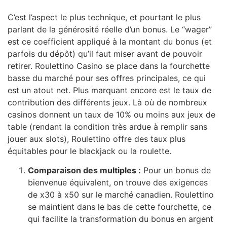
C’est l’aspect le plus technique, et pourtant le plus
parlant de la générosité réelle d’un bonus. Le “wager”
est ce coefficient appliqué à la montant du bonus (et
parfois du dépôt) qu’il faut miser avant de pouvoir
retirer. Roulettino Casino se place dans la fourchette
basse du marché pour ses offres principales, ce qui
est un atout net. Plus marquant encore est le taux de
contribution des différents jeux. Là où de nombreux
casinos donnent un taux de 10% ou moins aux jeux de
table (rendant la condition très ardue à remplir sans
jouer aux slots), Roulettino offre des taux plus
équitables pour le blackjack ou la roulette.
Comparaison des multiples :
Pour un bonus de
bienvenue équivalent, on trouve des exigences
de x30 à x50 sur le marché canadien. Roulettino
se maintient dans le bas de cette fourchette, ce
qui facilite la transformation du bonus en argent