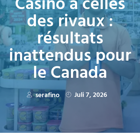
Casino à celles
des rivaux :
résultats
inattendus pour
le Canada
Juli 7, 2026
serafino