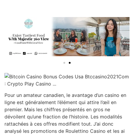
Pour un amateur canadien, le avantage d’un casino en
ligne est généralement l’élément qui attire l’œil en
premier. Mais les chiffres présentés en gros ne
dévoilent qu’une fraction de l’histoire. Les modalités
rattachées à ces offres modifient tout. J’ai donc
analysé les promotions de Roulettino Casino et les ai