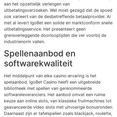
aan het opzettelijk verlengen van
uitbetalingsverzoeken. Wel moet gezegd dat de spoed
ook varieert van de desbetreffende betaalprovider. Al
met al levert IgoBet een solide en marktconform snelle
uitbetalingsservice. Het presenteert geen
grensverleggende doorlooptijden die ver voorbij de
industrienorm vallen.
Spellenaanbod en
softwarekwaliteit
Het middelpunt van elke casino-ervaring is het
spelaanbod. IgoBet Casino heeft een uitgebreide
bibliotheek met spellen van gerenommeerde
softwareleveranciers. Het aanbod omvat een ruime
keuze aan online slots, van klassieke fruitmachines tot
geavanceerde video slots met uitvoerige bonusronden.
Daarnaast zijn er tafelspellen zoals blackjack, roulette,