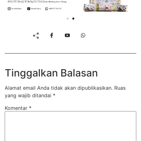
Tinggalkan Balasan
Alamat email Anda tidak akan dipublikasikan.
Ruas
yang wajib ditandai
*
Komentar
*