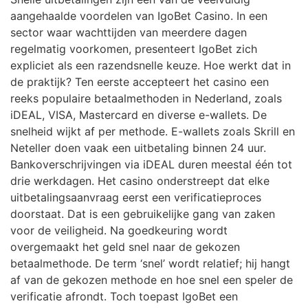
aangehaalde voordelen van IgoBet Casino. In een
sector waar wachttijden van meerdere dagen
regelmatig voorkomen, presenteert IgoBet zich
expliciet als een razendsnelle keuze. Hoe werkt dat in
de praktijk? Ten eerste accepteert het casino een
reeks populaire betaalmethoden in Nederland, zoals
iDEAL, VISA, Mastercard en diverse e-wallets. De
snelheid wijkt af per methode. E-wallets zoals Skrill en
Neteller doen vaak een uitbetaling binnen 24 uur.
Bankoverschrijvingen via iDEAL duren meestal één tot
drie werkdagen. Het casino onderstreept dat elke
uitbetalingsaanvraag eerst een verificatieproces
doorstaat. Dat is een gebruikelijke gang van zaken
voor de veiligheid. Na goedkeuring wordt
overgemaakt het geld snel naar de gekozen
betaalmethode. De term ‘snel’ wordt relatief; hij hangt
af van de gekozen methode en hoe snel een speler de
verificatie afrondt. Toch toepast IgoBet een