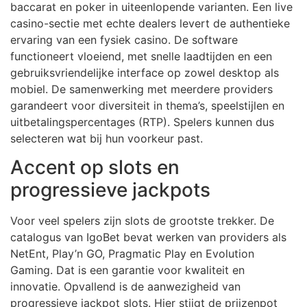
baccarat en poker in uiteenlopende varianten. Een live
casino-sectie met echte dealers levert de authentieke
ervaring van een fysiek casino. De software
functioneert vloeiend, met snelle laadtijden en een
gebruiksvriendelijke interface op zowel desktop als
mobiel. De samenwerking met meerdere providers
garandeert voor diversiteit in thema’s, speelstijlen en
uitbetalingspercentages (RTP). Spelers kunnen dus
selecteren wat bij hun voorkeur past.
Accent op slots en
progressieve jackpots
Voor veel spelers zijn slots de grootste trekker. De
catalogus van IgoBet bevat werken van providers als
NetEnt, Play’n GO, Pragmatic Play en Evolution
Gaming. Dat is een garantie voor kwaliteit en
innovatie. Opvallend is de aanwezigheid van
progressieve jackpot slots. Hier stijgt de prijzenpot