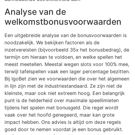
Analyse van de
welkomstbonusvoorwaarden
Een uitgebreide analyse van de bonusvoorwaarden is
noodzakelijk. We bekijken factoren als de
inzetvereisten (bijvoorbeeld 35x het bonusbedrag), de
termijn om hieraan te voldoen, en welke spellen het
meest meetellen. Meestal wegen slots voor 100% mee,
terwijl tafelspellen vaak een lager percentage bezitten.
Bij IgoBet zien we voorwaarden die over het algemeen
in lijn zijn met de industriestandaard. Ze zijn niet de
kleinste, maar ook niet extreem hoog. Een belangrijk
punt is de helderheid over maximale speellimieten
tijdens het spelen met bonusgeld. Die regel wordt
vaak over het hoofd genegeerd, maar kan grote
impact hebben. Ons advies is altijd om deze regels
goed door te nemen voordat je een bonus gebruikt.