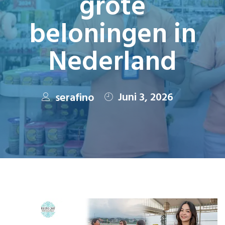
grote
beloningen in
Nederland
Juni 3, 2026
serafino