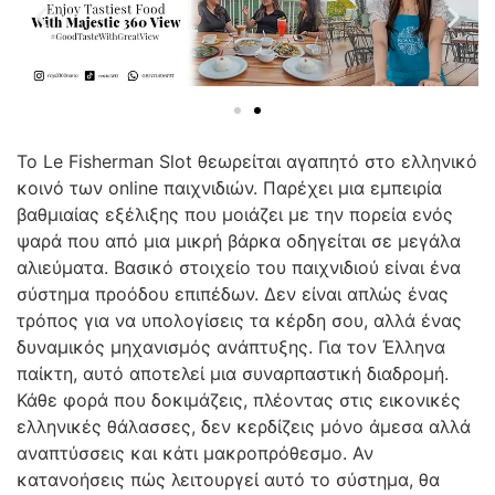
Το Le Fisherman Slot θεωρείται αγαπητό στο ελληνικό
κοινό των online παιχνιδιών. Παρέχει μια εμπειρία
βαθμιαίας εξέλιξης που μοιάζει με την πορεία ενός
ψαρά που από μια μικρή βάρκα οδηγείται σε μεγάλα
αλιεύματα. Βασικό στοιχείο του παιχνιδιού είναι ένα
σύστημα προόδου επιπέδων. Δεν είναι απλώς ένας
τρόπος για να υπολογίσεις τα κέρδη σου, αλλά ένας
δυναμικός μηχανισμός ανάπτυξης. Για τον Έλληνα
παίκτη, αυτό αποτελεί μια συναρπαστική διαδρομή.
Κάθε φορά που δοκιμάζεις, πλέοντας στις εικονικές
ελληνικές θάλασσες, δεν κερδίζεις μόνο άμεσα αλλά
αναπτύσσεις και κάτι μακροπρόθεσμο. Αν
κατανοήσεις πώς λειτουργεί αυτό το σύστημα, θα