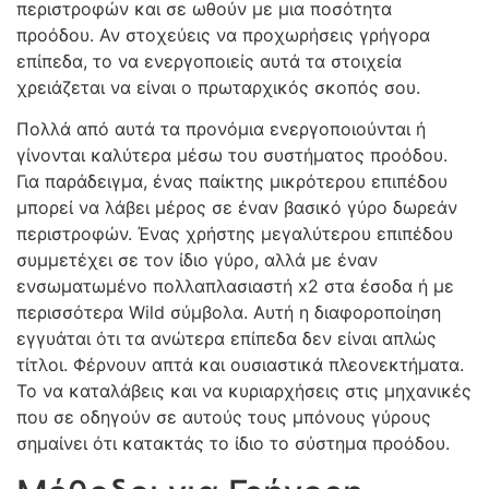
περιστροφών και σε ωθούν με μια ποσότητα
προόδου. Αν στοχεύεις να προχωρήσεις γρήγορα
επίπεδα, το να ενεργοποιείς αυτά τα στοιχεία
χρειάζεται να είναι ο πρωταρχικός σκοπός σου.
Πολλά από αυτά τα προνόμια ενεργοποιούνται ή
γίνονται καλύτερα μέσω του συστήματος προόδου.
Για παράδειγμα, ένας παίκτης μικρότερου επιπέδου
μπορεί να λάβει μέρος σε έναν βασικό γύρο δωρεάν
περιστροφών. Ένας χρήστης μεγαλύτερου επιπέδου
συμμετέχει σε τον ίδιο γύρο, αλλά με έναν
ενσωματωμένο πολλαπλασιαστή x2 στα έσοδα ή με
περισσότερα Wild σύμβολα. Αυτή η διαφοροποίηση
εγγυάται ότι τα ανώτερα επίπεδα δεν είναι απλώς
τίτλοι. Φέρνουν απτά και ουσιαστικά πλεονεκτήματα.
Το να καταλάβεις και να κυριαρχήσεις στις μηχανικές
που σε οδηγούν σε αυτούς τους μπόνους γύρους
σημαίνει ότι κατακτάς το ίδιο το σύστημα προόδου.