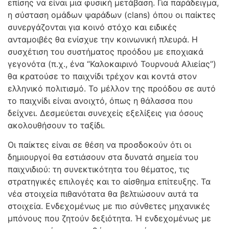
επίσης να είναι μια φυσική μετάβαση. Για παράδειγμα,
η σύσταση ομάδων ψαράδων (clans) όπου οι παίκτες
συνεργάζονται για κοινό στόχο και ειδικές
ανταμοιβές θα ενίσχυε την κοινωνική πλευρά. Η
συσχέτιση του συστήματος προόδου με εποχιακά
γεγονότα (π.χ., ένα “Καλοκαιρινό Τουρνουά Αλιείας”)
θα κρατούσε το παιχνίδι τρέχον και κοντά στον
ελληνικό πολιτισμό. Το μέλλον της προόδου σε αυτό
το παιχνίδι είναι ανοιχτό, όπως η θάλασσα που
δείχνει. Δεσμεύεται συνεχείς εξελίξεις για όσους
ακολουθήσουν το ταξίδι.
Οι παίκτες είναι σε θέση να προσδοκούν ότι οι
δημιουργοί θα εστιάσουν στα δυνατά σημεία του
παιχνιδιού: τη συνεκτικότητα του θέματος, τις
στρατηγικές επιλογές και το αίσθημα επίτευξης. Τα
νέα στοιχεία πιθανότατα θα βελτιώσουν αυτά τα
στοιχεία. Ενδεχομένως με πιο σύνθετες μηχανικές
μπόνους που ζητούν δεξιότητα. Ή ενδεχομένως με