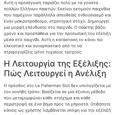
Αυτή η προσέγγιση ταιριάζει πολύ με τα γούστα
πολλών Ελλήνων παικτών. Εκείνοι εκτιμούν παιχνίδια
που παρέχουν παράλληλα απευθείας ενθουσιασμό και
έναν μακροπρόθεσμο, στρατηγικό στόχο. Δημιουργεί
μια μορφή επένδυσης στο παιχνίδι. Ο παίκτης βάζει
χρόνο και προσπάθεια για την προσωπική του εξέλιξη
μέσα στο παιχνίδι. Αυτή η κατάσταση το κάνει πιο
ελκυστικό και συναρπαστικό από το να
στριφογυρίζεις μόνο τυχαίους τροχούς.
Η Λειτουργία της Εξέλιξης:
Πώς Λειτουργεί η Ανέλιξη
Η πρόοδος στο Le Fisherman Slot δεν υπολογίζεται με
τον συνήθη τρόπο. Βασίζεται σε μια έξυπνη μέθοδο
που μεταμορφώνει κάθε στοίχημα και κάθε
περιστροφή σε ένα βήμα προς τα μπροστά. Οτιδήποτε
κάνεις ως χρήστης λαμβάνεται υπόψη για την εξέλιξή