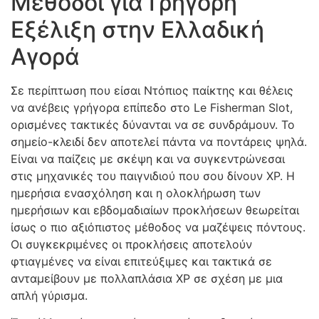
Μέθοδοι για Γρήγορη
Εξέλιξη στην Ελλαδική
Αγορά
Σε περίπτωση που είσαι Ντόπιος παίκτης και θέλεις
να ανέβεις γρήγορα επίπεδο στο Le Fisherman Slot,
ορισμένες τακτικές δύνανται να σε συνδράμουν. Το
σημείο-κλειδί δεν αποτελεί πάντα να ποντάρεις ψηλά.
Είναι να παίζεις με σκέψη και να συγκεντρώνεσαι
στις μηχανικές του παιγνιδιού που σου δίνουν XP. Η
ημερήσια ενασχόληση και η ολοκλήρωση των
ημερήσιων και εβδομαδιαίων προκλήσεων θεωρείται
ίσως ο πιο αξιόπιστος μέθοδος να μαζέψεις πόντους.
Οι συγκεκριμένες οι προκλήσεις αποτελούν
φτιαγμένες να είναι επιτεύξιμες και τακτικά σε
ανταμείβουν με πολλαπλάσια XP σε σχέση με μια
απλή γύρισμα.