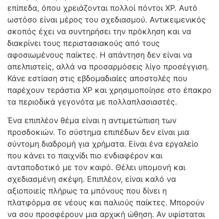
επίπεδα, όπου χρειάζονται πολλοί πόντοι XP. Αυτό
ωστόσο είναι μέρος του σχεδιασμού. Αντικειμενικός
σκοπός έχει να συντηρήσει την πρόκληση και να
διακρίνει τους περιστασιακούς από τους
αφοσιωμένους παίκτες. Η απάντηση δεν είναι να
απελπιστείς, αλλά να προσαρμόσεις λίγο προσέγγιση.
Κάνε εστίαση στις εβδομαδιαίες αποστολές που
παρέχουν τεράστια XP και χρησιμοποίησε στο έπακρο
τα περιοδικά γεγονότα με πολλαπλασιαστές.
Ένα επιπλέον θέμα είναι η αντιμετώπιση των
προσδοκιών. Το σύστημα επιπέδων δεν είναι μια
σύντομη διαδρομή για χρήματα. Είναι ένα εργαλείο
που κάνει το παιχνίδι πιο ενδιαφέρον και
ανταποδοτικό με τον καιρό. Θέλει υπομονή και
σχεδιασμένη σκέψη. Επιπλέον, είναι καλό να
αξιοποιείς πλήρως τα μπόνους που δίνει η
πλατφόρμα σε νέους και παλιούς παίκτες. Μπορούν
να σου προσφέρουν μια αρχική ώθηση. Αν υφίσταται