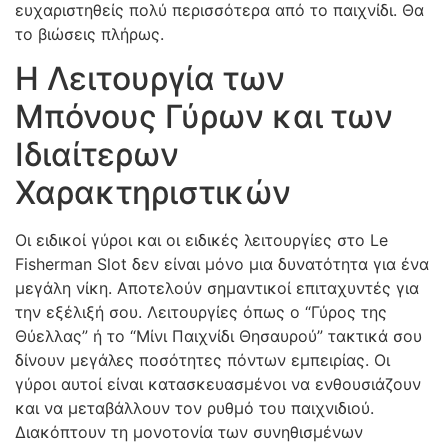
ευχαριστηθείς πολύ περισσότερα από το παιχνίδι. Θα
το βιώσεις πλήρως.
Η Λειτουργία των
Μπόνους Γύρων και των
Ιδιαίτερων
Χαρακτηριστικών
Οι ειδικοί γύροι και οι ειδικές λειτουργίες στο Le
Fisherman Slot δεν είναι μόνο μια δυνατότητα για ένα
μεγάλη νίκη. Αποτελούν σημαντικοί επιταχυντές για
την εξέλιξή σου. Λειτουργίες όπως ο “Γύρος της
Θύελλας” ή το “Μίνι Παιχνίδι Θησαυρού” τακτικά σου
δίνουν μεγάλες ποσότητες πόντων εμπειρίας. Οι
γύροι αυτοί είναι κατασκευασμένοι να ενθουσιάζουν
και να μεταβάλλουν τον ρυθμό του παιχνιδιού.
Διακόπτουν τη μονοτονία των συνηθισμένων