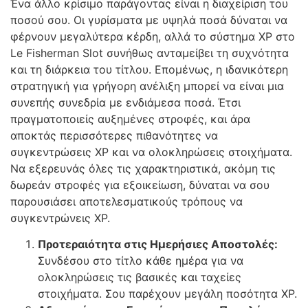
Ένα άλλο κρίσιμο παράγοντας είναι η διαχείριση του
ποσού σου. Οι γυρίσματα με υψηλά ποσά δύναται να
φέρνουν μεγαλύτερα κέρδη, αλλά το σύστημα XP στο
Le Fisherman Slot συνήθως ανταμείβει τη συχνότητα
και τη διάρκεια του τίτλου. Επομένως, η ιδανικότερη
στρατηγική για γρήγορη ανέλιξη μπορεί να είναι μια
συνεπής συνεδρία με ενδιάμεσα ποσά. Έτσι
πραγματοποιείς αυξημένες στροφές, και άρα
αποκτάς περισσότερες πιθανότητες να
συγκεντρώσεις XP και να ολοκληρώσεις στοιχήματα.
Να εξερευνάς όλες τις χαρακτηριστικά, ακόμη τις
δωρεάν στροφές για εξοικείωση, δύναται να σου
παρουσιάσει αποτελεσματικούς τρόπους να
συγκεντρώνεις XP.
Προτεραιότητα στις Ημερήσιες Αποστολές:
Συνδέσου στο τίτλο κάθε ημέρα για να
ολοκληρώσεις τις βασικές και ταχείες
στοιχήματα. Σου παρέχουν μεγάλη ποσότητα XP.