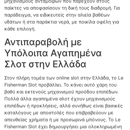
μηχανισμούς ανταμοιβών που παρέχουν στους
παίκτες να αποφασίσουν τη δική τους διαδρομή. Για
παράδειγμα, να ειδικευτείς στην αλιεία βαθέων
υδάτων ή στα παράκτια νερά, με ποικίλα οφέλη για
κάθε επιλογή.
Αντιπαραβολή με
Υπόλοιπα Αγαπημένα
Σλοτ στην Ελλάδα
Στον πλήρη τομέα των online slot στην Ελλάδα, το Le
Fisherman Slot προβάλλει. Το κάνει αυτό χάρη του
βαθύ και εκτενούς μηχανισμού προόδου επιπέδων.
Πολλά άλλα αγαπημένα σλοτ έχουν μηχανισμούς
επιπέδων ή προκλήσεις, αλλά συνήθως είναι βασικές
καταλόγους με αποστολές που επιβραβεύουν με
απευθείας χρήματα ή με προσωρινά μπόνους. Το Le
Fisherman Slot έχει δημιουργήσει μια ολοκληρωμένη