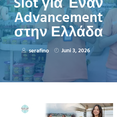
Slot για Έναν
Advancement
στην Ελλάδα
Juni 3, 2026
serafino