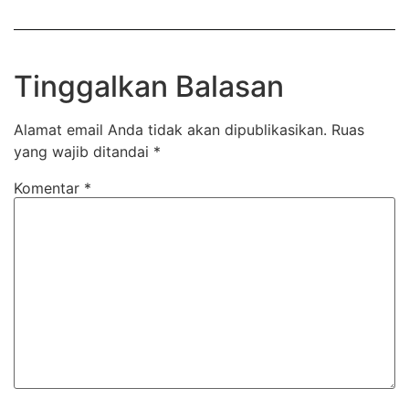
Tinggalkan Balasan
Alamat email Anda tidak akan dipublikasikan.
Ruas
yang wajib ditandai
*
Komentar
*