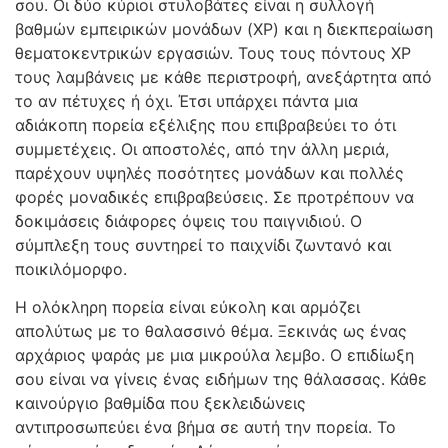
σου. Οι δύο κύριοι στυλοβάτες είναι η συλλογή
βαθμών εμπειρικών μονάδων (XP) και η διεκπεραίωση
θεματοκεντρικών εργασιών. Τους τους πόντους XP
τους λαμβάνεις με κάθε περιστροφή, ανεξάρτητα από
το αν πέτυχες ή όχι. Έτσι υπάρχει πάντα μια
αδιάκοπη πορεία εξέλιξης που επιβραβεύει το ότι
συμμετέχεις. Οι αποστολές, από την άλλη μεριά,
παρέχουν υψηλές ποσότητες μονάδων και πολλές
φορές μοναδικές επιβραβεύσεις. Σε προτρέπουν να
δοκιμάσεις διάφορες όψεις του παιγνιδιού. Ο
σύμπλεξη τους συντηρεί το παιχνίδι ζωντανό και
ποικιλόμορφο.
Η ολόκληρη πορεία είναι εύκολη και αρμόζει
απολύτως με το θαλασσινό θέμα. Ξεκινάς ως ένας
αρχάριος ψαράς με μια μικρούλα λεμβο. Ο επιδίωξη
σου είναι να γίνεις ένας ειδήμων της θάλασσας. Κάθε
καινούργιο βαθμίδα που ξεκλειδώνεις
αντιπροσωπεύει ένα βήμα σε αυτή την πορεία. Το