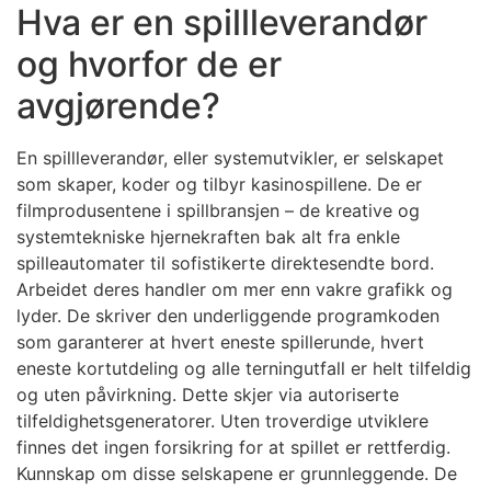
Hva er en spillleverandør
og hvorfor de er
avgjørende?
En spillleverandør, eller systemutvikler, er selskapet
som skaper, koder og tilbyr kasinospillene. De er
filmprodusentene i spillbransjen – de kreative og
systemtekniske hjernekraften bak alt fra enkle
spilleautomater til sofistikerte direktesendte bord.
Arbeidet deres handler om mer enn vakre grafikk og
lyder. De skriver den underliggende programkoden
som garanterer at hvert eneste spillerunde, hvert
eneste kortutdeling og alle terningutfall er helt tilfeldig
og uten påvirkning. Dette skjer via autoriserte
tilfeldighetsgeneratorer. Uten troverdige utviklere
finnes det ingen forsikring for at spillet er rettferdig.
Kunnskap om disse selskapene er grunnleggende. De