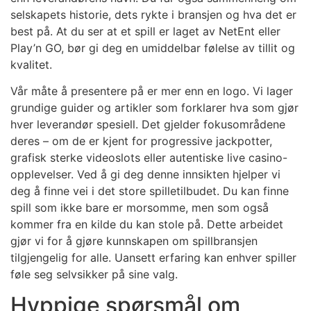
selskapets historie, dets rykte i bransjen og hva det er
best på. At du ser at et spill er laget av NetEnt eller
Play’n GO, bør gi deg en umiddelbar følelse av tillit og
kvalitet.
Vår måte å presentere på er mer enn en logo. Vi lager
grundige guider og artikler som forklarer hva som gjør
hver leverandør spesiell. Det gjelder fokusområdene
deres – om de er kjent for progressive jackpotter,
grafisk sterke videoslots eller autentiske live casino-
opplevelser. Ved å gi deg denne innsikten hjelper vi
deg å finne vei i det store spilletilbudet. Du kan finne
spill som ikke bare er morsomme, men som også
kommer fra en kilde du kan stole på. Dette arbeidet
gjør vi for å gjøre kunnskapen om spillbransjen
tilgjengelig for alle. Uansett erfaring kan enhver spiller
føle seg selvsikker på sine valg.
Hyppige spørsmål om