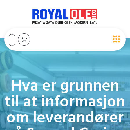
Hva er grunnen
til at informasjon
om leverandører