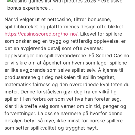
Når vi velger ut et nettcasino, tiltrer bonusene,
spillbiblioteket og plattformenes design ofte blikket
https://casinoscored.org/no-no/
. Likevel for spillere
som ønsker seg en trygg og rettferdig opplevelse, er
det en avgjørende detalj som ofte overses:
opplysninger om spillleverandørene. På Scored Casino
er vi sikre om at åpenhet om hvem som lager spillene
er like avgjørende som selve spillet selv. Å kjenne til
produsentene gir deg nøkkelen til spillin tegritet,
matematisk fairness og den overordnede kvaliteten du
møter. Denne forståelsen gjør deg fra en vilkårlig
spiller til en forbruker som vet hva han foretar seg,
klar til å treffe valg som verner om din tid, penger og
forventninger. La oss se nærmere på hvorfor denne
detaljen betyr så mye, ikke minst for norske spillere
som setter spillkvalitet og trygghet høyt.