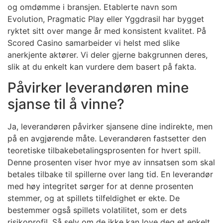
og omdømme i bransjen. Etablerte navn som
Evolution, Pragmatic Play eller Yggdrasil har bygget
ryktet sitt over mange år med konsistent kvalitet. På
Scored Casino samarbeider vi helst med slike
anerkjente aktører. Vi deler gjerne bakgrunnen deres,
slik at du enkelt kan vurdere dem basert på fakta.
Påvirker leverandøren mine
sjanse til å vinne?
Ja, leverandøren påvirker sjansene dine indirekte, men
på en avgjørende måte. Leverandøren fastsetter den
teoretiske tilbakebetalingsprosenten for hvert spill.
Denne prosenten viser hvor mye av innsatsen som skal
betales tilbake til spillerne over lang tid. En leverandør
med høy integritet sørger for at denne prosenten
stemmer, og at spillets tilfeldighet er ekte. De
bestemmer også spillets volatilitet, som er dets
risikoprofil. Så selv om de ikke kan love deg et enkelt