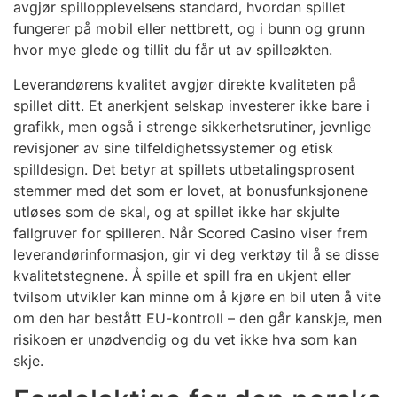
avgjør spillopplevelsens standard, hvordan spillet
fungerer på mobil eller nettbrett, og i bunn og grunn
hvor mye glede og tillit du får ut av spilleøkten.
Leverandørens kvalitet avgjør direkte kvaliteten på
spillet ditt. Et anerkjent selskap investerer ikke bare i
grafikk, men også i strenge sikkerhetsrutiner, jevnlige
revisjoner av sine tilfeldighetssystemer og etisk
spilldesign. Det betyr at spillets utbetalingsprosent
stemmer med det som er lovet, at bonusfunksjonene
utløses som de skal, og at spillet ikke har skjulte
fallgruver for spilleren. Når Scored Casino viser frem
leverandørinformasjon, gir vi deg verktøy til å se disse
kvalitetstegnene. Å spille et spill fra en ukjent eller
tvilsom utvikler kan minne om å kjøre en bil uten å vite
om den har bestått EU-kontroll – den går kanskje, men
risikoen er unødvendig og du vet ikke hva som kan
skje.