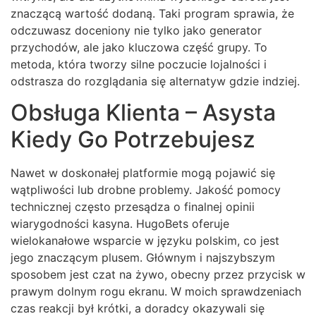
znaczącą wartość dodaną. Taki program sprawia, że
odczuwasz doceniony nie tylko jako generator
przychodów, ale jako kluczowa część grupy. To
metoda, która tworzy silne poczucie lojalności i
odstrasza do rozglądania się alternatyw gdzie indziej.
Obsługa Klienta – Asysta
Kiedy Go Potrzebujesz
Nawet w doskonałej platformie mogą pojawić się
wątpliwości lub drobne problemy. Jakość pomocy
technicznej często przesądza o finalnej opinii
wiarygodności kasyna. HugoBets oferuje
wielokanałowe wsparcie w języku polskim, co jest
jego znaczącym plusem. Głównym i najszybszym
sposobem jest czat na żywo, obecny przez przycisk w
prawym dolnym rogu ekranu. W moich sprawdzeniach
czas reakcji był krótki, a doradcy okazywali się