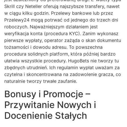
Skrill czy Neteller oferują najszybsze transfery, nawet
w ciągu kilku godzin. Przelewy bankowe lub przez
Przelewy24 mogą potrwać od jednego do trzech dni
roboczych. Najważniejszym działaniem jest
weryfikacja konta (procedura KYC). Zanim wykonasz
pierwsze wypłaty, operator zażąda o skan dokumentu
tożsamości i dowodu adresu. To powszechna
procedura solidnych platform, która później bardzo
ułatwia wszystkie procedury. HugoBets nie tworzy tu
zbędnych utrudnień. Ich regulamin wypłat uważam za
czytelna i skoncentrowana na zadowolenie gracza, co
naturalnie tworzy trwałe zaufanie.
Bonusy i Promocje –
Przywitanie Nowych i
Docenienie Stałych