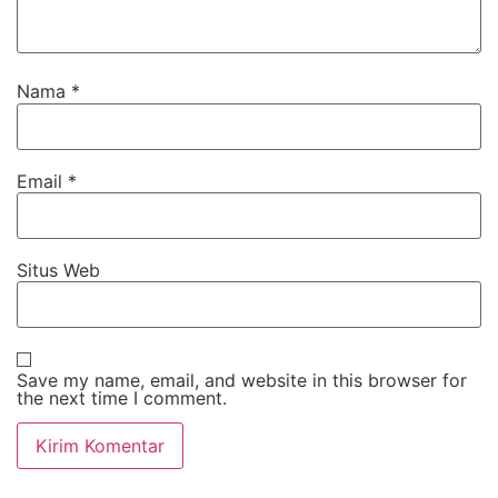
Nama
*
Email
*
Situs Web
Save my name, email, and website in this browser for
the next time I comment.