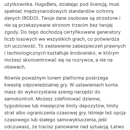
użytkownika. HugoBets, działając pod licencją, musi
spełniać międzynarodowych standardów ochrony
danych (RODO). Twoje dane osobowe są strzeżone i
nie są przekazywane stronom trzecim bez twojej
zgody. Do tego dochodzą certyfikowane generatory
liczb losowych we wszystkich grach, co potwierdza
ich uczciwość. To zestawienie zabezpieczeń prawnych
i technologicznych kształtuje środowisko, w którym
możesz skoncentrować się na rozrywce, a nie na
obawach.
Równie poważnym tonem platforma postrzega
kwestię odpowiedzialnej gry. W ustawieniach konta
masz do wykorzystania szereg narzędzi do
samokontroli. Możesz zdefiniować dzienne,
tygodniowe lub miesięczne limity depozytów, limity
strat albo ograniczenia czasowej gry. Istnieje też opcja
czasowego lub stałego samowykluczenia, jeśli
odczuwasz, że tracisz panowanie nad sytuacją. Łatwo