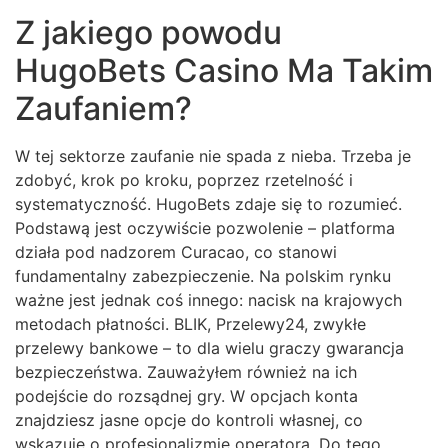
Z jakiego powodu
HugoBets Casino Ma Takim
Zaufaniem?
W tej sektorze zaufanie nie spada z nieba. Trzeba je
zdobyć, krok po kroku, poprzez rzetelność i
systematyczność. HugoBets zdaje się to rozumieć.
Podstawą jest oczywiście pozwolenie – platforma
działa pod nadzorem Curacao, co stanowi
fundamentalny zabezpieczenie. Na polskim rynku
ważne jest jednak coś innego: nacisk na krajowych
metodach płatności. BLIK, Przelewy24, zwykłe
przelewy bankowe – to dla wielu graczy gwarancja
bezpieczeństwa. Zauważyłem również na ich
podejście do rozsądnej gry. W opcjach konta
znajdziesz jasne opcje do kontroli własnej, co
wskazuje o profesjonalizmie operatora. Do tego