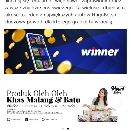
ukazują się regularnie, więc nawet zaprawiony gracz
zawsze znajdzie coś świeżego. Ta wielość i dbałość o
jakość to jeden z największych atutów HugoBets i
kluczowy powód, dla którego gracze tu wrócają.