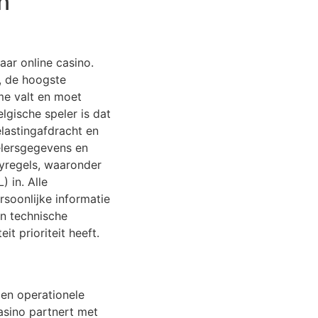
n
aar online casino.
, de hoogste
me valt en moet
lgische speler is dat
elastingafdracht en
pelersgegevens en
cyregels, waaronder
 in. Alle
soonlijke informatie
en technische
it prioriteit heeft.
en operationele
casino partnert met