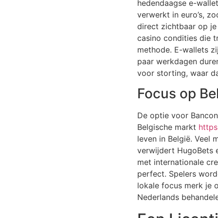
hedendaagse e-wallets
verwerkt in euro’s, zo
direct zichtbaar op j
casino condities die t
methode. E-wallets zi
paar werkdagen duren
voor storting, waar da
Focus op Be
De optie voor Bancon
Belgische markt
http
leven in België. Veel 
verwijdert HugoBets e
met internationale cr
perfect. Spelers wor
lokale focus merk je 
Nederlands behandele