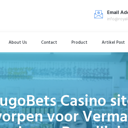
Email Ad
info@royal
About Us
Contact
Product
Artikel Post
ugoBets Casino sit
orpen voor Verma