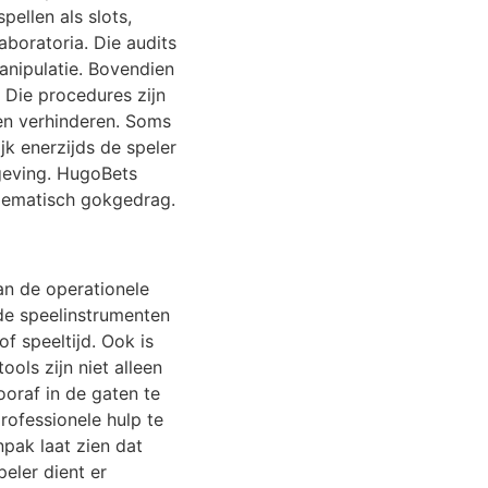
llen als slots,
aboratoria. Die audits
manipulatie. Bovendien
 Die procedures zijn
sen verhinderen. Soms
jk enerzijds de speler
mgeving. HugoBets
blematisch gokgedrag.
an de operationele
de speelinstrumenten
of speeltijd. Ook is
ools zijn niet alleen
oraf in de gaten te
professionele hulp te
npak laat zien dat
peler dient er