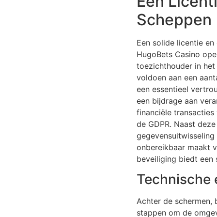
Een Licent
Scheppen
Een solide licentie en
HugoBets Casino oper
toezichthouder in het
voldoen aan een aanta
een essentieel vertro
een bijdrage aan vera
financiële transactie
de GDPR. Naast deze w
gegevensuitwisseling 
onbereikbaar maakt vo
beveiliging biedt een 
Technische e
Achter de schermen, 
stappen om de omgevin