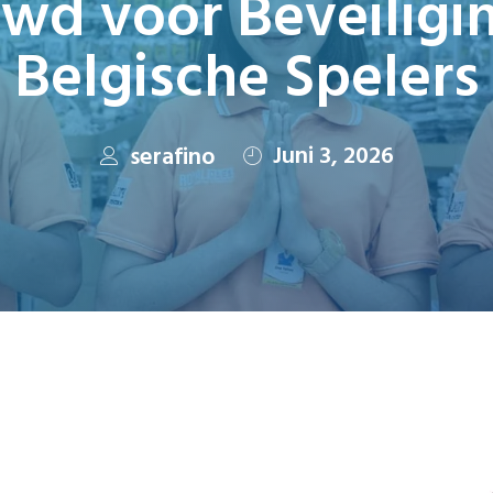
d voor Beveiligi
Belgische Spelers
Juni 3, 2026
serafino