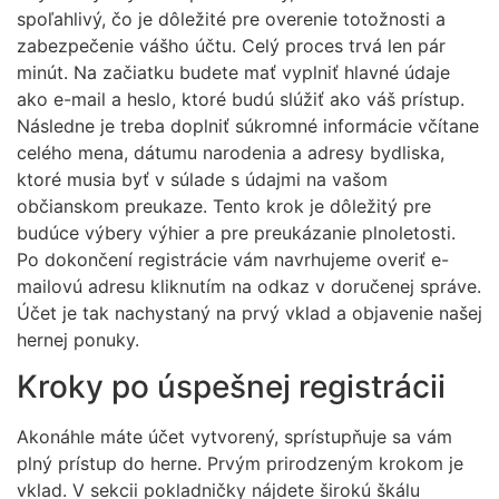
spoľahlivý, čo je dôležité pre overenie totožnosti a
zabezpečenie vášho účtu. Celý proces trvá len pár
minút. Na začiatku budete mať vyplniť hlavné údaje
ako e-mail a heslo, ktoré budú slúžiť ako váš prístup.
Následne je treba doplniť súkromné informácie včítane
celého mena, dátumu narodenia a adresy bydliska,
ktoré musia byť v súlade s údajmi na vašom
občianskom preukaze. Tento krok je dôležitý pre
budúce výbery výhier a pre preukázanie plnoletosti.
Po dokončení registrácie vám navrhujeme overiť e-
mailovú adresu kliknutím na odkaz v doručenej správe.
Účet je tak nachystaný na prvý vklad a objavenie našej
hernej ponuky.
Kroky po úspešnej registrácii
Akonáhle máte účet vytvorený, sprístupňuje sa vám
plný prístup do herne. Prvým prirodzeným krokom je
vklad. V sekcii pokladničky nájdete širokú škálu