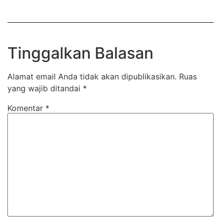
Tinggalkan Balasan
Alamat email Anda tidak akan dipublikasikan.
Ruas
yang wajib ditandai
*
Komentar
*