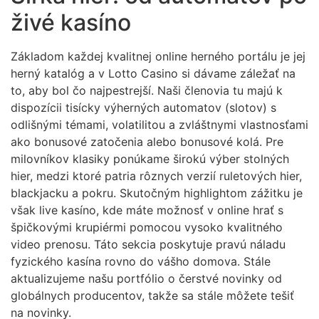
živé kasíno
Základom každej kvalitnej online herného portálu je jej
herný katalóg a v Lotto Casino si dávame záležať na
to, aby bol čo najpestrejší. Naši členovia tu majú k
dispozícii tisícky výherných automatov (slotov) s
odlišnými témami, volatilitou a zvláštnymi vlastnosťami
ako bonusové zatočenia alebo bonusové kolá. Pre
milovníkov klasiky ponúkame širokú výber stolných
hier, medzi ktoré patria rôznych verzií ruletových hier,
blackjacku a pokru. Skutočným highlightom zážitku je
však live kasíno, kde máte možnosť v online hrať s
špičkovými krupiérmi pomocou vysoko kvalitného
video prenosu. Táto sekcia poskytuje pravú náladu
fyzického kasína rovno do vášho domova. Stále
aktualizujeme našu portfólio o čerstvé novinky od
globálnych producentov, takže sa stále môžete tešiť
na novinky.