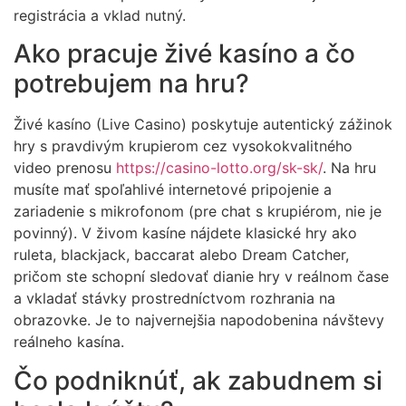
registrácia a vklad nutný.
Ako pracuje živé kasíno a čo
potrebujem na hru?
Živé kasíno (Live Casino) poskytuje autentický zážinok
hry s pravdivým krupierom cez vysokokvalitného
video prenosu
https://casino-lotto.org/sk-sk/
. Na hru
musíte mať spoľahlivé internetové pripojenie a
zariadenie s mikrofonom (pre chat s krupiérom, nie je
povinný). V živom kasíne nájdete klasické hry ako
ruleta, blackjack, baccarat alebo Dream Catcher,
pričom ste schopní sledovať dianie hry v reálnom čase
a vkladať stávky prostredníctvom rozhrania na
obrazovke. Je to najvernejšia napodobenina návštevy
reálneho kasína.
Čo podniknúť, ak zabudnem si