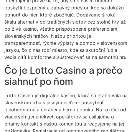
orientujeme práve na to, aby sme našim hráčom
poskytli bezpečný a zábavný priestor, kde sa dokážu
ponoriť do hier, ktoré zbožňujú. Dodávame širokú
škálu alternatív od tradičných slotov cez stolné hry až
po živé kasíno, všetko prispôsobené preferenciám
slovenských hráčov. Našou prioritou je
transparentnosť, rýchle výplaty a pomoc v slovenskom
jazyku, čo z nás robí miesto, kde sa skutoční ľudia
vedia citíť komfortne a sústreďovať sa na samotnú hru.
Čo je Lotto Casino a prečo
siahnuť po ňom
Lotto Casino je digitálne kasíno, ktorá sa etablovala na
slovenskom trhu s jasným cieľom: poskytnúť
plnohodnotnú a chránenú hernú ponuku. Na rozdiel od
viacerých generických operátorov sa usilujeme o
priamy kontakt s našou komunitou a reagujeme na jej
požiadavky. Registrácia od renomovaného regulátora