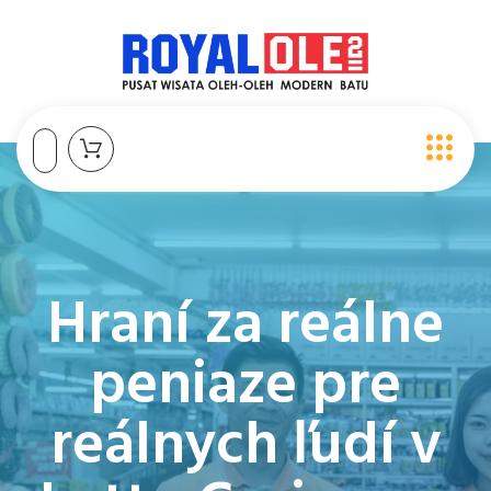
Hraní za reálne
peniaze pre
reálnych ľudí v