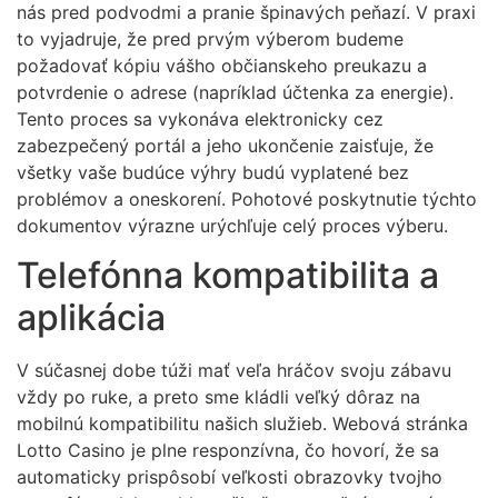
nás pred podvodmi a pranie špinavých peňazí. V praxi
to vyjadruje, že pred prvým výberom budeme
požadovať kópiu vášho občianskeho preukazu a
potvrdenie o adrese (napríklad účtenka za energie).
Tento proces sa vykonáva elektronicky cez
zabezpečený portál a jeho ukončenie zaisťuje, že
všetky vaše budúce výhry budú vyplatené bez
problémov a oneskorení. Pohotové poskytnutie týchto
dokumentov výrazne urýchľuje celý proces výberu.
Telefónna kompatibilita a
aplikácia
V súčasnej dobe túži mať veľa hráčov svoju zábavu
vždy po ruke, a preto sme kládli veľký dôraz na
mobilnú kompatibilitu našich služieb. Webová stránka
Lotto Casino je plne responzívna, čo hovorí, že sa
automaticky prispôsobí veľkosti obrazovky tvojho