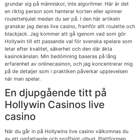
grundar sig på människor, inte algoritmer. Här är det
en riktig person som hanterar korten eller spinner
roulettehjulet medan du ser på. I den här artikeln
granskar jag deras live casino, framför allt roulette och
blackjack. Jag kommer att gå igenom vad som gör
Hollywin till ett passande val för svenska spelare som
letar efter kvalitet, säkerhet och den där äkta
kasinokänslan. Min bedömning baseras på lång
erfarenhet av onlinecasinon, och jag koncentrerar mig
på de detaljer som i praktiken påverkar upplevelsen
när man spelar.
En djupgående titt på
Hollywin Casinos live
casino
När du går in på Hollywins live casino välkomnas du
av ett omfattande och proffsigt utbud. Plattformen