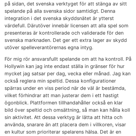
på sidan, det svenska verktyget för att stänga av sitt
spelande på alla svenska sidor samtidigt. Denna
integration i det svenska skyddsnätet är ytterst
värdefull. Därutöver innebär licensen att alla spel som
presenteras är kontrollerade och validerade för den
svenska marknaden. Det ger ett extra lager av skydd
utöver spelleverantörernas egna intyg.
För mig rör ansvarsfullt spelande om att ha kontroll. På
Hollywin kan jag inte endast ställa in gränser för hur
mycket jag satsar per dag, vecka eller månad. Jag kan
också reglera min speltid. Dessa konfigurationer
spärras under en viss period när de väl är bestämda,
vilket förhindrar att man justerar dem i ett hastigt
ögonblick. Plattformen tillhandahåller också en klar
bild över speltid och omsättning, så man kan hålla koll
sin aktivitet. Att dessa verktyg är lätta att hitta och
använda, snarare än att placera dem i villkoren, visar
en kultur som prioriterar spelarens hälsa. Det är en