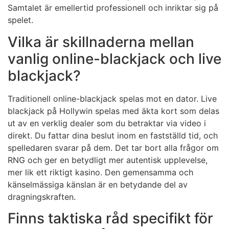
Samtalet är emellertid professionell och inriktar sig på
spelet.
Vilka är skillnaderna mellan
vanlig online-blackjack och live
blackjack?
Traditionell online-blackjack spelas mot en dator. Live
blackjack på Hollywin spelas med äkta kort som delas
ut av en verklig dealer som du betraktar via video i
direkt. Du fattar dina beslut inom en fastställd tid, och
spelledaren svarar på dem. Det tar bort alla frågor om
RNG och ger en betydligt mer autentisk upplevelse,
mer lik ett riktigt kasino. Den gemensamma och
känselmässiga känslan är en betydande del av
dragningskraften.
Finns taktiska råd specifikt för