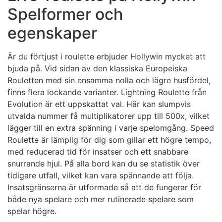
Spelformer och
egenskaper
Är du förtjust i roulette erbjuder Hollywin mycket att
bjuda på. Vid sidan av den klassiska Europeiska
Rouletten med sin ensamma nolla och lägre husfördel,
finns flera lockande varianter. Lightning Roulette från
Evolution är ett uppskattat val. Här kan slumpvis
utvalda nummer få multiplikatorer upp till 500x, vilket
lägger till en extra spänning i varje spelomgång. Speed
Roulette är lämplig för dig som gillar ett högre tempo,
med reducerad tid för insatser och ett snabbare
snurrande hjul. På alla bord kan du se statistik över
tidigare utfall, vilket kan vara spännande att följa.
Insatsgränserna är utformade så att de fungerar för
både nya spelare och mer rutinerade spelare som
spelar högre.