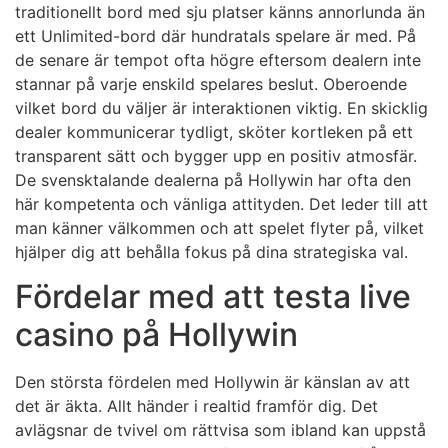
traditionellt bord med sju platser känns annorlunda än
ett Unlimited-bord där hundratals spelare är med. På
de senare är tempot ofta högre eftersom dealern inte
stannar på varje enskild spelares beslut. Oberoende
vilket bord du väljer är interaktionen viktig. En skicklig
dealer kommunicerar tydligt, sköter kortleken på ett
transparent sätt och bygger upp en positiv atmosfär.
De svensktalande dealerna på Hollywin har ofta den
här kompetenta och vänliga attityden. Det leder till att
man känner välkommen och att spelet flyter på, vilket
hjälper dig att behålla fokus på dina strategiska val.
Fördelar med att testa live
casino på Hollywin
Den största fördelen med Hollywin är känslan av att
det är äkta. Allt händer i realtid framför dig. Det
avlägsnar de tvivel om rättvisa som ibland kan uppstå