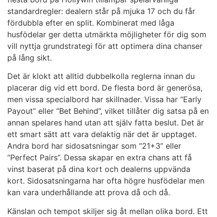
standardregler: dealern står på mjuka 17 och du får
fördubbla efter en split. Kombinerat med låga
husfödelar ger detta utmärkta möjligheter för dig som
vill nyttja grundstrategi för att optimera dina chanser
på lång sikt.
Det är klokt att alltid dubbelkolla reglerna innan du
placerar dig vid ett bord. De flesta bord är generösa,
men vissa specialbord har skillnader. Vissa har “Early
Payout” eller “Bet Behind”, vilket tillåter dig satsa på en
annan spelares hand utan att själv fatta beslut. Det är
ett smart sätt att vara delaktig när det är upptaget.
Andra bord har sidosatsningar som “21+3” eller
“Perfect Pairs”. Dessa skapar en extra chans att få
vinst baserat på dina kort och dealerns uppvända
kort. Sidosatsningarna har ofta högre husfödelar men
kan vara underhållande att prova då och då.
Känslan och tempot skiljer sig åt mellan olika bord. Ett