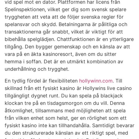
vid spel mot en dator. Plattformen har licens från
Spelinspektionen, vilket ger dig som svensk spelare
tryggheten att veta att de följer svenska regler för
spelansvar och skydd. Betalningarna är pålitliga och
transaktionerna går snabbt, vilket är viktigt för att
bibehålla spelglädjen. Chattfunktionen är en ytterligare
tillgång. Den bygger gemenskap och en känsla av att
vara på en äkta kasinoresort, även om du sitter
hemma i soffan. Det är en utmärkt kombination av
underhållning och trygghet.
En tydlig fördel är flexibiliteten
hollywinn.com
. Till
skillnad från ett fysiskt kasino är Hollywins live casino
tillgängligt dygnet runt. Du kan spela på blackjack
klockan tre på en tisdagsmorgon om du vill. Denna
åtkomlighet, tillsammans med möjligheten att spela
från vilken enhet som helst, ger en rörlighet som ett
fysiskt kasino inte kan tillhandahålla. Samtidigt bevarar
du den strukturerade känslan av ett riktigt spel, med