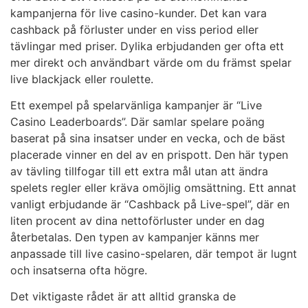
kampanjerna för live casino-kunder. Det kan vara
cashback på förluster under en viss period eller
tävlingar med priser. Dylika erbjudanden ger ofta ett
mer direkt och användbart värde om du främst spelar
live blackjack eller roulette.
Ett exempel på spelarvänliga kampanjer är “Live
Casino Leaderboards”. Där samlar spelare poäng
baserat på sina insatser under en vecka, och de bäst
placerade vinner en del av en prispott. Den här typen
av tävling tillfogar till ett extra mål utan att ändra
spelets regler eller kräva omöjlig omsättning. Ett annat
vanligt erbjudande är “Cashback på Live-spel”, där en
liten procent av dina nettoförluster under en dag
återbetalas. Den typen av kampanjer känns mer
anpassade till live casino-spelaren, där tempot är lugnt
och insatserna ofta högre.
Det viktigaste rådet är att alltid granska de