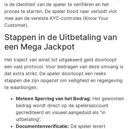
is de identiteit van de speler te verifiëren en het
proces te starten. De speler bood naar verluidt vlot
mee aan de vereiste KYC-controles (Know Your
Customer).
Stappen in de Uitbetaling van
een Mega Jackpot
Het traject van winst tot uitgekeerd geld doorloopt
een vast protocol. Voor bedragen van deze omvang is
dat extra strikt. De speler doorloopt een reeks
stappen die zijn opgezet om veiligheid en regelgeving
te waarborgen.
Meteen Sperring van het Bedrag:
Het gewonnen
bedrag wordt direct op de spelersaccount
gecrediteerd en visueel aangeduid als “in
uitbetaling”.
Documentenverificatie:
De speler levert