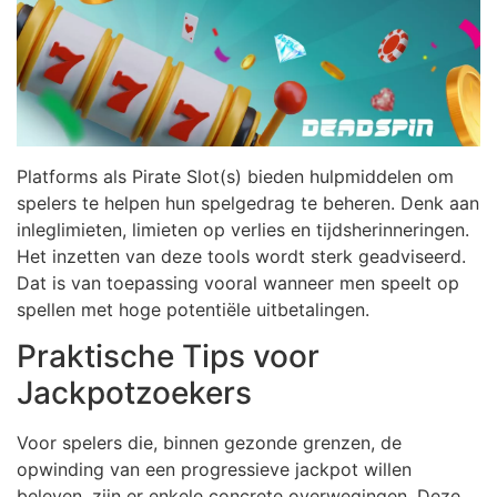
Platforms als Pirate Slot(s) bieden hulpmiddelen om
spelers te helpen hun spelgedrag te beheren. Denk aan
inleglimieten, limieten op verlies en tijdsherinneringen.
Het inzetten van deze tools wordt sterk geadviseerd.
Dat is van toepassing vooral wanneer men speelt op
spellen met hoge potentiële uitbetalingen.
Praktische Tips voor
Jackpotzoekers
Voor spelers die, binnen gezonde grenzen, de
opwinding van een progressieve jackpot willen
beleven, zijn er enkele concrete overwegingen. Deze