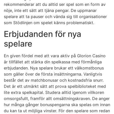
rekommenderar att du alltid ser spel som en form av
nöje, inte ett sätt att tjäna pengar. De uppmanar
spelare att ta pauser och vända sig till organisationer
som Stödlinjen om spelet känns problematiskt.
Erbjudanden för nya
spelare
En given fördel med att vara aktiv på Glorion Casino
är tillfället att stärka din spelkassa med förmånliga
erbjudanden. Nya spelare brukar ett välkomstbonus
som gäller över de första insättningarna. Vanligtvis
består det av matchbonusar och kostnadsfria snurr.
Det är ett utmärkt sätt att prova spelbiblioteket med
lite extra spelkapital. Studera alltid igenom villkoren
omsorgsfullt, framför allt omsättningskraven. De anger
hur många gånger bonuspengarna ska spelas om innan
du kan ta ut möjliga vinster. För den spelare som redan