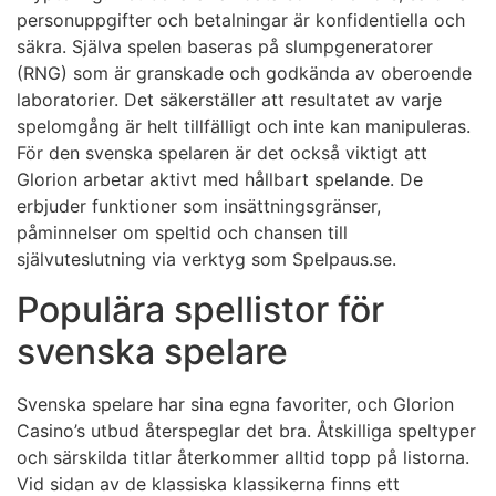
personuppgifter och betalningar är konfidentiella och
säkra. Själva spelen baseras på slumpgeneratorer
(RNG) som är granskade och godkända av oberoende
laboratorier. Det säkerställer att resultatet av varje
spelomgång är helt tillfälligt och inte kan manipuleras.
För den svenska spelaren är det också viktigt att
Glorion arbetar aktivt med hållbart spelande. De
erbjuder funktioner som insättningsgränser,
påminnelser om speltid och chansen till
självuteslutning via verktyg som Spelpaus.se.
Populära spellistor för
svenska spelare
Svenska spelare har sina egna favoriter, och Glorion
Casino’s utbud återspeglar det bra. Åtskilliga speltyper
och särskilda titlar återkommer alltid topp på listorna.
Vid sidan av de klassiska klassikerna finns ett