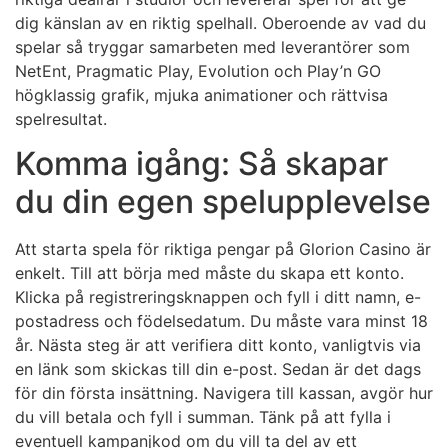
dig känslan av en riktig spelhall. Oberoende av vad du
spelar så tryggar samarbeten med leverantörer som
NetEnt, Pragmatic Play, Evolution och Play’n GO
högklassig grafik, mjuka animationer och rättvisa
spelresultat.
Komma igång: Så skapar
du din egen spelupplevelse
Att starta spela för riktiga pengar på Glorion Casino är
enkelt. Till att börja med måste du skapa ett konto.
Klicka på registreringsknappen och fyll i ditt namn, e-
postadress och födelsedatum. Du måste vara minst 18
år. Nästa steg är att verifiera ditt konto, vanligtvis via
en länk som skickas till din e-post. Sedan är det dags
för din första insättning. Navigera till kassan, avgör hur
du vill betala och fyll i summan. Tänk på att fylla i
eventuell kampanjkod om du vill ta del av ett