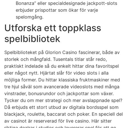
Bonanza” eller specialdesignade jackpott-slots
erbjuder prispottar som ökar för varje
spelomgång.
Utforska ett toppklass
spelbibliotek
Spelbiblioteket på Glorion Casino fascinerar, både av
storlek och mångfald. Tusentals titlar står redo,
praktiskt indelade så du enkelt hittar dina favoritspel
eller något nytt. Hjärtat slår för video slots i alla
möjliga former. Du hittar klassiska fruktmaskiner med
tre hjul såväl som avancerade videoslots med många
vinstrader, bonusrundor och jackpottar som växer.
Tycker du om mer strategi och mer avslappnade spel?
Då erbjuds ett stort utbud av digitala bordsspel som
blackjack, roulette, baccarat och poker. En speciell del
av casinot är reserverad för live casino. Här sitter
riktiga dealrar i studior och levererar spel för att ge