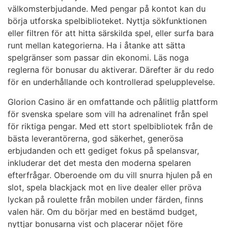
välkomsterbjudande. Med pengar på kontot kan du
börja utforska spelbiblioteket. Nyttja sökfunktionen
eller filtren för att hitta särskilda spel, eller surfa bara
runt mellan kategorierna. Ha i åtanke att sätta
spelgränser som passar din ekonomi. Läs noga
reglerna för bonusar du aktiverar. Därefter är du redo
för en underhållande och kontrollerad spelupplevelse.
Glorion Casino är en omfattande och pålitlig plattform
för svenska spelare som vill ha adrenalinet från spel
för riktiga pengar. Med ett stort spelbibliotek från de
bästa leverantörerna, god säkerhet, generösa
erbjudanden och ett gediget fokus på spelansvar,
inkluderar det det mesta den moderna spelaren
efterfrågar. Oberoende om du vill snurra hjulen på en
slot, spela blackjack mot en live dealer eller pröva
lyckan på roulette från mobilen under färden, finns
valen här. Om du börjar med en bestämd budget,
nyttjar bonusarna vist och placerar nöjet före