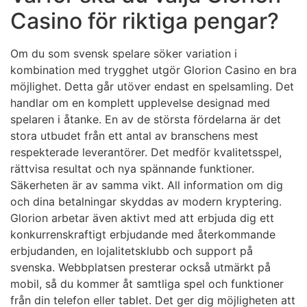
Casino för riktiga pengar?
Om du som svensk spelare söker variation i
kombination med trygghet utgör Glorion Casino en bra
möjlighet. Detta går utöver endast en spelsamling. Det
handlar om en komplett upplevelse designad med
spelaren i åtanke. En av de största fördelarna är det
stora utbudet från ett antal av branschens mest
respekterade leverantörer. Det medför kvalitetsspel,
rättvisa resultat och nya spännande funktioner.
Säkerheten är av samma vikt. All information om dig
och dina betalningar skyddas av modern kryptering.
Glorion arbetar även aktivt med att erbjuda dig ett
konkurrenskraftigt erbjudande med återkommande
erbjudanden, en lojalitetsklubb och support på
svenska. Webbplatsen presterar också utmärkt på
mobil, så du kommer åt samtliga spel och funktioner
från din telefon eller tablet. Det ger dig möjligheten att