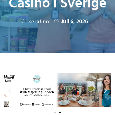
Casino i Sverige
Juli 6, 2026
serafino