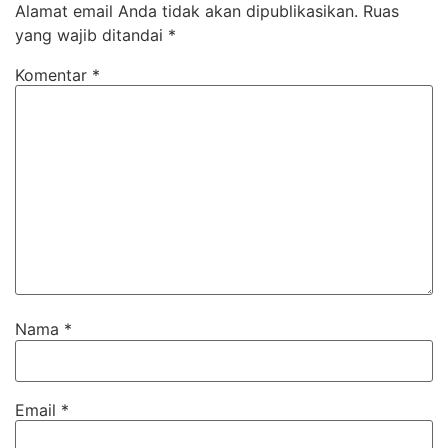
Alamat email Anda tidak akan dipublikasikan.
Ruas
yang wajib ditandai
*
Komentar
*
Nama
*
Email
*