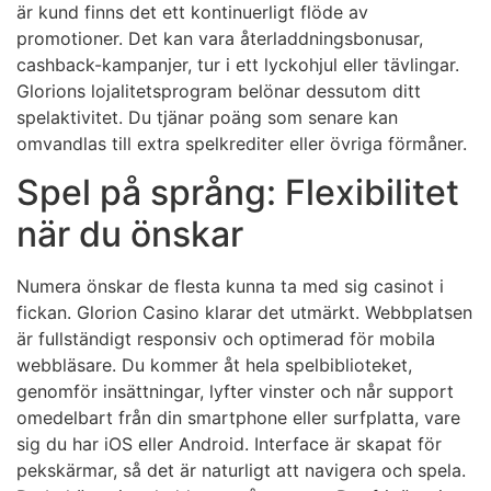
är kund finns det ett kontinuerligt flöde av
promotioner. Det kan vara återladdningsbonusar,
cashback-kampanjer, tur i ett lyckohjul eller tävlingar.
Glorions lojalitetsprogram belönar dessutom ditt
spelaktivitet. Du tjänar poäng som senare kan
omvandlas till extra spelkrediter eller övriga förmåner.
Spel på språng: Flexibilitet
när du önskar
Numera önskar de flesta kunna ta med sig casinot i
fickan. Glorion Casino klarar det utmärkt. Webbplatsen
är fullständigt responsiv och optimerad för mobila
webbläsare. Du kommer åt hela spelbiblioteket,
genomför insättningar, lyfter vinster och når support
omedelbart från din smartphone eller surfplatta, vare
sig du har iOS eller Android. Interface är skapat för
pekskärmar, så det är naturligt att navigera och spela.