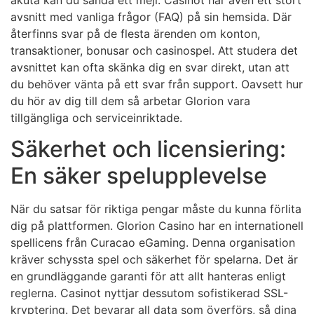
avsnitt med vanliga frågor (FAQ) på sin hemsida. Där
återfinns svar på de flesta ärenden om konton,
transaktioner, bonusar och casinospel. Att studera det
avsnittet kan ofta skänka dig en svar direkt, utan att
du behöver vänta på ett svar från support. Oavsett hur
du hör av dig till dem så arbetar Glorion vara
tillgängliga och serviceinriktade.
Säkerhet och licensiering:
En säker spelupplevelse
När du satsar för riktiga pengar måste du kunna förlita
dig på plattformen. Glorion Casino har en internationell
spellicens från Curacao eGaming. Denna organisation
kräver schyssta spel och säkerhet för spelarna. Det är
en grundläggande garanti för att allt hanteras enligt
reglerna. Casinot nyttjar dessutom sofistikerad SSL-
kryptering. Det bevarar all data som överförs, så dina