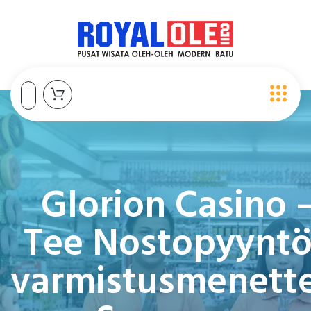
Glorion Casino 
Tee Nostopyyntö
varmistusmenette