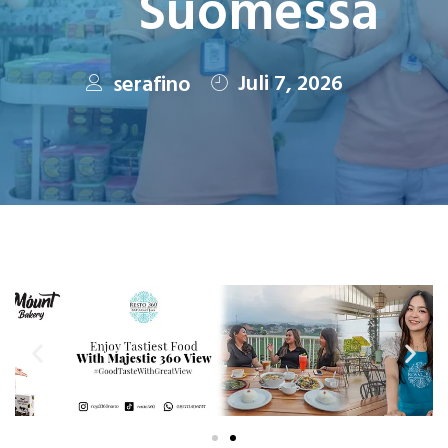
Suomessa
Juli 7, 2026
serafino