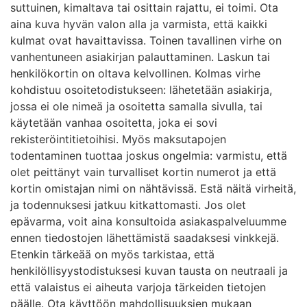
suttuinen, kimaltava tai osittain rajattu, ei toimi. Ota
aina kuva hyvän valon alla ja varmista, että kaikki
kulmat ovat havaittavissa. Toinen tavallinen virhe on
vanhentuneen asiakirjan palauttaminen. Laskun tai
henkilökortin on oltava kelvollinen. Kolmas virhe
kohdistuu osoitetodistukseen: lähetetään asiakirja,
jossa ei ole nimeä ja osoitetta samalla sivulla, tai
käytetään vanhaa osoitetta, joka ei sovi
rekisteröintitietoihisi. Myös maksutapojen
todentaminen tuottaa joskus ongelmia: varmistu, että
olet peittänyt vain turvalliset kortin numerot ja että
kortin omistajan nimi on nähtävissä. Estä näitä virheitä,
ja todennuksesi jatkuu kitkattomasti. Jos olet
epävarma, voit aina konsultoida asiakaspalveluumme
ennen tiedostojen lähettämistä saadaksesi vinkkejä.
Etenkin tärkeää on myös tarkistaa, että
henkilöllisyystodistuksesi kuvan tausta on neutraali ja
että valaistus ei aiheuta varjoja tärkeiden tietojen
päälle. Ota käyttöön mahdollisuuksien mukaan