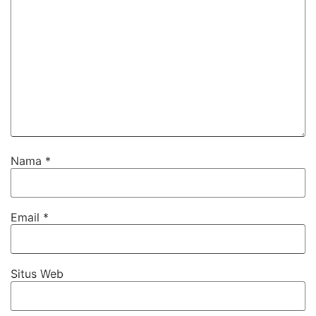
Nama
*
Email
*
Situs Web