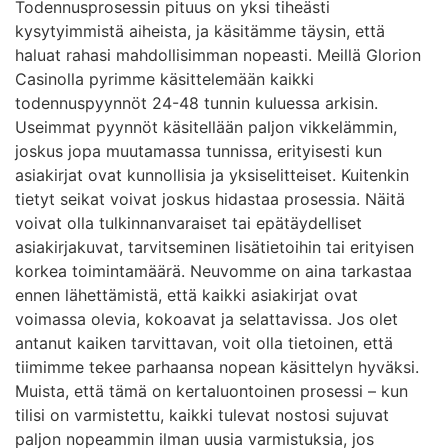
Todennusprosessin pituus on yksi tiheästi
kysytyimmistä aiheista, ja käsitämme täysin, että
haluat rahasi mahdollisimman nopeasti. Meillä Glorion
Casinolla pyrimme käsittelemään kaikki
todennuspyynnöt 24-48 tunnin kuluessa arkisin.
Useimmat pyynnöt käsitellään paljon vikkelämmin,
joskus jopa muutamassa tunnissa, erityisesti kun
asiakirjat ovat kunnollisia ja yksiselitteiset. Kuitenkin
tietyt seikat voivat joskus hidastaa prosessia. Näitä
voivat olla tulkinnanvaraiset tai epätäydelliset
asiakirjakuvat, tarvitseminen lisätietoihin tai erityisen
korkea toimintamäärä. Neuvomme on aina tarkastaa
ennen lähettämistä, että kaikki asiakirjat ovat
voimassa olevia, kokoavat ja selattavissa. Jos olet
antanut kaiken tarvittavan, voit olla tietoinen, että
tiimimme tekee parhaansa nopean käsittelyn hyväksi.
Muista, että tämä on kertaluontoinen prosessi – kun
tilisi on varmistettu, kaikki tulevat nostosi sujuvat
paljon nopeammin ilman uusia varmistuksia, jos