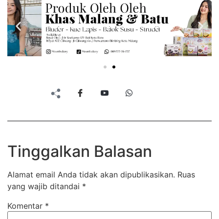
Tinggalkan Balasan
Alamat email Anda tidak akan dipublikasikan.
Ruas
yang wajib ditandai
*
Komentar
*