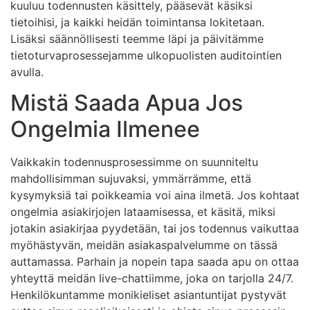
kuuluu todennusten käsittely, pääsevät käsiksi
tietoihisi, ja kaikki heidän toimintansa lokitetaan.
Lisäksi säännöllisesti teemme läpi ja päivitämme
tietoturvaprosessejamme ulkopuolisten auditointien
avulla.
Mistä Saada Apua Jos
Ongelmia Ilmenee
Vaikkakin todennusprosessimme on suunniteltu
mahdollisimman sujuvaksi, ymmärrämme, että
kysymyksiä tai poikkeamia voi aina ilmetä. Jos kohtaat
ongelmia asiakirjojen lataamisessa, et käsitä, miksi
jotakin asiakirjaa pyydetään, tai jos todennus vaikuttaa
myöhästyvän, meidän asiakaspalvelumme on tässä
auttamassa. Parhain ja nopein tapa saada apu on ottaa
yhteyttä meidän live-chattiimme, joka on tarjolla 24/7.
Henkilökuntamme monikieliset asiantuntijat pystyvät