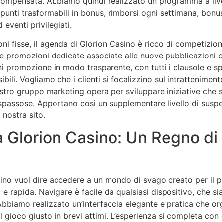
ricompensata. Abbiamo quindi realizzato un programma a livel
n punti trasformabili in bonus, rimborsi ogni settimana, bonus
 eventi privilegiati.
ni fisse, il agenda di Glorion Casino è ricco di competizio
 promozioni dedicate associate alle nuove pubblicazioni o a
ni promozione in modo trasparente, con tutti i clausole e s
ili. Vogliamo che i clienti si focalizzino sul intratteniment
ostro gruppo marketing opera per sviluppare iniziative che 
spassose. Apportano così un supplementare livello di suspen
 nostra sito.
a Glorion Casino: Un Regno di
sino vuol dire accedere a un mondo di svago creato per il pu
a e rapida. Navigare è facile da qualsiasi dispositivo, che s
Abbiamo realizzato un’interfaccia elegante e pratica che or
 il gioco giusto in brevi attimi. L’esperienza si completa con