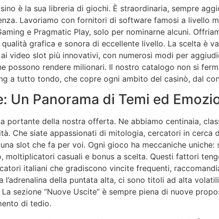
asino è la sua libreria di giochi. È straordinaria, sempre agg
nza. Lavoriamo con fornitori di software famosi a livello m
Gaming e Pragmatic Play, solo per nominarne alcuni. Offriamo
 qualità grafica e sonora di eccellente livello. La scelta è v
li ai video slot più innovativi, con numerosi modi per aggiudi
e possono rendere milionari. Il nostro catalogo non si ferm
ng a tutto tondo, che copre ogni ambito del casinò, dal co
e: Un Panorama di Temi ed Emozio
a portante della nostra offerta. Ne abbiamo centinaia, clas
tà. Che siate appassionati di mitologia, cercatori in cerca d
e una slot che fa per voi. Ogni gioco ha meccaniche uniche:
 moltiplicatori casuali e bonus a scelta. Questi fattori teng
ocatori italiani che gradiscono vincite frequenti, raccomand
ca l’adrenalina della puntata alta, ci sono titoli ad alta volati
. La sezione “Nuove Uscite” è sempre piena di nuove propos
ento di tedio.