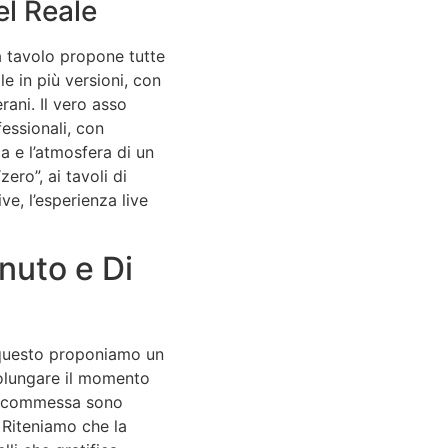
el Reale
da tavolo propone tutte
le in più versioni, con
erani. Il vero asso
essionali, con
a e l’atmosfera di un
ero”, ai tavoli di
e, l’esperienza live
nuto e Di
er questo proponiamo un
rolungare il momento
i scommessa sono
 Riteniamo che la