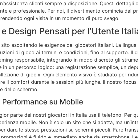
n’assistenza clienti sempre a disposizione. Questi dettagli
nte e professionale. Per noi, il divertimento comincia dal 
, rendendo ogni visita in un momento di puro svago.
e Design Pensati per l’Utente Ital
sito ascoltando le esigenze dei giocatori italiani. La lingua
uzioni di gioco ai termini e condizioni, fino al supporto. Il d
aming responsabile, integrando in modo discreto gli strument
te in un percorso logico: una registrazione semplice, un dep
ollezione di giochi. Ogni elemento visivo è studiato per ridu
e il comfort durante le sessioni più lunghe. Il nostro focu
te dello schermo.
e Performance su Mobile
r parte dei nostri giocatori in Italia usa il telefono. Per
perienza mobile. Non è solo un sito che si adatta, ma un’in
per dare le stesse prestazioni su schermi piccoli. Fare trans
e promozioni è fluido e immediato anche da smartphone. L