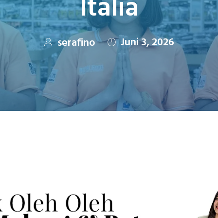
Italia
Juni 3, 2026
serafino