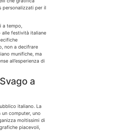
li che gratifica
 personalizzati per il
ni a tempo,
lle festività italiane
pecifiche
o, non a decifrare
siano munifiche, ma
se all’esperienza di
 Svago a
bblico italiano. La
ia un computer, uno
ganizza moltissimi di
 grafiche piacevoli,