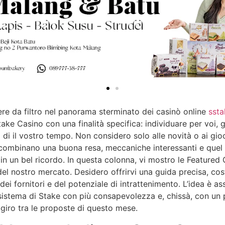
ere da filtro nel panorama sterminato dei casinò online
ssta
take Casino con una finalità specifica: individuare per voi, gio
di il vostro tempo. Non considero solo alle novità o ai gioc
combinano una buona resa, meccaniche interessanti e quel 
in un bel ricordo. In questa colonna, vi mostro le Featured
del nostro mercato. Desidero offrirvi una guida precisa, costr
ei fornitori e del potenziale di intrattenimento. L’idea è ass
sistema di Stake con più consapevolezza e, chissà, con un p
giro tra le proposte di questo mese.