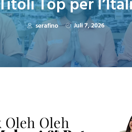
 Titoli Top per l’Ital
Juli 7, 2026
serafino