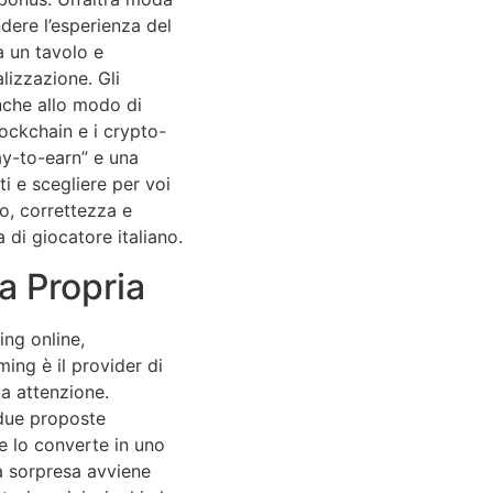
ndere l’esperienza del
a un tavolo e
alizzazione. Gli
nche allo modo di
blockchain e i crypto-
ay-to-earn” e una
 e scegliere per voi
o, correttezza e
 di giocatore italiano.
a Propria
ing online,
ing è il provider di
a attenzione.
 due proposte
 e lo converte in uno
ra sorpresa avviene