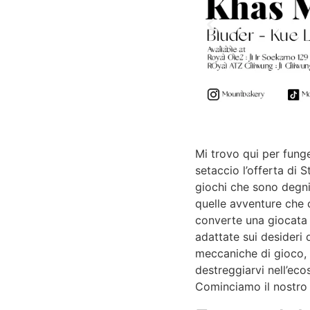
Mi trovo qui per fung
setaccio l’offerta di S
giochi che sono degni 
quelle avventure che 
converte una giocata 
adattate sui desideri 
meccaniche di gioco, d
destreggiarvi nell’eco
Cominciamo il nostro 