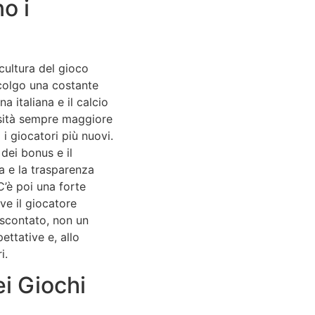
o i
 cultura del gioco
 colgo una costante
na italiana e il calcio
osità sempre maggiore
i giocatori più nuovi.
 dei bonus e il
a e la trasparenza
C’è poi una forte
ve il giocatore
 scontato, non un
ettative e, allo
i.
ei Giochi