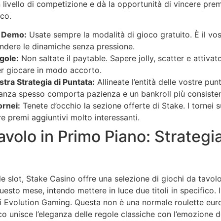
ivello di competizione e dà la opportunità di vincere premi
oco.
à Demo:
Usate sempre la modalità di gioco gratuito. È il v
ndere le dinamiche senza pressione.
gole:
Non saltate il paytable. Sapere jolly, scatter e attivat
r giocare in modo accorto.
stra Strategia di Puntata:
Allineate l’entità delle vostre punt
rianza spesso comporta pazienza e un bankroll più consiste
ornei:
Tenete d’occhio la sezione offerte di Stake. I tornei s
 premi aggiuntivi molto interessanti.
avolo in Primo Piano: Strategi
elle slot, Stake Casino offre una selezione di giochi da tavolo
esto mese, intendo mettere in luce due titoli in specifico. I
di Evolution Gaming. Questa non è una normale roulette eur
co unisce l’eleganza delle regole classiche con l’emozione de