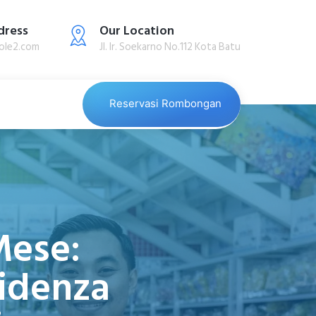
dress
Our Location
ole2.com
Jl. Ir. Soekarno No.112 Kota Batu
Reservasi Rombongan
Mese:
videnza