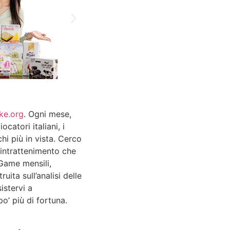
ke.org
. Ogni mese,
catori italiani, i
hi più in vista. Cerco
intrattenimento che
 Game mensili,
uita sull’analisi delle
istervi a
o’ più di fortuna.