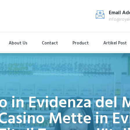
Email Ad
info@royal
About Us
Contact
Product
Artikel Post
o in Evidenza del 
Casino Mette in E