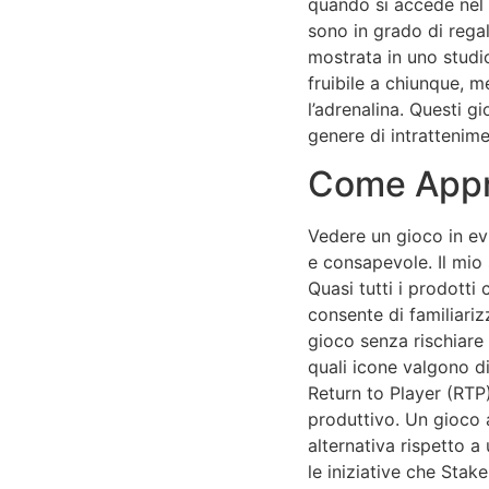
quando si accede nel 
sono in grado di rega
mostrata in uno studi
fruibile a chiunque, 
l’adrenalina. Questi g
genere di intrattenime
Come Appro
Vedere un gioco in ev
e consapevole. Il mio
Quasi tutti i prodotti
consente di familiarizz
gioco senza rischiare
quali icone valgono di
Return to Player (RTP)
produttivo. Un gioco 
alternativa rispetto a
le iniziative che Stak