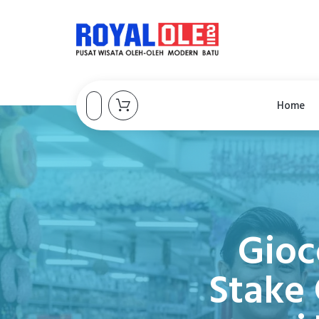
Home
Gioc
Stake 