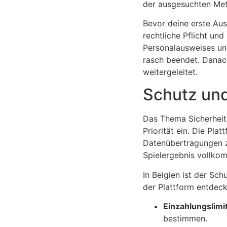
der ausgesuchten Met
Bevor deine erste Ausz
rechtliche Pflicht un
Personalausweises un
rasch beendet. Danac
weitergeleitet.
Schutz und
Das Thema Sicherheit
Priorität ein. Die Pl
Datenübertragungen zu
Spielergebnis vollkom
In Belgien ist der Sc
der Plattform entdeck
Einzahlungslimi
bestimmen.