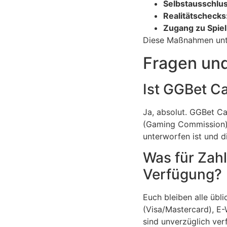
Selbstausschlus
Realitätschecks
Zugang zu Spiel
Diese Maßnahmen unter
Fragen und
Ist GGBet Ca
Ja, absolut. GGBet Ca
(Gaming Commission). 
unterworfen ist und d
Was für Zah
Verfügung?
Euch bleiben alle übl
(Visa/Mastercard), E-
sind unverzüglich ver