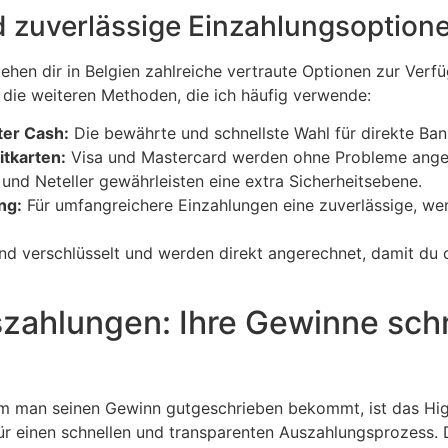
d zuverlässige Einzahlungsoption
stehen dir in Belgien zahlreiche vertraute Optionen zur Ver
die weiteren Methoden, die ich häufig verwende:
ter Cash:
Die bewährte und schnellste Wahl für direkte Ban
itkarten:
Visa und Mastercard werden ohne Probleme an
l und Neteller gewährleisten eine extra Sicherheitsebene.
ng:
Für umfangreichere Einzahlungen eine zuverlässige, we
nd verschlüsselt und werden direkt angerechnet, damit du 
ahlungen: Ihre Gewinne schn
em man seinen Gewinn gutgeschrieben bekommt, ist das High
ür einen schnellen und transparenten Auszahlungsprozess. 