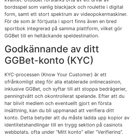
bordsspel som vanlig blackjack och roulette i digital
form, samt ett stort spektrum av videopokermaskiner.
För de som är förtjusta i sport finns även en bred
sportbok integrerad på samma plattform, vilket gör
GGBet till en heltäckande speldestination.
Godkännande av ditt
GGBet-konto (KYC)
KYC-processen (Know Your Customer) är ett
ofrånkomligt steg för alla etablerade onlinecasinon,
inklusive GGBet, och syftar till att stoppa bedrägerier,
penningtvätt och okontrollerat spelande. Efter att du
har blivit medlem och eventuellt gjort en första
insättning, kan du bli uppmanad att verifiera ditt
konto. Detta betyder att du måste ladda upp kopior av
identitetshandlingar till en trygg sektion på casinots
webbplats, ofta under “Mitt konto” eller “Verifiering”.