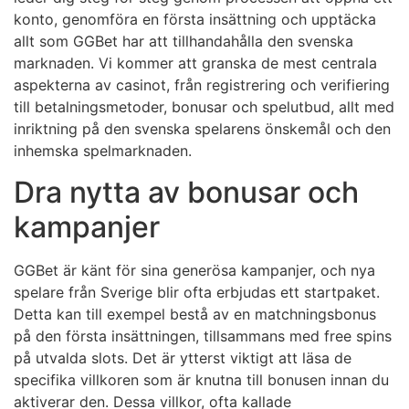
konto, genomföra en första insättning och upptäcka
allt som GGBet har att tillhandahålla den svenska
marknaden. Vi kommer att granska de mest centrala
aspekterna av casinot, från registrering och verifiering
till betalningsmetoder, bonusar och spelutbud, allt med
inriktning på den svenska spelarens önskemål och den
inhemska spelmarknaden.
Dra nytta av bonusar och
kampanjer
GGBet är känt för sina generösa kampanjer, och nya
spelare från Sverige blir ofta erbjudas ett startpaket.
Detta kan till exempel bestå av en matchningsbonus
på den första insättningen, tillsammans med free spins
på utvalda slots. Det är ytterst viktigt att läsa de
specifika villkoren som är knutna till bonusen innan du
aktiverar den. Dessa villkor, ofta kallade