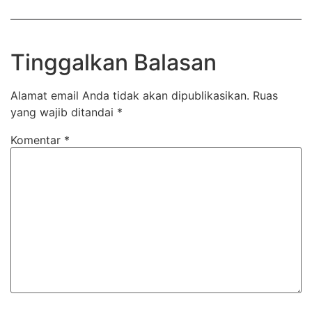
Tinggalkan Balasan
Alamat email Anda tidak akan dipublikasikan.
Ruas
yang wajib ditandai
*
Komentar
*