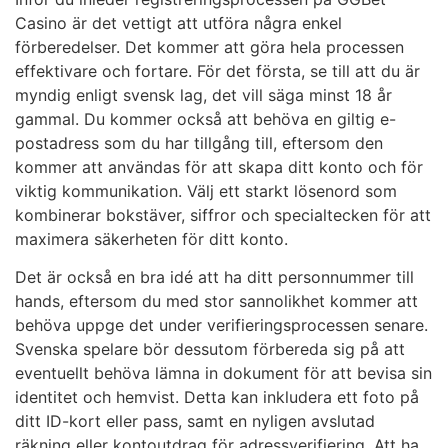
Casino är det vettigt att utföra några enkel
förberedelser. Det kommer att göra hela processen
effektivare och fortare. För det första, se till att du är
myndig enligt svensk lag, det vill säga minst 18 år
gammal. Du kommer också att behöva en giltig e-
postadress som du har tillgång till, eftersom den
kommer att användas för att skapa ditt konto och för
viktig kommunikation. Välj ett starkt lösenord som
kombinerar bokstäver, siffror och specialtecken för att
maximera säkerheten för ditt konto.
Det är också en bra idé att ha ditt personnummer till
hands, eftersom du med stor sannolikhet kommer att
behöva uppge det under verifieringsprocessen senare.
Svenska spelare bör dessutom förbereda sig på att
eventuellt behöva lämna in dokument för att bevisa sin
identitet och hemvist. Detta kan inkludera ett foto på
ditt ID-kort eller pass, samt en nyligen avslutad
räkning eller kontoutdrag för adressverifiering. Att ha