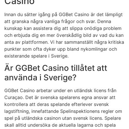
Casino
Innan du sätter igång på GGBet Casino är det lämpligt
att granska några vanliga frågor och svar. Denna
kunskap kan assistera dig att slippa onödiga problem
och erbjuda dig en mer överskådlig bild av vad du kan
anta av plattformen. Vi har sammanställt några kritiska
punkter som ofta dyker upp bland nykomlingar och
existerande spelare i Sverige.
Är GGBet Casino tillåtet att
använda i Sverige?
GGBet Casino arbetar under en utländsk licens från
Curaçao. Det är svenska spelarens egna ansvar att
kontrollera att deras spelande efterlever svensk
lagstiftning, innefattande Spelinspektionens regler om
spel på utländska casinon utan svensk licens. Spelare
skall alltid undersöka de aktuella lagarna och spela