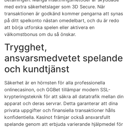
med extra säkerhetslager som 3D Secure. När
transaktionen är godkänd kommer pengarna att synas
på ditt spelkonto nästan omedelbart, och du är redo
att börja utforska spelen eller aktivera en
välkomstbonus om du så önskar.
Trygghet,
ansvarsmedvetet spelande
och kundtjänst
Säkerhet är en hörnsten för alla professionella
onlinecasinon, och GGBet tillämpar modern SSL-
krypteringsteknik för att säkra all datatrafik mellan din
apparat och deras servrar. Detta garanterar att dina
privata uppgifter och finansiella transaktioner hålls
konfidentiella. Kasinot främjar också ansvarsfullt
spelande genom att erbjuda varierande hjälpmedel för