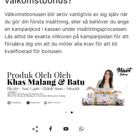
välkomstbonus?
Välkomstbonusen blir aktiv vanligtvis av sig själv när
du gör din första insättning, eller så behöver du ange
en kampanjkod i kassan under insättningsprocessen.
Läs alltid de exakta villkoren på kampanjsidan för att
försäkra dig om att du möter alla krav för att bli
kvalificerad för bonusen.