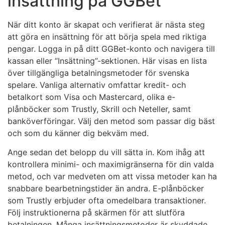
insättning på GGBet
När ditt konto är skapat och verifierat är nästa steg
att göra en insättning för att börja spela med riktiga
pengar. Logga in på ditt GGBet-konto och navigera till
kassan eller “Insättning”-sektionen. Här visas en lista
över tillgängliga betalningsmetoder för svenska
spelare. Vanliga alternativ omfattar kredit- och
betalkort som Visa och Mastercard, olika e-
plånböcker som Trustly, Skrill och Neteller, samt
banköverföringar. Välj den metod som passar dig bäst
och som du känner dig bekväm med.
Ange sedan det belopp du vill sätta in. Kom ihåg att
kontrollera minimi- och maximigränserna för din valda
metod, och var medveten om att vissa metoder kan ha
snabbare bearbetningstider än andra. E-plånböcker
som Trustly erbjuder ofta omedelbara transaktioner.
Följ instruktionerna på skärmen för att slutföra
betalningen. Många insättningsmetoder är skyddade