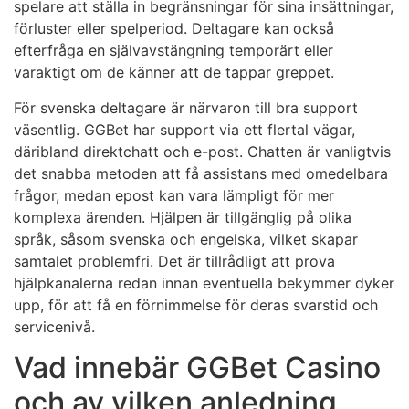
spelare att ställa in begränsningar för sina insättningar,
förluster eller spelperiod. Deltagare kan också
efterfråga en självavstängning temporärt eller
varaktigt om de känner att de tappar greppet.
För svenska deltagare är närvaron till bra support
väsentlig. GGBet har support via ett flertal vägar,
däribland direktchatt och e-post. Chatten är vanligtvis
det snabba metoden att få assistans med omedelbara
frågor, medan epost kan vara lämpligt för mer
komplexa ärenden. Hjälpen är tillgänglig på olika
språk, såsom svenska och engelska, vilket skapar
samtalet problemfri. Det är tillrådligt att prova
hjälpkanalerna redan innan eventuella bekymmer dyker
upp, för att få en förnimmelse för deras svarstid och
servicenivå.
Vad innebär GGBet Casino
och av vilken anledning