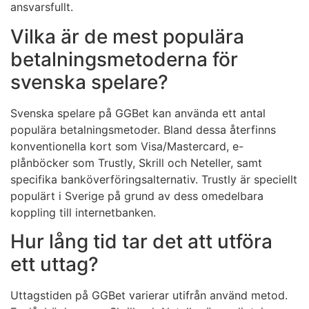
ansvarsfullt.
Vilka är de mest populära
betalningsmetoderna för
svenska spelare?
Svenska spelare på GGBet kan använda ett antal
populära betalningsmetoder. Bland dessa återfinns
konventionella kort som Visa/Mastercard, e-
plånböcker som Trustly, Skrill och Neteller, samt
specifika banköverföringsalternativ. Trustly är speciellt
populärt i Sverige på grund av dess omedelbara
koppling till internetbanken.
Hur lång tid tar det att utföra
ett uttag?
Uttagstiden på GGBet varierar utifrån använd metod.