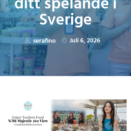
ditt spelande i
Sverige
Juli 6, 2026
serafino