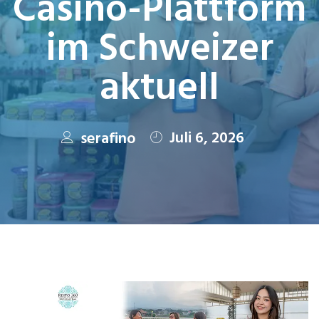
Casino-Plattform
im Schweizer
aktuell
Juli 6, 2026
serafino