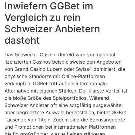
Inwiefern GGBet im
Vergleich zu rein
Schweizer Anbietern
dasteht
Das Schweizer Casino-Umfeld wird von national
lizenzierten Casinos beispielsweise den Angeboten
von Grand Casino Luzern oder Swiss4 dominiert, die
physische Standorte mit Online-Plattformen
verknüpfen. GGBet tritt auf als internationale
Alternative mit eigenen Stärken. Der klarste Vorteil ist
die bloße Größe des Spielportfolios. Während
Schweizer Anbieter oft eine sorgfältig ausgewählte,
aber begrenztere Auswahl bereitstellen, bietet GGBet
Tausende von Titeln. Zudem sind die Bonusangebote
und Promotionen bei internationalen Plattformen
häufig großzügiger, was auf einen stärkeren