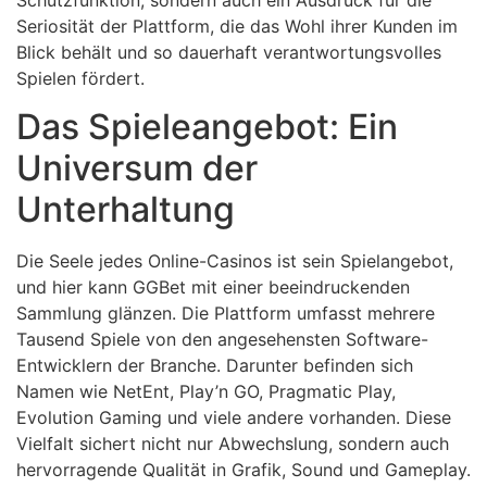
Schutzfunktion, sondern auch ein Ausdruck für die
Seriosität der Plattform, die das Wohl ihrer Kunden im
Blick behält und so dauerhaft verantwortungsvolles
Spielen fördert.
Das Spieleangebot: Ein
Universum der
Unterhaltung
Die Seele jedes Online-Casinos ist sein Spielangebot,
und hier kann GGBet mit einer beeindruckenden
Sammlung glänzen. Die Plattform umfasst mehrere
Tausend Spiele von den angesehensten Software-
Entwicklern der Branche. Darunter befinden sich
Namen wie NetEnt, Play’n GO, Pragmatic Play,
Evolution Gaming und viele andere vorhanden. Diese
Vielfalt sichert nicht nur Abwechslung, sondern auch
hervorragende Qualität in Grafik, Sound und Gameplay.