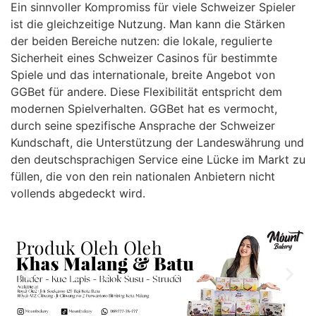
Ein sinnvoller Kompromiss für viele Schweizer Spieler
ist die gleichzeitige Nutzung. Man kann die Stärken
der beiden Bereiche nutzen: die lokale, regulierte
Sicherheit eines Schweizer Casinos für bestimmte
Spiele und das internationale, breite Angebot von
GGBet für andere. Diese Flexibilität entspricht dem
modernen Spielverhalten. GGBet hat es vermocht,
durch seine spezifische Ansprache der Schweizer
Kundschaft, die Unterstützung der Landeswährung und
den deutschsprachigen Service eine Lücke im Markt zu
füllen, die von den rein nationalen Anbietern nicht
vollends abgedeckt wird.