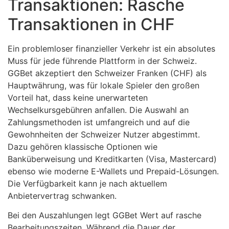
Transaktionen: Rasche
Transaktionen in CHF
Ein problemloser finanzieller Verkehr ist ein absolutes
Muss für jede führende Plattform in der Schweiz.
GGBet akzeptiert den Schweizer Franken (CHF) als
Hauptwährung, was für lokale Spieler den großen
Vorteil hat, dass keine unerwarteten
Wechselkursgebühren anfallen. Die Auswahl an
Zahlungsmethoden ist umfangreich und auf die
Gewohnheiten der Schweizer Nutzer abgestimmt.
Dazu gehören klassische Optionen wie
Banküberweisung und Kreditkarten (Visa, Mastercard)
ebenso wie moderne E-Wallets und Prepaid-Lösungen.
Die Verfügbarkeit kann je nach aktuellem
Anbietervertrag schwanken.
Bei den Auszahlungen legt GGBet Wert auf rasche
Bearbeitungszeiten. Während die Dauer der