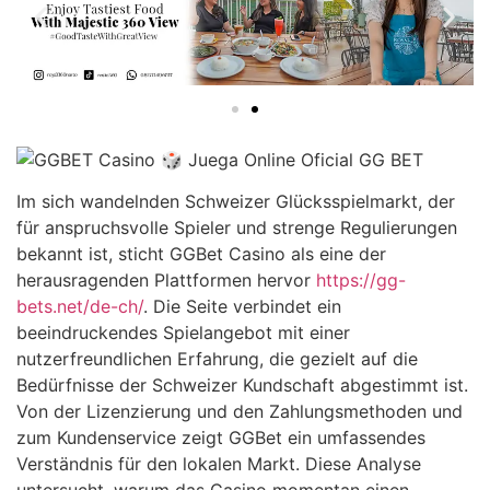
Im sich wandelnden Schweizer Glücksspielmarkt, der
für anspruchsvolle Spieler und strenge Regulierungen
bekannt ist, sticht GGBet Casino als eine der
herausragenden Plattformen hervor
https://gg-
bets.net/de-ch/
. Die Seite verbindet ein
beeindruckendes Spielangebot mit einer
nutzerfreundlichen Erfahrung, die gezielt auf die
Bedürfnisse der Schweizer Kundschaft abgestimmt ist.
Von der Lizenzierung und den Zahlungsmethoden und
zum Kundenservice zeigt GGBet ein umfassendes
Verständnis für den lokalen Markt. Diese Analyse
untersucht, warum das Casino momentan einen