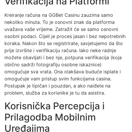
Verifikacija na Platformi
Kreiranje računa na GGBet Casinu zauzima samo
nekoliko minuta. To je osnovni znak da platforma
uvažava vaše vrijeme. Zatražit će se samo osnovni
osobni podaci. Cijeli je proces jasan i bez nepotrebnih
koraka. Nakon što se registrirate, savjetujemo da što
prije izvršite i verifikaciju računa. Iako neke radnje
možete obavljati i bez nje, potpuna verifikacija (koja
obično sadrži fotografiju osobne iskaznice)
omogućuje sva vrata. Ona olakšava buduće isplate i
omogućuje vam pristup svim funkcijama casina.
Postupak je tipičan i pouzdan, a ako naiđete na
problem, služba za korisnike je tu da asistira.
Korisnička Percepcija i
Prilagodba Mobilnim
Uređajima