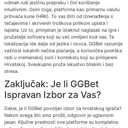
odmah ruši jezičnu prepreku i čini korištenje
intuitivnim. Osim toga, platforma kao primarnu valutu
prihvaća kune (HRK). To vas štiti od iznenađenja s
tečajevima i skrivenih troškova prilikom uplata i
isplata. Uz to, primjetan je istaknut naglasak na igre i
pružatelje softvera koji su već omiljeni kod nas. Ta
lokalizacija ide dalje od jezika i novca. GGBet razumije
važnost lokalnih načina plaćanja, a korisnička podrška
radi u vremenskoj zoni i kontekstu koji su primjereni
Hrvatskoj. Sveukupno pruža iskustvo bliskim i bez
stresa.
Zaključak: Je li GGBet
Ispravan Izbor za Vas?
Dakle, je li GGBet povoljan izbor za hrvatskog igrača?
Nakon svega što smo prošli, odgovor je uglavnom
jasan. Ključne prednosti ove platforme su kompletna