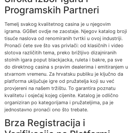
Programskih Partneri
Temelj svakog kvalitetnog casina je u njegovim
igrama. GGBet ovdje ne zaostaje. Njegov katalog broji
tisuće naslova od renomiranih tvrtki u ovoj industriji.
Pronaći ćete sve što vas privlači: od klasičnih i video
slotova različitih tema, preko brižljivo dizajniranih
stolnih igara poput blackjacka, ruleta i bakre, pa sve
do direktnog casina s pravim dealerima i emitiranjem u
stvarnom vremenu. Za hrvatsku publiku je ključno da
platforma uključuje igre od pružatelja koji su već
provjereni na našem tržištu. To garantira poznatu
kvalitetu i osjećaj kojeg cijenite. Katalog je odlično
organiziran po kategorijama i pružateljima, pa je
jednostavno pronaći ono što trebate.
Brza Registracija i