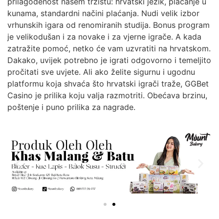
prilagođenost našem tržištu: hrvatski jezik, plaćanje u
kunama, standardni načini plaćanja. Nudi velik izbor
vrhunskih igara od renomiranih studija. Bonus program
je velikodušan i za novake i za vjerne igrače. A kada
zatražite pomoć, netko će vam uzvratiti na hrvatskom.
Dakako, uvijek potrebno je igrati odgovorno i temeljito
pročitati sve uvjete. Ali ako želite sigurnu i ugodnu
platformu koja shvaća što hrvatski igrači traže, GGBet
Casino je prilika koju valja razmotriti. Obećava brzinu,
poštenje i puno prilika za nagrade.