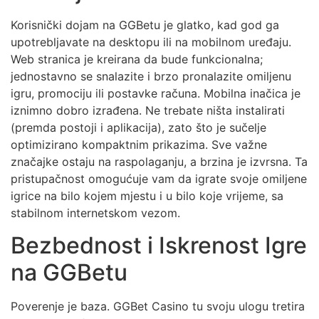
Korisnički dojam na GGBetu je glatko, kad god ga
upotrebljavate na desktopu ili na mobilnom uređaju.
Web stranica je kreirana da bude funkcionalna;
jednostavno se snalazite i brzo pronalazite omiljenu
igru, promociju ili postavke računa. Mobilna inačica je
iznimno dobro izrađena. Ne trebate ništa instalirati
(premda postoji i aplikacija), zato što je sučelje
optimizirano kompaktnim prikazima. Sve važne
značajke ostaju na raspolaganju, a brzina je izvrsna. Ta
pristupačnost omogućuje vam da igrate svoje omiljene
igrice na bilo kojem mjestu i u bilo koje vrijeme, sa
stabilnom internetskom vezom.
Bezbednost i Iskrenost Igre
na GGBetu
Poverenje je baza. GGBet Casino tu svoju ulogu tretira