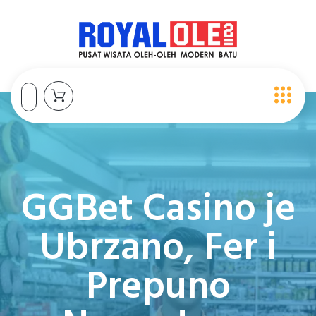
GGBet Casino je
Ubrzano, Fer i
Prepuno