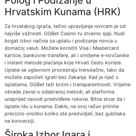
Polog i Podizanje u
Hrvatskim Kunama (HRK)
Za hrvatskog igrača, tečno upravljanje novcem je od
najviše važnosti. GGBet Casino tu stvarno sjaji. Nudi
bogat izbor načina za uplatu i podizanje novca u
domaćoj valuti. Možete koristiti Visa i Mastercard
kartice, bankovne transfere, ali i omiljene e-novčanike
i instant metode plaćanja koje Hrvati često koriste.
Uplate se uglavnom procesiraju trenutačno, tako da
možete započeti igrati bez čekanja. Kad je riječ o
isplatama, GGBet teži brzini i transparentnosti. Vrijeme
obrade zavisi o odabranoj metodi, ali platforma
unaprijed navodi predviđene rokove. Bitna stvar da i
isplate idu u kunama. Dakle, na svoj račun primite
precizno onoliko koliko ste predvidjeli, bez gubitaka
na konverziji.
Široka Izbor Igara i