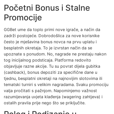
Početni Bonus i Stalne
Promocije
GGBet ume da toplo primi nove igrače, a način da
zadrži postojeće. Dobrodošlica za nove korisnike
često je mješavina bonus novca na prvu uplatu i
besplatnih okretaja. To je izvrstan način da se
upoznate s ponudom. No, nagrade ne prestaju nakon
tog inicijalnog podsticaja. Platforma redovito
objavljuje razne akcije. Tu su povrat dijela gubitka
(cashback), bonus depoziti za specifične dane u
tjednu, besplatni okretaji na najnovijim slotovima ili
tematski turniri s velikim nagradama. Svaku promociju
valja pročitati s pažnjom. Napominjemo važnost
razumijevanja uvjeta klađenja (wagering zahtjeva) i
ostalih pravila prije nego što se priključite.