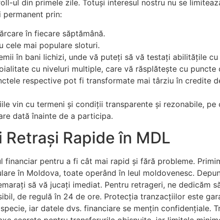
l-ul din primele zile. Totuși interesul nostru nu se limiteaz
i permanent prin:
cărcare în fiecare săptămână.
u cele mai populare sloturi.
mii în bani lichizi, unde vă puteți să vă testați abilitățile cu
alitate cu niveluri multiple, care vă răsplătește cu puncte 
nctele respective pot fi transformate mai târziu în credite d
ile vin cu termeni și condiții transparente și rezonabile, 
care dată înainte de a participa.
i Retrași Rapide în MDL
financiar pentru a fi cât mai rapid și fără probleme. Primi
lare în Moldova, toate operând în leul moldovenesc. Depun
marați să vă jucați imediat. Pentru retrageri, ne dedicăm să 
ibil, de regulă în 24 de ore. Protecția tranzacțiilor este gar
specie, iar datele dvs. financiare se mențin confidențiale. 