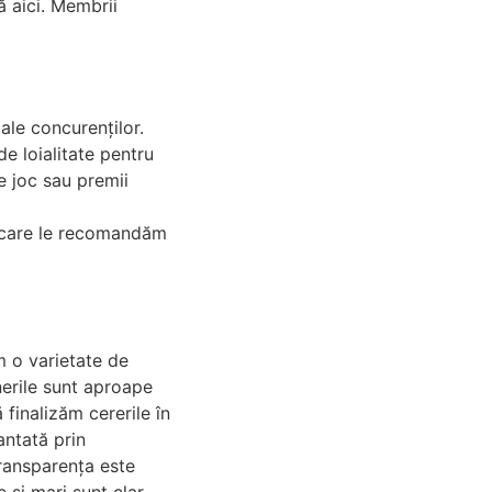
ă aici. Membrii
 ale concurenților.
de loialitate pentru
e joc sau premii
pe care le recomandăm
m o varietate de
erile sunt aproape
finalizăm cererile în
antată prin
Transparența este