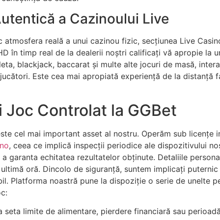
utentică a Cazinoului Live
 atmosfera reală a unui cazinou fizic, secțiunea Live Casin
D în timp real de la dealerii noștri calificați vă apropie la 
uleta, blackjack, baccarat și multe alte jocuri de masă, inter
ți jucători. Este cea mai apropiată experiență de la distanță
i Joc Controlat la GGBet
ste cel mai important asset al nostru. Operăm sub licențe i
ino
, ceea ce implică inspecții periodice ale dispozitivului n
 a garanta echitatea rezultatelor obținute. Detaliile persona
 ultimă oră. Dincolo de siguranță, suntem implicați puterni
l. Platforma noastră pune la dispoziție o serie de unelte p
c:
a seta limite de alimentare, pierdere financiară sau perioad