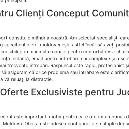
ră principală.
tru Clienți Conceput Comunită
ort constituie mândria noastră. Am selectat specialiști car
g specificul pieței moldovenești, astfel încât să aveți posib
ccesibili prin mai multe canale pentru confortul dvs.: chat-u
tență instantă, email pentru întrebări mai complexe și o se
mai frecvente întrebări. Răspunsul este rapid, profesionist și
să asigurăm că orice problemă sau întrebare este clarificat
 vă reluați la distracție.
 Oferte Exclusiviste pentru Ju
nceput este important, motiv pentru care oferim un bonus d
in Moldova. Oferta este adesea configurat pe multiple depune