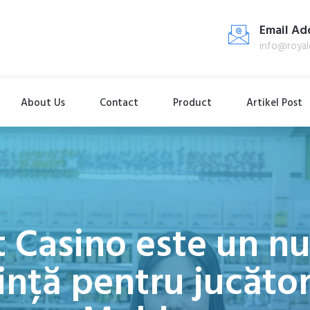
Email Ad
info@royal
About Us
Contact
Product
Artikel Post
 Casino este un n
ință pentru jucător