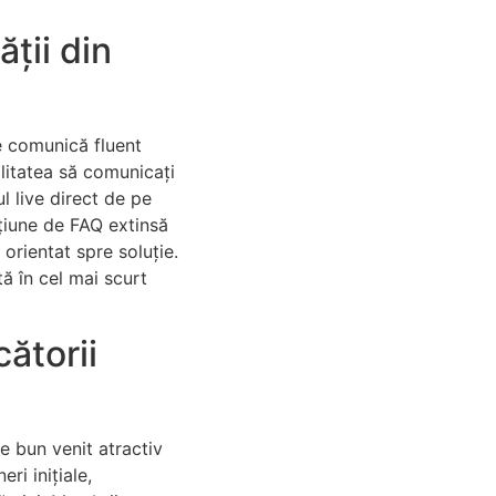
ții din
e comunică fluent
ilitatea să comunicați
l live direct de pe
cțiune de FAQ extinsă
 orientat spre soluție.
ă în cel mai scurt
cătorii
e bun venit atractiv
ri inițiale,