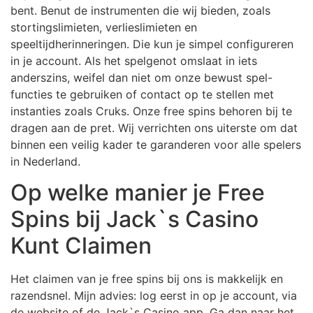
bent. Benut de instrumenten die wij bieden, zoals
stortingslimieten, verlieslimieten en
speeltijdherinneringen. Die kun je simpel configureren
in je account. Als het spelgenot omslaat in iets
anderszins, weifel dan niet om onze bewust spel-
functies te gebruiken of contact op te stellen met
instanties zoals Cruks. Onze free spins behoren bij te
dragen aan de pret. Wij verrichten ons uiterste om dat
binnen een veilig kader te garanderen voor alle spelers
in Nederland.
Op welke manier je Free
Spins bij Jack`s Casino
Kunt Claimen
Het claimen van je free spins bij ons is makkelijk en
razendsnel. Mijn advies: log eerst in op je account, via
de website of de Jack`s Casino app. Ga dan naar het