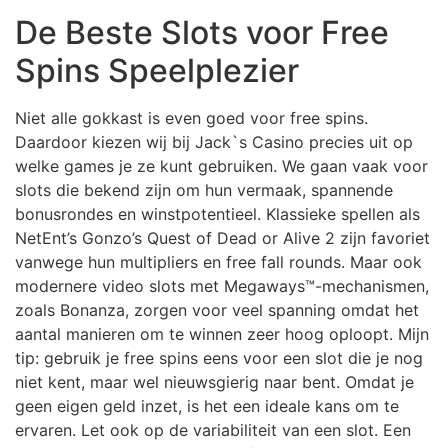
De Beste Slots voor Free
Spins Speelplezier
Niet alle gokkast is even goed voor free spins.
Daardoor kiezen wij bij Jack`s Casino precies uit op
welke games je ze kunt gebruiken. We gaan vaak voor
slots die bekend zijn om hun vermaak, spannende
bonusrondes en winstpotentieel. Klassieke spellen als
NetEnt’s Gonzo’s Quest of Dead or Alive 2 zijn favoriet
vanwege hun multipliers en free fall rounds. Maar ook
modernere video slots met Megaways™-mechanismen,
zoals Bonanza, zorgen voor veel spanning omdat het
aantal manieren om te winnen zeer hoog oploopt. Mijn
tip: gebruik je free spins eens voor een slot die je nog
niet kent, maar wel nieuwsgierig naar bent. Omdat je
geen eigen geld inzet, is het een ideale kans om te
ervaren. Let ook op de variabiliteit van een slot. Een