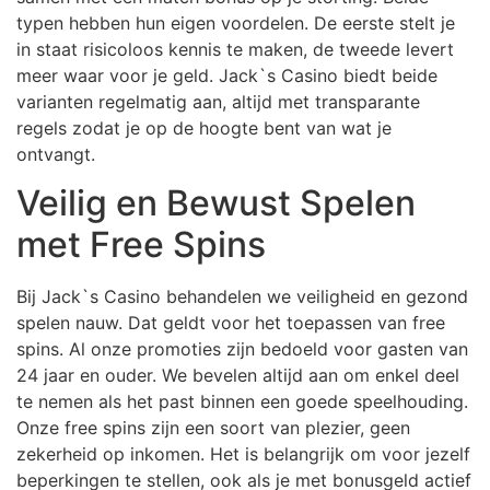
typen hebben hun eigen voordelen. De eerste stelt je
in staat risicoloos kennis te maken, de tweede levert
meer waar voor je geld. Jack`s Casino biedt beide
varianten regelmatig aan, altijd met transparante
regels zodat je op de hoogte bent van wat je
ontvangt.
Veilig en Bewust Spelen
met Free Spins
Bij Jack`s Casino behandelen we veiligheid en gezond
spelen nauw. Dat geldt voor het toepassen van free
spins. Al onze promoties zijn bedoeld voor gasten van
24 jaar en ouder. We bevelen altijd aan om enkel deel
te nemen als het past binnen een goede speelhouding.
Onze free spins zijn een soort van plezier, geen
zekerheid op inkomen. Het is belangrijk om voor jezelf
beperkingen te stellen, ook als je met bonusgeld actief