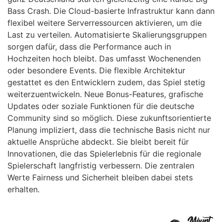
Bass Crash. Die Cloud-basierte Infrastruktur kann dann
flexibel weitere Serverressourcen aktivieren, um die
Last zu verteilen. Automatisierte Skalierungsgruppen
sorgen dafür, dass die Performance auch in
Hochzeiten hoch bleibt. Das umfasst Wochenenden
oder besondere Events. Die flexible Architektur
gestattet es den Entwicklern zudem, das Spiel stetig
weiterzuentwickeln. Neue Bonus-Features, grafische
Updates oder soziale Funktionen für die deutsche
Community sind so möglich. Diese zukunftsorientierte
Planung impliziert, dass die technische Basis nicht nur
aktuelle Ansprüche abdeckt. Sie bleibt bereit für
Innovationen, die das Spielerlebnis für die regionale
Spielerschaft langfristig verbessern. Die zentralen
Werte Fairness und Sicherheit bleiben dabei stets
erhalten.