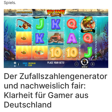
Spiels.
Der Zufallszahlengenerator
und nachweislich fair:
Klarheit für Gamer aus
Deutschland