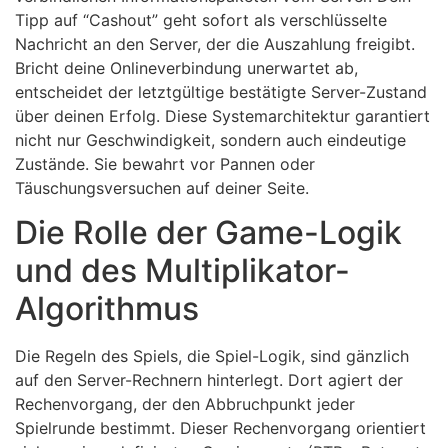
Tipp auf “Cashout” geht sofort als verschlüsselte
Nachricht an den Server, der die Auszahlung freigibt.
Bricht deine Onlineverbindung unerwartet ab,
entscheidet der letztgültige bestätigte Server-Zustand
über deinen Erfolg. Diese Systemarchitektur garantiert
nicht nur Geschwindigkeit, sondern auch eindeutige
Zustände. Sie bewahrt vor Pannen oder
Täuschungsversuchen auf deiner Seite.
Die Rolle der Game-Logik
und des Multiplikator-
Algorithmus
Die Regeln des Spiels, die Spiel-Logik, sind gänzlich
auf den Server-Rechnern hinterlegt. Dort agiert der
Rechenvorgang, der den Abbruchpunkt jeder
Spielrunde bestimmt. Dieser Rechenvorgang orientiert