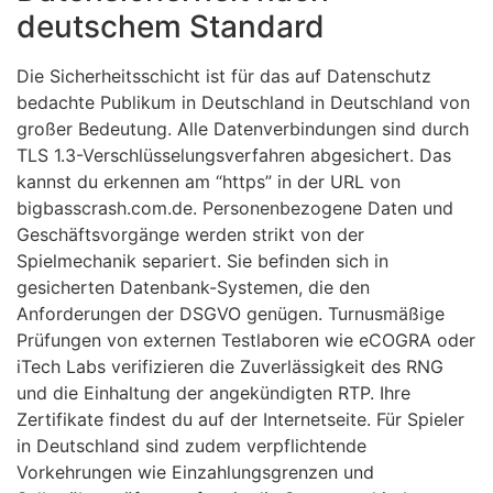
deutschem Standard
Die Sicherheitsschicht ist für das auf Datenschutz
bedachte Publikum in Deutschland in Deutschland von
großer Bedeutung. Alle Datenverbindungen sind durch
TLS 1.3-Verschlüsselungsverfahren abgesichert. Das
kannst du erkennen am “https” in der URL von
bigbasscrash.com.de. Personenbezogene Daten und
Geschäftsvorgänge werden strikt von der
Spielmechanik separiert. Sie befinden sich in
gesicherten Datenbank-Systemen, die den
Anforderungen der DSGVO genügen. Turnusmäßige
Prüfungen von externen Testlaboren wie eCOGRA oder
iTech Labs verifizieren die Zuverlässigkeit des RNG
und die Einhaltung der angekündigten RTP. Ihre
Zertifikate findest du auf der Internetseite. Für Spieler
in Deutschland sind zudem verpflichtende
Vorkehrungen wie Einzahlungsgrenzen und