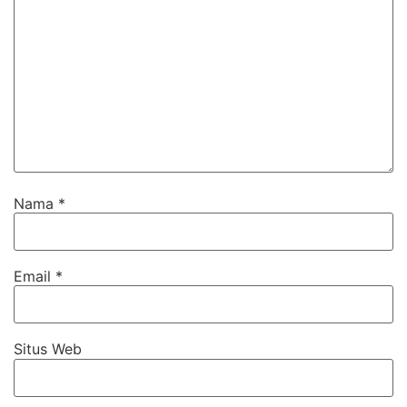
Nama
*
Email
*
Situs Web