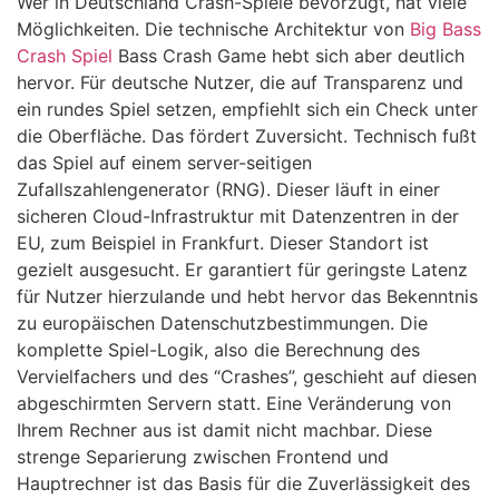
Wer in Deutschland Crash-Spiele bevorzugt, hat viele
Möglichkeiten. Die technische Architektur von
Big Bass
Crash Spiel
Bass Crash Game hebt sich aber deutlich
hervor. Für deutsche Nutzer, die auf Transparenz und
ein rundes Spiel setzen, empfiehlt sich ein Check unter
die Oberfläche. Das fördert Zuversicht. Technisch fußt
das Spiel auf einem server-seitigen
Zufallszahlengenerator (RNG). Dieser läuft in einer
sicheren Cloud-Infrastruktur mit Datenzentren in der
EU, zum Beispiel in Frankfurt. Dieser Standort ist
gezielt ausgesucht. Er garantiert für geringste Latenz
für Nutzer hierzulande und hebt hervor das Bekenntnis
zu europäischen Datenschutzbestimmungen. Die
komplette Spiel-Logik, also die Berechnung des
Vervielfachers und des “Crashes”, geschieht auf diesen
abgeschirmten Servern statt. Eine Veränderung von
Ihrem Rechner aus ist damit nicht machbar. Diese
strenge Separierung zwischen Frontend und
Hauptrechner ist das Basis für die Zuverlässigkeit des