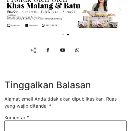
Tinggalkan Balasan
Alamat email Anda tidak akan dipublikasikan.
Ruas
yang wajib ditandai
*
Komentar
*