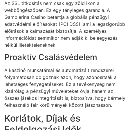
Az SSL titkosítás nem csak egy zöld ikon a
webböngészőben. Ez egy tényleges garancia. A
Gamblerina Casino betartja a globális pénzügyi
adatvédelmi előírásokat (PCI DSS), ami a legszigorúbb
előírások alkalmazását biztosítja. A személyes
információidat semmikor nem adják ki beleegyezés
nélkül illetékteleneknek.
Proaktív Csalásvédelem
A kaszinó munkatársai és automatizált rendszerei
folyamatosan dolgoznak azon, hogy azonosítsák a
lehetséges fenyegetéseket. Ez a tevékenység nem
kizárólag a pénzügyi műveleteket óvja, hanem az
összes játékos integritását is, biztosítva, hogy bármely
felhasználó fair körülmények között játszhasson.
Korlátok, Díjak és
Feldolgozási Idők