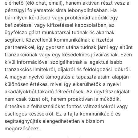
elérhető (élő chat, email), hanem aktívan részt vesz a
pénzügyi folyamatok sima lebonyolításában. Ha
bármilyen kérdésed vagy problémád adódik egy
befizetéssel vagy kifizetéssel kapcsolatban, az
ügyfélszolgálat munkatársai tudnak és akarnak
segíteni. Közvetlenül kommunikálnak a fizetési
partnerekkel, így gyorsan utána tudnak járni egy eltűnt
tranzakciónak vagy egy késedelmes jóváírásnak. Ezen
kívül információval szolgálhatnak a legaktuálisabb
tranzakciós limitekről, díjakról és feldolgozási időkről.
A magyar nyelvű támogatás a tapasztalataim alapján
különösen értékes, mivel így elkerülhetők a nyelvi
akadályokból fakadó félreértések. Az ügyfélszolgálat
nem csak tüzet olt, hanem proaktívan is működik,
értesítve a felhasználókat fontos változásokról vagy
esetleges késésekről. Ez a fajta kommunikáció és
segítségnyújtás elengedhetetlen a bizalom
megőrzéséhez.