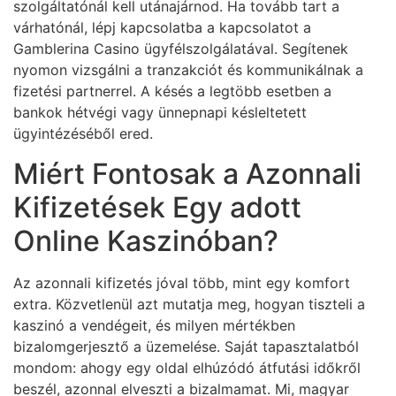
szolgáltatónál kell utánajárnod. Ha tovább tart a
várhatónál, lépj kapcsolatba a kapcsolatot a
Gamblerina Casino ügyfélszolgálatával. Segítenek
nyomon vizsgálni a tranzakciót és kommunikálnak a
fizetési partnerrel. A késés a legtöbb esetben a
bankok hétvégi vagy ünnepnapi késleltetett
ügyintézéséből ered.
Miért Fontosak a Azonnali
Kifizetések Egy adott
Online Kaszinóban?
Az azonnali kifizetés jóval több, mint egy komfort
extra. Közvetlenül azt mutatja meg, hogyan tiszteli a
kaszinó a vendégeit, és milyen mértékben
bizalomgerjesztő a üzemelése. Saját tapasztalatból
mondom: ahogy egy oldal elhúzódó átfutási időkről
beszél, azonnal elveszti a bizalmamat. Mi, magyar