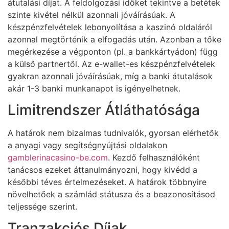
átutalási díjat. A feldolgozási időket tekintve a betétek
szinte kivétel nélkül azonnali jóváírásúak. A
készpénzfelvételek lebonyolítása a kaszinó oldaláról
azonnal megtörténik a elfogadás után. Azonban a tőke
megérkezése a végponton (pl. a bankkártyádon) függ
a külső partnertől. Az e-wallet-es készpénzfelvételek
gyakran azonnali jóváírásúak, míg a banki átutalások
akár 1-3 banki munkanapot is igényelhetnek.
Limitrendszer Átláthatósága
A határok nem bizalmas tudnivalók, gyorsan elérhetők
a anyagi vagy segítségnyújtási oldalakon
gamblerinacasino-be.com
. Kezdő felhasználóként
tanácsos ezeket áttanulmányozni, hogy kivédd a
későbbi téves értelmezéseket. A határok többnyire
növelhetőek a számlád státusza és a beazonosításod
teljessége szerint.
Tranzakciós Díjak