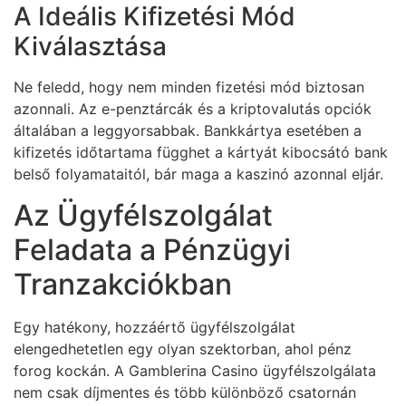
A Ideális Kifizetési Mód
Kiválasztása
Ne feledd, hogy nem minden fizetési mód biztosan
azonnali. Az e-penztárcák és a kriptovalutás opciók
általában a leggyorsabbak. Bankkártya esetében a
kifizetés időtartama függhet a kártyát kibocsátó bank
belső folyamataitól, bár maga a kaszinó azonnal eljár.
Az Ügyfélszolgálat
Feladata a Pénzügyi
Tranzakciókban
Egy hatékony, hozzáértő ügyfélszolgálat
elengedhetetlen egy olyan szektorban, ahol pénz
forog kockán. A Gamblerina Casino ügyfélszolgálata
nem csak díjmentes és több különböző csatornán