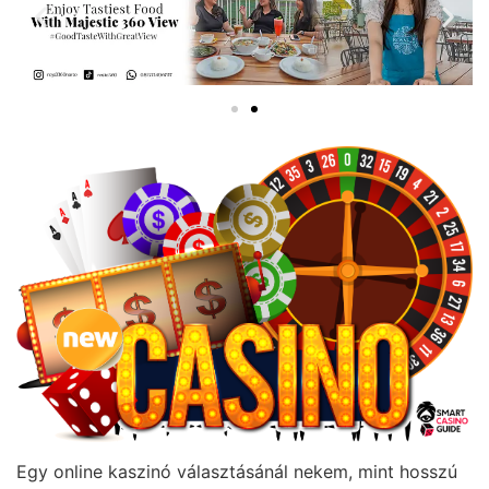
Egy online kaszinó választásánál nekem, mint hosszú