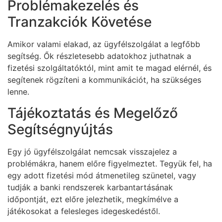
Problémakezelés és
Tranzakciók Követése
Amikor valami elakad, az ügyfélszolgálat a legfőbb
segítség. Ők részletesebb adatokhoz juthatnak a
fizetési szolgáltatóktól, mint amit te magad elérnél, és
segítenek rögzíteni a kommunikációt, ha szükséges
lenne.
Tájékoztatás és Megelőző
Segítségnyújtás
Egy jó ügyfélszolgálat nemcsak visszajelez a
problémákra, hanem előre figyelmeztet. Tegyük fel, ha
egy adott fizetési mód átmenetileg szünetel, vagy
tudják a banki rendszerek karbantartásának
időpontját, ezt előre jelezhetik, megkímélve a
játékosokat a felesleges idegeskedéstől.