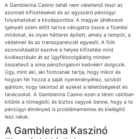
A Gamblerina Casino tehát nem véletlenül teszi az
azonnali kifizetéseket és az egyszerű pénzügyi
folyamatokat a középpontba. A magyar játékosok
igényeit szem előtt tartva válogatta össze a fizetési
módokat, és olyan hátteret épített, amely a tempót, a
védelmet és az transzparenciát egyesíti. A fiók
azonosításától kezdve a helyes kifizetési mód
kiválasztásán át az ügyfélszolgálatig minden
összetevő a sima pénzforgalom kedvéért dolgozik.
Úgy, mint aki, aki fontosnak tartja, hogy mikor és
hogyan fér hozzá a saját nyereményéhez, szívből
ajánlom, hogy tekintsd át ezeket a lehetőségeket és
tanácsokat. A Gamblerina Casino ezen a téren valóban
kitűnik a tömegből, és biztos vagyok benne, hogy a te
pénzügyi élményed is problémamentes és kielégítő
lesz náluk.
A Gamblerina Kaszinó