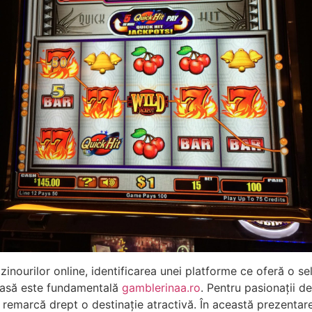
zinourilor online, identificarea unei platforme ce oferă o se
noasă este fundamentală
gamblerinaa.ro
. Pentru pasionații d
remarcă drept o destinație atractivă. În această prezentare