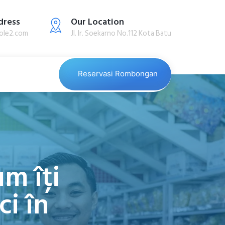
dress
Our Location
ole2.com
Jl. Ir. Soekarno No.112 Kota Batu
Reservasi Rombongan
m îți
ci în