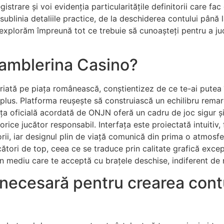
istrare și voi evidenția particularitățile definitorii care fa
 sublinia detaliile practice, de la deschiderea contului până
 explorăm împreună tot ce trebuie să cunoașteți pentru a juc
amblerina Casino?
variată pe piața românească, conștientizez de ce te-ai putea
lus. Platforma reușește să construiască un echilibru remarc
ența oficială acordată de ONJN oferă un cadru de joc sigur ș
orice jucător responsabil. Interfața este proiectată intuitiv,
orii, iar designul plin de viață comunică din prima o atmosf
ători de top, ceea ce se traduce prin calitate grafică excep
n mediu care te acceptă cu brațele deschise, indiferent de 
necesară pentru crearea contu