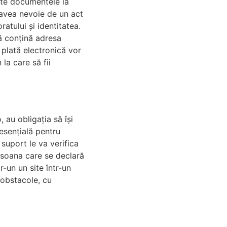
oate documentele la
 avea nevoie de un act
ratului și identitatea.
să conțină adresa
e plată electronică vor
la care să fii
 au obligația să își
 esențială pentru
 suport le va verifica
ersoana care se declară
r-un un site într-un
 obstacole, cu