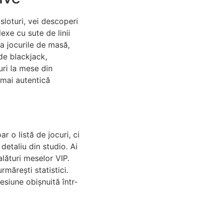
sloturi, vei descoperi
exe cu sute de linii
la jocurile de masă,
de blackjack,
uri la mese din
 mai autentică
 o listă de jocuri, ci
detaliu din studio. Ai
alături meselor VIP.
urmărești statistici.
esiune obișnuită într-