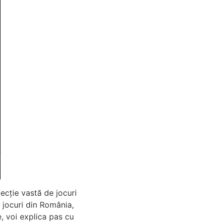
lecție vastă de jocuri
e jocuri din România,
, voi explica pas cu