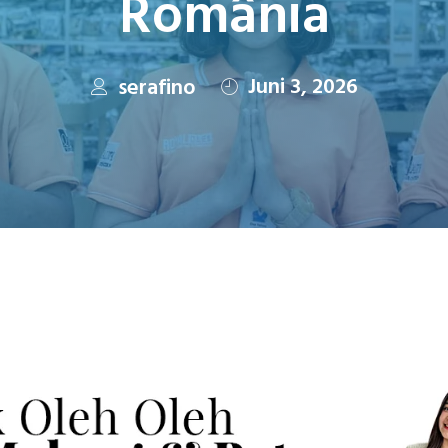
România
Juni 3, 2026
serafino