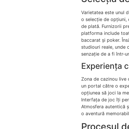
Varietatea este unul d
o selecție de opțiuni,
de plată. Furnizorii pr
platforma include toa
baccarat și poker. Însă
studiouri reale, unde 
senzație de a fi într-u
Experiența c
Zona de cazinou live c
un portal către o expe
opțiunea să joci la me
Interfața de joc îți per
Atmosfera autentică și
o aventură memorabil
Procesul det