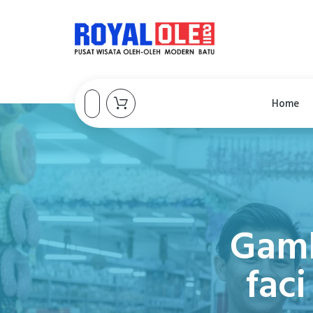
Home
Gamb
faci