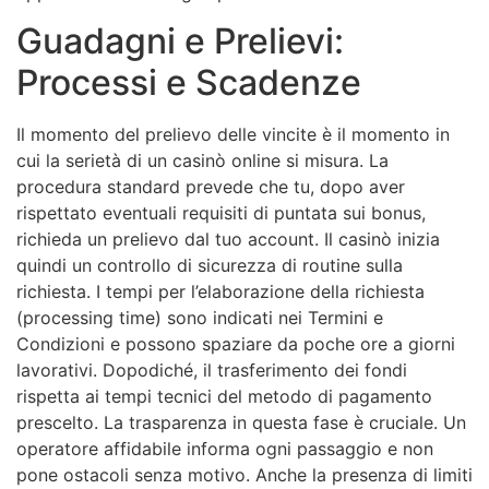
Guadagni e Prelievi:
Processi e Scadenze
Il momento del prelievo delle vincite è il momento in
cui la serietà di un casinò online si misura. La
procedura standard prevede che tu, dopo aver
rispettato eventuali requisiti di puntata sui bonus,
richieda un prelievo dal tuo account. Il casinò inizia
quindi un controllo di sicurezza di routine sulla
richiesta. I tempi per l’elaborazione della richiesta
(processing time) sono indicati nei Termini e
Condizioni e possono spaziare da poche ore a giorni
lavorativi. Dopodiché, il trasferimento dei fondi
rispetta ai tempi tecnici del metodo di pagamento
prescelto. La trasparenza in questa fase è cruciale. Un
operatore affidabile informa ogni passaggio e non
pone ostacoli senza motivo. Anche la presenza di limiti