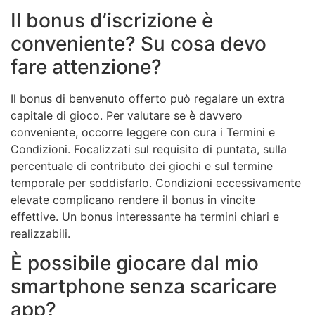
Il bonus d’iscrizione è
conveniente? Su cosa devo
fare attenzione?
Il bonus di benvenuto offerto può regalare un extra
capitale di gioco. Per valutare se è davvero
conveniente, occorre leggere con cura i Termini e
Condizioni. Focalizzati sul requisito di puntata, sulla
percentuale di contributo dei giochi e sul termine
temporale per soddisfarlo. Condizioni eccessivamente
elevate complicano rendere il bonus in vincite
effettive. Un bonus interessante ha termini chiari e
realizzabili.
È possibile giocare dal mio
smartphone senza scaricare
app?