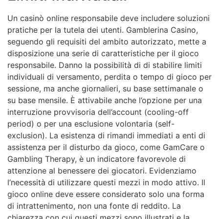
Un casinò online responsabile deve includere soluzioni
pratiche per la tutela dei utenti. Gamblerina Casino,
seguendo gli requisiti del ambito autorizzato, mette a
disposizione una serie di caratteristiche per il gioco
responsabile. Danno la possibilità di di stabilire limiti
individuali di versamento, perdita o tempo di gioco per
sessione, ma anche giornalieri, su base settimanale o
su base mensile. È attivabile anche l’opzione per una
interruzione provvisoria dell’account (cooling-off
period) o per una esclusione volontaria (self-
exclusion). La esistenza di rimandi immediati a enti di
assistenza per il disturbo da gioco, come GamCare o
Gambling Therapy, è un indicatore favorevole di
attenzione al benessere dei giocatori. Evidenziamo
l’necessità di utilizzare questi mezzi in modo attivo. Il
gioco online deve essere considerato solo una forma
di intrattenimento, non una fonte di reddito. La
chiarezza con cui questi mezzi sono illustrati e la