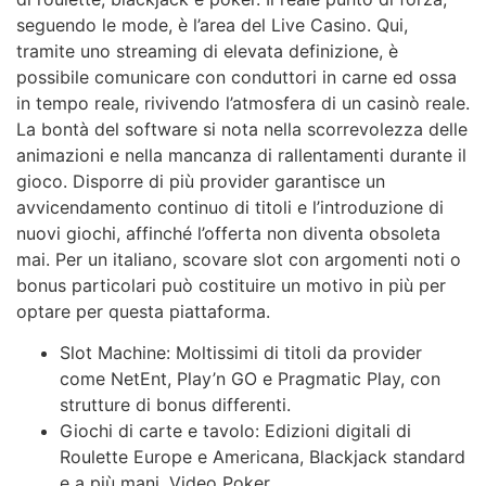
seguendo le mode, è l’area del Live Casino. Qui,
tramite uno streaming di elevata definizione, è
possibile comunicare con conduttori in carne ed ossa
in tempo reale, rivivendo l’atmosfera di un casinò reale.
La bontà del software si nota nella scorrevolezza delle
animazioni e nella mancanza di rallentamenti durante il
gioco. Disporre di più provider garantisce un
avvicendamento continuo di titoli e l’introduzione di
nuovi giochi, affinché l’offerta non diventa obsoleta
mai. Per un italiano, scovare slot con argomenti noti o
bonus particolari può costituire un motivo in più per
optare per questa piattaforma.
Slot Machine: Moltissimi di titoli da provider
come NetEnt, Play’n GO e Pragmatic Play, con
strutture di bonus differenti.
Giochi di carte e tavolo: Edizioni digitali di
Roulette Europe e Americana, Blackjack standard
e a più mani, Video Poker.