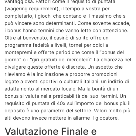
vantaggiosa. Fattori come il requisito di puntata
(wagering requirement), il tempo a vostra per
completarlo, i giochi che contano e il massimo che si
può vincere sono determinanti. Come sovente accade,
i bonus hanno termini che vanno lette con attenzione.
Oltre al benvenuto, il casinò di solito offre un
programma fedeltà a livelli, tornei periodici a
montepremi e offerte periodiche come il “bonus del
giorno” o i “giri gratuiti del mercoledì”. La chiarezza nel
divulgare queste offerte è discreta. Un aspetto che
rileviamo è la inclinazione a proporre promozioni
legate a eventi sportivi o culturali italiani, un indizio di
adattamento al mercato locale. Ma la bontà di un
bonus si valuta nella praticabilità dei suoi termini. Un
requisito di puntata di 40x sull’importo del bonus più il
deposito è uno parametro del settore. Valori molto più
alti devono invece mettere in allarme il giocatore.
Valutazione Finale e