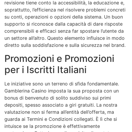
revisione tiene conto la accessibilità, la educazione e,
soprattutto, l’efficienza nel risolvere problemi concreti
su conti, operazioni o opzioni della sistema. Un buon
supporto si riconosce dalla capacità di dare risposte
comprensibili e efficaci senza far spostare l’utente da
un settore all’altro. Questo elemento influisce in modo
diretto sulla soddisfazione e sulla sicurezza nel brand.
Promozioni e Promozioni
per i Iscritti Italiani
Le iniziative sono un terreno di sfida fondamentale.
Gamblerina Casino imposta la sua proposta con un
bonus di benvenuto di solito suddiviso sui primi
depositi, spesso associato a giri gratuiti. La nostra
valutazione non si ferma all’entità dell’offerta, ma
guarda ai Termini e Condizioni collegati. È lì che si
intuisce se la promozione è effettivamente