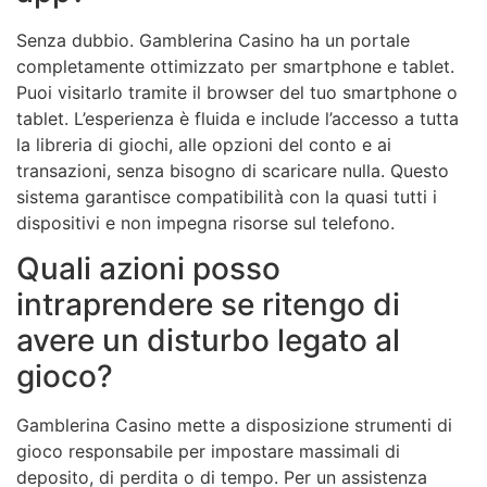
Senza dubbio. Gamblerina Casino ha un portale
completamente ottimizzato per smartphone e tablet.
Puoi visitarlo tramite il browser del tuo smartphone o
tablet. L’esperienza è fluida e include l’accesso a tutta
la libreria di giochi, alle opzioni del conto e ai
transazioni, senza bisogno di scaricare nulla. Questo
sistema garantisce compatibilità con la quasi tutti i
dispositivi e non impegna risorse sul telefono.
Quali azioni posso
intraprendere se ritengo di
avere un disturbo legato al
gioco?
Gamblerina Casino mette a disposizione strumenti di
gioco responsabile per impostare massimali di
deposito, di perdita o di tempo. Per un assistenza