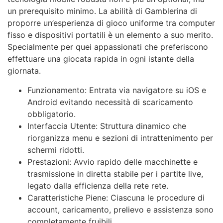
un prerequisito minimo. La abilità di Gamblerina di
proporre un’esperienza di gioco uniforme tra computer
fisso e dispositivi portatili è un elemento a suo merito.
Specialmente per quei appassionati che preferiscono
effettuare una giocata rapida in ogni istante della
giornata.
Funzionamento: Entrata via navigatore su iOS e
Android evitando necessità di scaricamento
obbligatorio.
Interfaccia Utente: Struttura dinamico che
riorganizza menu e sezioni di intrattenimento per
schermi ridotti.
Prestazioni: Avvio rapido delle macchinette e
trasmissione in diretta stabile per i partite live,
legato dalla efficienza della rete rete.
Caratteristiche Piene: Ciascuna le procedure di
account, caricamento, prelievo e assistenza sono
completamente fruibili.