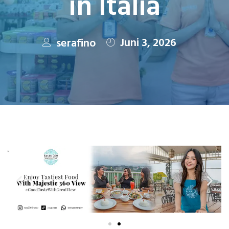
in Italia
Juni 3, 2026
serafino