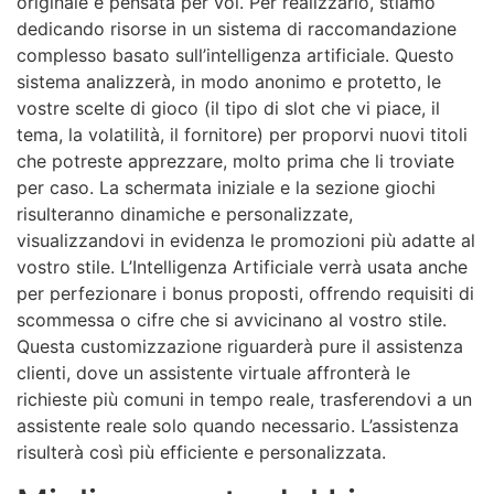
originale e pensata per voi. Per realizzarlo, stiamo
dedicando risorse in un sistema di raccomandazione
complesso basato sull’intelligenza artificiale. Questo
sistema analizzerà, in modo anonimo e protetto, le
vostre scelte di gioco (il tipo di slot che vi piace, il
tema, la volatilità, il fornitore) per proporvi nuovi titoli
che potreste apprezzare, molto prima che li troviate
per caso. La schermata iniziale e la sezione giochi
risulteranno dinamiche e personalizzate,
visualizzandovi in evidenza le promozioni più adatte al
vostro stile. L’Intelligenza Artificiale verrà usata anche
per perfezionare i bonus proposti, offrendo requisiti di
scommessa o cifre che si avvicinano al vostro stile.
Questa customizzazione riguarderà pure il assistenza
clienti, dove un assistente virtuale affronterà le
richieste più comuni in tempo reale, trasferendovi a un
assistente reale solo quando necessario. L’assistenza
risulterà così più efficiente e personalizzata.