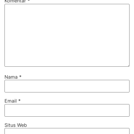
Komentar
*
Nama
*
Email
*
Situs Web