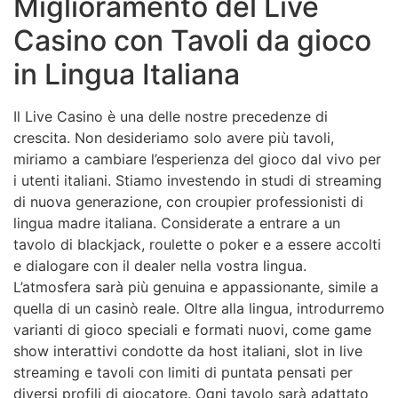
Miglioramento del Live
Casino con Tavoli da gioco
in Lingua Italiana
Il Live Casino è una delle nostre precedenze di
crescita. Non desideriamo solo avere più tavoli,
miriamo a cambiare l’esperienza del gioco dal vivo per
i utenti italiani. Stiamo investendo in studi di streaming
di nuova generazione, con croupier professionisti di
lingua madre italiana. Considerate a entrare a un
tavolo di blackjack, roulette o poker e a essere accolti
e dialogare con il dealer nella vostra lingua.
L’atmosfera sarà più genuina e appassionante, simile a
quella di un casinò reale. Oltre alla lingua, introdurremo
varianti di gioco speciali e formati nuovi, come game
show interattivi condotte da host italiani, slot in live
streaming e tavoli con limiti di puntata pensati per
diversi profili di giocatore. Ogni tavolo sarà adattato