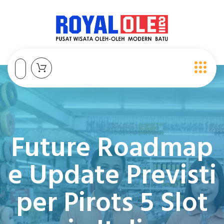
Future Roadmap
e Update Previsti
per Pirots 5 Slot