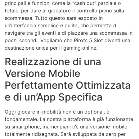
principali e funzioni come la “cash out” parziale o
totale, per dare al giocatore il controllo pieno sulla
scommessa. Tutto questo sarà esposto in
un’interfaccia semplice e pulita, che permetta di
navigare tra gli eventi e di piazzare una scommessa in
pochi secondi. Vogliamo che Pirots 5 Slot diventi una
destinazione unica per il gaming online.
Realizzazione di una
Versione Mobile
Perfettamente Ottimizzata
e di un’App Specifica
Oggi giocare in mobilità non è un optional, è
fondamentale. La nostra piattaforma è già funzionante
su smartphone, ma nei piani c’è una versione mobile
totalmente ridisegnata. Sarà sviluppata da zero per