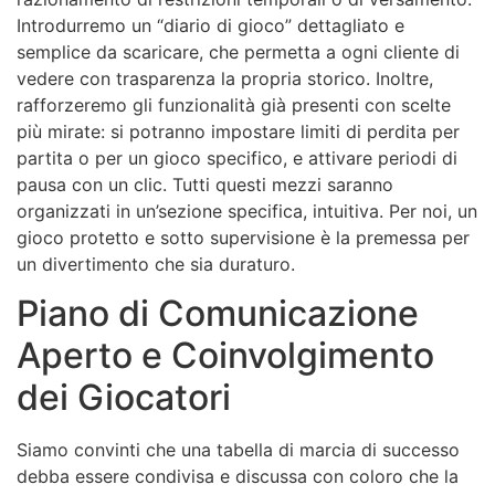
Introdurremo un “diario di gioco” dettagliato e
semplice da scaricare, che permetta a ogni cliente di
vedere con trasparenza la propria storico. Inoltre,
rafforzeremo gli funzionalità già presenti con scelte
più mirate: si potranno impostare limiti di perdita per
partita o per un gioco specifico, e attivare periodi di
pausa con un clic. Tutti questi mezzi saranno
organizzati in un’sezione specifica, intuitiva. Per noi, un
gioco protetto e sotto supervisione è la premessa per
un divertimento che sia duraturo.
Piano di Comunicazione
Aperto e Coinvolgimento
dei Giocatori
Siamo convinti che una tabella di marcia di successo
debba essere condivisa e discussa con coloro che la