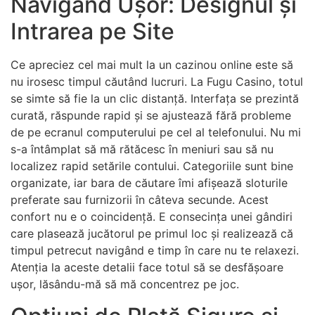
Navigând Ușor: Designul și
Intrarea pe Site
Ce apreciez cel mai mult la un cazinou online este să
nu irosesc timpul căutând lucruri. La Fugu Casino, totul
se simte să fie la un clic distanță. Interfața se prezintă
curată, răspunde rapid și se ajustează fără probleme
de pe ecranul computerului pe cel al telefonului. Nu mi
s-a întâmplat să mă rătăcesc în meniuri sau să nu
localizez rapid setările contului. Categoriile sunt bine
organizate, iar bara de căutare îmi afișează sloturile
preferate sau furnizorii în câteva secunde. Acest
confort nu e o coincidență. E consecința unei gândiri
care plasează jucătorul pe primul loc și realizează că
timpul petrecut navigând e timp în care nu te relaxezi.
Atenția la aceste detalii face totul să se desfășoare
ușor, lăsându-mă să mă concentrez pe joc.