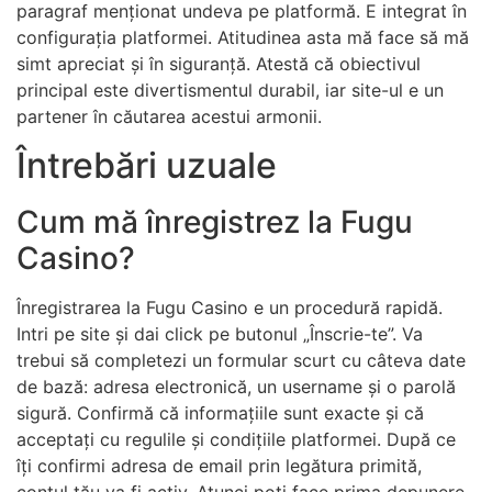
paragraf menționat undeva pe platformă. E integrat în
configurația platformei. Atitudinea asta mă face să mă
simt apreciat și în siguranță. Atestă că obiectivul
principal este divertismentul durabil, iar site-ul e un
partener în căutarea acestui armonii.
Întrebări uzuale
Cum mă înregistrez la Fugu
Casino?
Înregistrarea la Fugu Casino e un procedură rapidă.
Intri pe site și dai click pe butonul „Înscrie-te”. Va
trebui să completezi un formular scurt cu câteva date
de bază: adresa electronică, un username și o parolă
sigură. Confirmă că informațiile sunt exacte și că
acceptați cu regulile și condițiile platformei. După ce
îți confirmi adresa de email prin legătura primită,