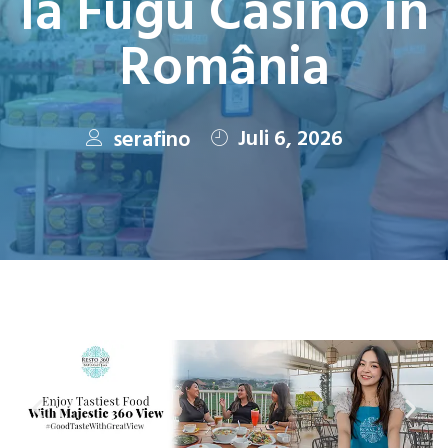
la Fugu Casino în
România
Juli 6, 2026
serafino