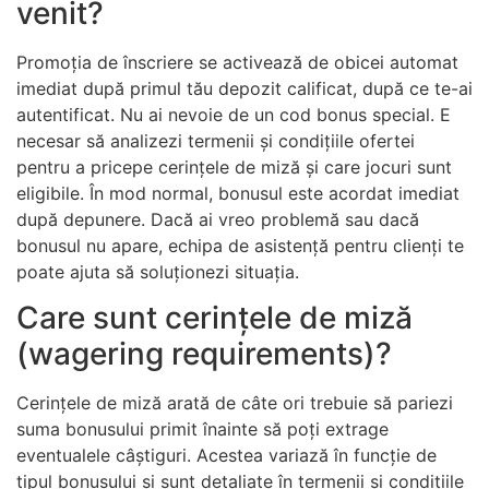
venit?
Promoția de înscriere se activează de obicei automat
imediat după primul tău depozit calificat, după ce te-ai
autentificat. Nu ai nevoie de un cod bonus special. E
necesar să analizezi termenii și condițiile ofertei
pentru a pricepe cerințele de miză și care jocuri sunt
eligibile. În mod normal, bonusul este acordat imediat
după depunere. Dacă ai vreo problemă sau dacă
bonusul nu apare, echipa de asistență pentru clienți te
poate ajuta să soluționezi situația.
Care sunt cerințele de miză
(wagering requirements)?
Cerințele de miză arată de câte ori trebuie să pariezi
suma bonusului primit înainte să poți extrage
eventualele câștiguri. Acestea variază în funcție de
tipul bonusului și sunt detaliate în termenii și condițiile