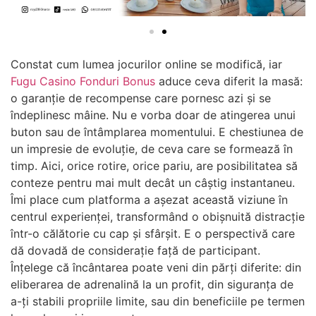
Constat cum lumea jocurilor online se modifică, iar
Fugu Casino Fonduri Bonus
aduce ceva diferit la masă:
o garanție de recompense care pornesc azi și se
îndeplinesc mâine. Nu e vorba doar de atingerea unui
buton sau de întâmplarea momentului. E chestiunea de
un impresie de evoluție, de ceva care se formează în
timp. Aici, orice rotire, orice pariu, are posibilitatea să
conteze pentru mai mult decât un câștig instantaneu.
Îmi place cum platforma a așezat această viziune în
centrul experienței, transformând o obișnuită distracție
într-o călătorie cu cap și sfârșit. E o perspectivă care
dă dovadă de considerație față de participant.
Înțelege că încântarea poate veni din părți diferite: din
eliberarea de adrenalină la un profit, din siguranța de
a-ți stabili propriile limite, sau din beneficiile pe termen