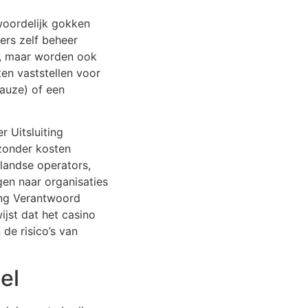
woordelijk gokken
ers zelf beheer
t, maar worden ook
en vaststellen voor
auze) of een
 Uitsluiting
 zonder kosten
landse operators,
gen naar organisaties
ing Verantwoord
jst dat het casino
 de risico’s van
el