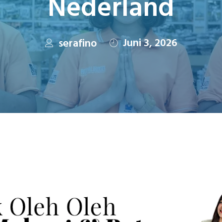
Nederland
Juni 3, 2026
serafino