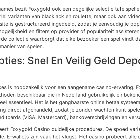
 games bezit Foxygold ook een degelijke selectie tafelspell
erlei varianten van blackjack en roulette, maar ook aan vid
ite is gestructureerd ingedeeld, zodat je eenvoudig je popu
gelijkheid en filters op provider of populariteit assistere
de collectie waarborgt dat elke bezoeker een spel vindt dat
anier van spelen.
pties: Snel En Veilig Geld De
ces is noodzakelijk voor een aangename casino-ervaring. F
oden beschikbaar die in Nederland gebruikelijk en bekend 
eel essentieel. Het is het gangbaarste online betaalsysteem
rting direct afgehandeld, zodat je zonder wachten kunt spel
editcards (VISA, Mastercard), bankoverschrijvingen en versc
eert Foxygold Casino duidelijke procedures. De spoed vari
. E-wallets zijn vaak het vlugst. Het casino probeert alle 