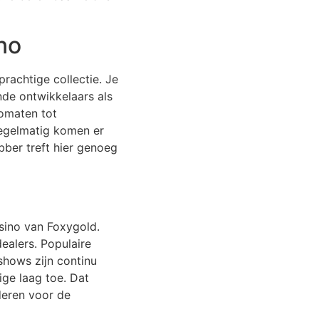
no
rachtige collectie. Je
nde ontwikkelaars als
tomaten tot
Regelmatig komen er
bber treft hier genoeg
asino van Foxygold.
ealers. Populaire
shows zijn continu
ige laag toe. Dat
deren voor de