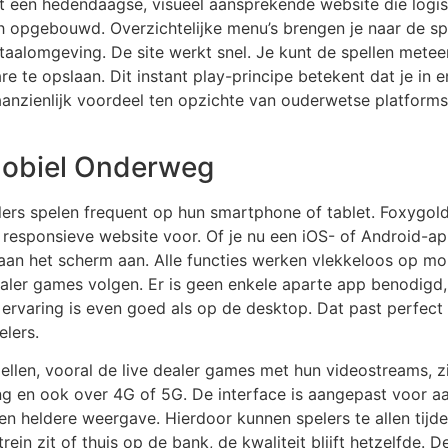
t een hedendaagse, visueel aansprekende website die logis
ch opgebouwd. Overzichtelijke menu’s brengen je naar de sp
aalomgeving. De site werkt snel. Je kunt de spellen metee
re te opslaan. Dit instant play-principe betekent dat je in
aanzienlijk voordeel ten opzichte van ouderwetse platform
obiel Onderweg
ers spelen frequent op hun smartphone of tablet. Foxygol
g responsieve website voor. Of je nu een iOS- of Android-ap
aan het scherm aan. Alle functies werken vlekkeloos op mob
dealer games volgen. Er is geen enkele aparte app benodigd
ervaring is even goed als op de desktop. Dat past perfect
elers.
ellen, vooral de live dealer games met hun videostreams, z
ing en ook over 4G of 5G. De interface is aangepast voor a
n heldere weergave. Hierdoor kunnen spelers te allen tijde 
trein zit of thuis op de bank, de kwaliteit blijft hetzelfde. 