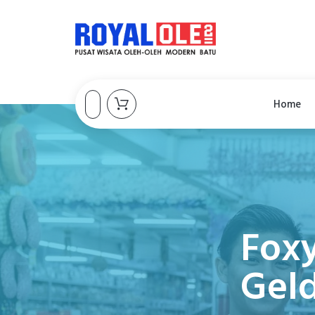
Home
Foxy
Geld