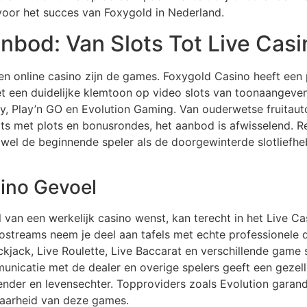
voor het succes van Foxygold in Nederland.
nbod: Van Slots Tot Live Casi
n online casino zijn de games. Foxygold Casino heeft een p
 met een duidelijke klemtoon op video slots van toonaangeve
y, Play’n GO en Evolution Gaming. Van ouderwetse fruitau
ots met plots en bonusrondes, het aanbod is afwisselend. 
Zowel de beginnende speler als de doorgewinterde slotliefhe
sino Gevoel
 van een werkelijk casino wenst, kan terecht in het Live C
ostreams neem je deel aan tafels met echte professionele d
ackjack, Live Roulette, Live Baccarat en verschillende game 
nicatie met de dealer en overige spelers geeft een gezell
ender en levensechter. Topproviders zoals Evolution garan
baarheid van deze games.