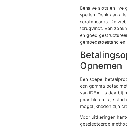
Behalve slots en live
spellen. Denk aan all
scratchcards. De webs
terugvindt. Een zoekmo
en goed gestructureer
gemoedstoestand en m
Betalingso
Opnemen
Een soepel betaalpro
een gamma betaalmeth
van iDEAL is daarbij h
paar tikken is je sto
mogelijkheden zijn cr
Voor uitkeringen hant
geselecteerde methode