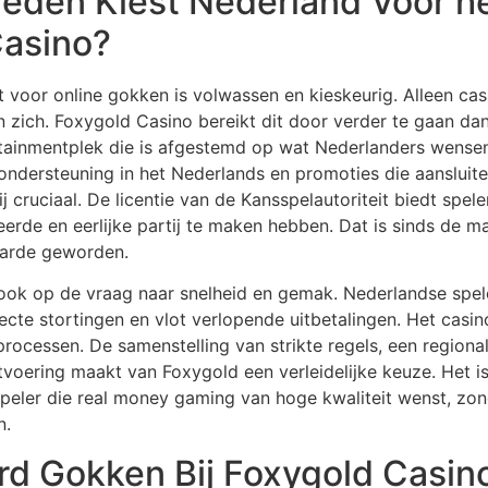
eden Kiest Nederland Voor h
Casino?
voor online gokken is volwassen en kieskeurig. Alleen cas
 zich. Foxygold Casino bereikt dit door verder te gaan dan 
rtainmentplek die is afgestemd op wat Nederlanders wense
ndersteuning in het Nederlands en promoties die aansluite
j cruciaal. De licentie van de Kansspelautoriteit biedt spel
eerde en eerlijke partij te maken hebben. Dat is sinds de m
arde geworden.
 ook op de vraag naar snelheid en gemak. Nederlandse spel
irecte stortingen en vlot verlopende uitbetalingen. Het casin
rocessen. De samenstelling van strikte regels, een region
tvoering maakt van Foxygold een verleidelijke keuze. Het 
speler die real money gaming van hoge kwaliteit wenst, zo
n.
d Gokken Bij Foxygold Casin