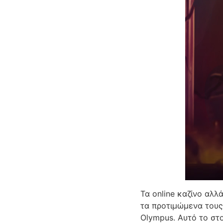
Τα online καζίνο αλλ
τα προτιμώμενα τους 
Olympus. Αυτό το στο