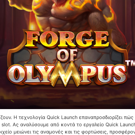
άζουν. Η τεχνολογία Quick Launch επαναπροσδιορίζει πώς
slot. Ας αναλύσουμε από κοντά το εργαλείο Quick Launch
ιχείο μειώνει τις αναμονές και τις φορτώσεις, προσφέρο