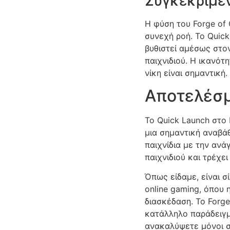
Συγκεκριμέν
Η φύση του Forge of 
συνεχή ροή. Το Quick
βυθιστεί αμέσως στο
παιχνιδιού. Η ικανότ
νίκη είναι σημαντική
Αποτελέσμ
Το Quick Launch στο 
μια σημαντική αναβάθ
παιχνίδια με την ανά
παιχνιδιού και τρέχε
Όπως είδαμε, είναι σ
online gaming, όπου 
διασκέδαση. Το Forge
κατάλληλο παράδειγμ
ανακαλύψετε μόνοι σα