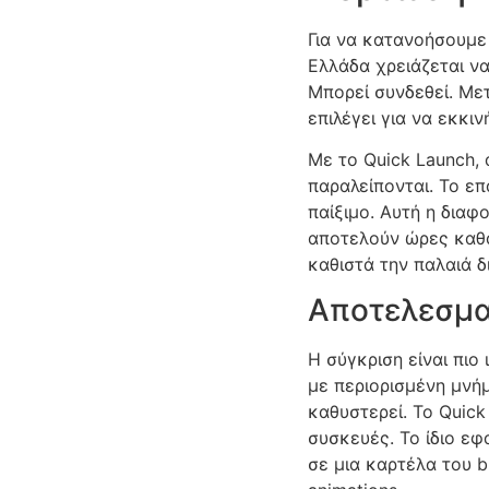
Για να κατανοήσουμε
Ελλάδα χρειάζεται να
Μπορεί συνδεθεί. Μετ
επιλέγει για να εκκιν
Με το Quick Launch, 
παραλείπονται. Το επ
παίξιμο. Αυτή η διαφ
αποτελούν ώρες καθαρ
καθιστά την παλαιά δ
Αποτελεσμα
Η σύγκριση είναι πιο
με περιορισμένη μνή
καθυστερεί. Το Quick
συσκευές. Το ίδιο εφ
σε μια καρτέλα του 