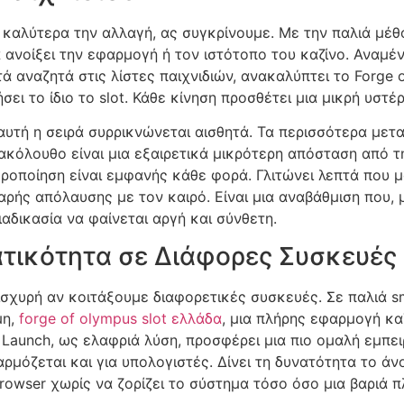
 καλύτερα την αλλαγή, ας συγκρίνουμε. Με την παλιά μέθ
 ανοίξει την εφαρμογή ή τον ιστότοπο του καζίνο. Αναμέ
ά αναζητά στις λίστες παιχνιδιών, ανακαλύπτει το Forge 
ήσει το ίδιο το slot. Κάθε κίνηση προσθέτει μια μικρή υστέ
αυτή η σειρά συρρικνώνεται αισθητά. Τα περισσότερα μετ
ακόλουθο είναι μια εξαιρετικά μικρότερη απόσταση από τη
οροποίηση είναι εμφανής κάθε φορά. Γλιτώνει λεπτά που μ
ής απόλαυσης με τον καιρό. Είναι μια αναβάθμιση που, μ
ιαδικασία να φαίνεται αργή και σύνθετη.
τικότητα σε Διάφορες Συσκευές
 ισχυρή αν κοιτάξουμε διαφορετικές συσκευές. Σε παλιά s
μη,
forge of olympus slot ελλάδα
, μια πλήρης εφαρμογή κα
 Launch, ως ελαφριά λύση, προσφέρει μια πιο ομαλή εμπει
αρμόζεται και για υπολογιστές. Δίνει τη δυνατότητα το άν
browser χωρίς να ζορίζει το σύστημα τόσο όσο μια βαριά