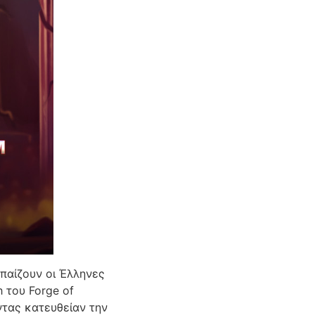
 παίζουν οι Έλληνες
 του Forge of
ντας κατευθείαν την