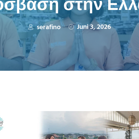
όσβαση στην Ελλ
Juni 3, 2026
serafino