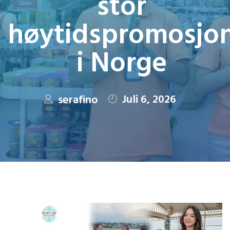
stor
høytidspromosjo
i Norge
Juli 6, 2026
serafino