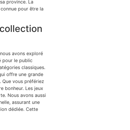
 sa province. La
 connue pour être la
collection
, nous avons exploré
é pour le public
atégories classiques.
qui offre une grande
. Que vous préfériez
re bonheur. Les jeux
erte. Nous avons aussi
nelle, assurant une
tion dédiée. Cette