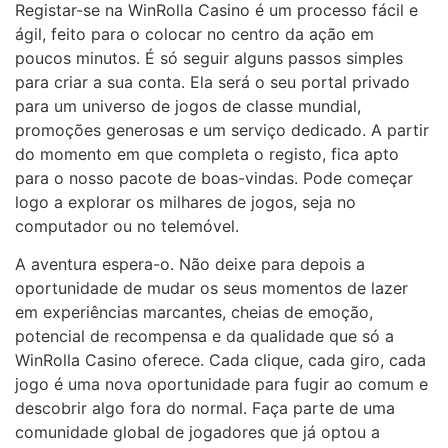
Registar-se na WinRolla Casino é um processo fácil e
ágil, feito para o colocar no centro da ação em
poucos minutos. É só seguir alguns passos simples
para criar a sua conta. Ela será o seu portal privado
para um universo de jogos de classe mundial,
promoções generosas e um serviço dedicado. A partir
do momento em que completa o registo, fica apto
para o nosso pacote de boas-vindas. Pode começar
logo a explorar os milhares de jogos, seja no
computador ou no telemóvel.
A aventura espera-o. Não deixe para depois a
oportunidade de mudar os seus momentos de lazer
em experiências marcantes, cheias de emoção,
potencial de recompensa e da qualidade que só a
WinRolla Casino oferece. Cada clique, cada giro, cada
jogo é uma nova oportunidade para fugir ao comum e
descobrir algo fora do normal. Faça parte de uma
comunidade global de jogadores que já optou a