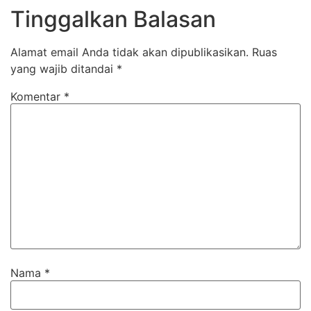
Tinggalkan Balasan
Alamat email Anda tidak akan dipublikasikan.
Ruas
yang wajib ditandai
*
Komentar
*
Nama
*