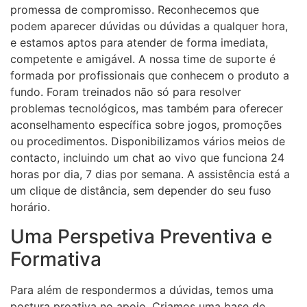
promessa de compromisso. Reconhecemos que
podem aparecer dúvidas ou dúvidas a qualquer hora,
e estamos aptos para atender de forma imediata,
competente e amigável. A nossa time de suporte é
formada por profissionais que conhecem o produto a
fundo. Foram treinados não só para resolver
problemas tecnológicos, mas também para oferecer
aconselhamento específica sobre jogos, promoções
ou procedimentos. Disponibilizamos vários meios de
contacto, incluindo um chat ao vivo que funciona 24
horas por dia, 7 dias por semana. A assistência está a
um clique de distância, sem depender do seu fuso
horário.
Uma Perspetiva Preventiva e
Formativa
Para além de respondermos a dúvidas, temos uma
postura proativa no apoio. Criamos uma base de