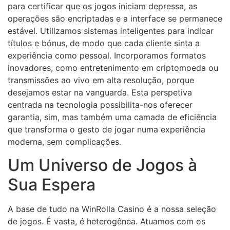
para certificar que os jogos iniciam depressa, as
operações são encriptadas e a interface se permanece
estável. Utilizamos sistemas inteligentes para indicar
títulos e bónus, de modo que cada cliente sinta a
experiência como pessoal. Incorporamos formatos
inovadores, como entretenimento em criptomoeda ou
transmissões ao vivo em alta resolução, porque
desejamos estar na vanguarda. Esta perspetiva
centrada na tecnologia possibilita-nos oferecer
garantia, sim, mas também uma camada de eficiência
que transforma o gesto de jogar numa experiência
moderna, sem complicações.
Um Universo de Jogos à
Sua Espera
A base de tudo na WinRolla Casino é a nossa seleção
de jogos. É vasta, é heterogênea. Atuamos com os