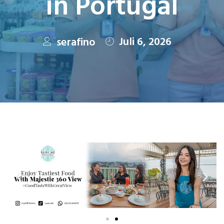
in Portugal
Juli 6, 2026
serafino