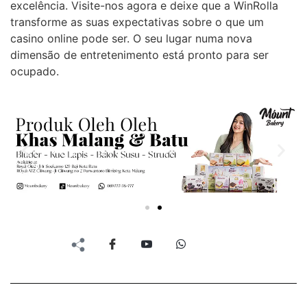
excelência. Visite-nos agora e deixe que a WinRolla
transforme as suas expectativas sobre o que um
casino online pode ser. O seu lugar numa nova
dimensão de entretenimento está pronto para ser
ocupado.