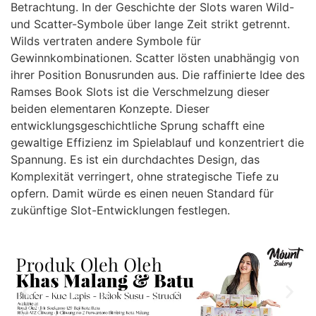
Betrachtung. In der Geschichte der Slots waren Wild-
und Scatter-Symbole über lange Zeit strikt getrennt.
Wilds vertraten andere Symbole für
Gewinnkombinationen. Scatter lösten unabhängig von
ihrer Position Bonusrunden aus. Die raffinierte Idee des
Ramses Book Slots ist die Verschmelzung dieser
beiden elementaren Konzepte. Dieser
entwicklungsgeschichtliche Sprung schafft eine
gewaltige Effizienz im Spielablauf und konzentriert die
Spannung. Es ist ein durchdachtes Design, das
Komplexität verringert, ohne strategische Tiefe zu
opfern. Damit würde es einen neuen Standard für
zukünftige Slot-Entwicklungen festlegen.