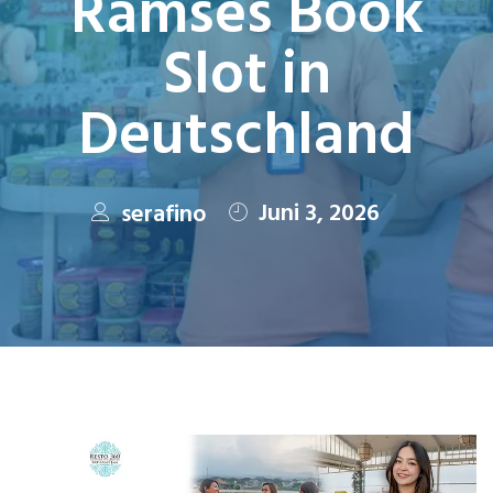
Ramses Book
Slot in
Deutschland
Juni 3, 2026
serafino