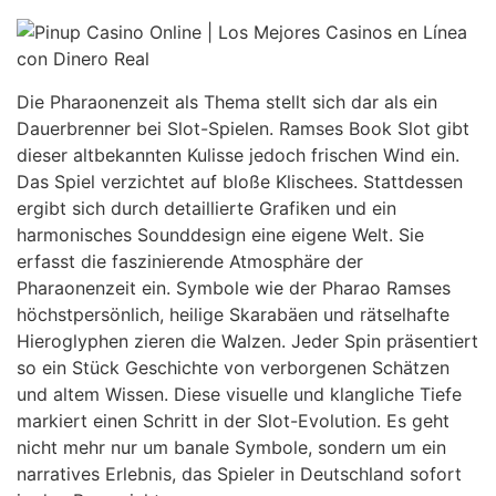
Die Pharaonenzeit als Thema stellt sich dar als ein
Dauerbrenner bei Slot-Spielen. Ramses Book Slot gibt
dieser altbekannten Kulisse jedoch frischen Wind ein.
Das Spiel verzichtet auf bloße Klischees. Stattdessen
ergibt sich durch detaillierte Grafiken und ein
harmonisches Sounddesign eine eigene Welt. Sie
erfasst die faszinierende Atmosphäre der
Pharaonenzeit ein. Symbole wie der Pharao Ramses
höchstpersönlich, heilige Skarabäen und rätselhafte
Hieroglyphen zieren die Walzen. Jeder Spin präsentiert
so ein Stück Geschichte von verborgenen Schätzen
und altem Wissen. Diese visuelle und klangliche Tiefe
markiert einen Schritt in der Slot-Evolution. Es geht
nicht mehr nur um banale Symbole, sondern um ein
narratives Erlebnis, das Spieler in Deutschland sofort