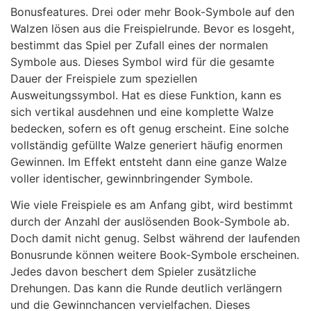
Bonusfeatures. Drei oder mehr Book-Symbole auf den
Walzen lösen aus die Freispielrunde. Bevor es losgeht,
bestimmt das Spiel per Zufall eines der normalen
Symbole aus. Dieses Symbol wird für die gesamte
Dauer der Freispiele zum speziellen
Ausweitungssymbol. Hat es diese Funktion, kann es
sich vertikal ausdehnen und eine komplette Walze
bedecken, sofern es oft genug erscheint. Eine solche
vollständig gefüllte Walze generiert häufig enormen
Gewinnen. Im Effekt entsteht dann eine ganze Walze
voller identischer, gewinnbringender Symbole.
Wie viele Freispiele es am Anfang gibt, wird bestimmt
durch der Anzahl der auslösenden Book-Symbole ab.
Doch damit nicht genug. Selbst während der laufenden
Bonusrunde können weitere Book-Symbole erscheinen.
Jedes davon beschert dem Spieler zusätzliche
Drehungen. Das kann die Runde deutlich verlängern
und die Gewinnchancen vervielfachen. Dieses