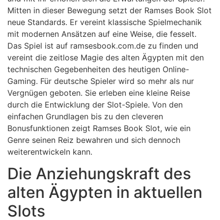
Mitten in dieser Bewegung setzt der Ramses Book Slot
neue Standards. Er vereint klassische Spielmechanik
mit modernen Ansätzen auf eine Weise, die fesselt.
Das Spiel ist auf ramsesbook.com.de zu finden und
vereint die zeitlose Magie des alten Ägypten mit den
technischen Gegebenheiten des heutigen Online-
Gaming. Für deutsche Spieler wird so mehr als nur
Vergnügen geboten. Sie erleben eine kleine Reise
durch die Entwicklung der Slot-Spiele. Von den
einfachen Grundlagen bis zu den cleveren
Bonusfunktionen zeigt Ramses Book Slot, wie ein
Genre seinen Reiz bewahren und sich dennoch
weiterentwickeln kann.
Die Anziehungskraft des
alten Ägypten in aktuellen
Slots