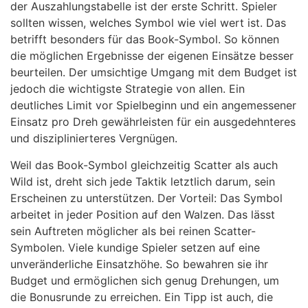
der Auszahlungstabelle ist der erste Schritt. Spieler
sollten wissen, welches Symbol wie viel wert ist. Das
betrifft besonders für das Book-Symbol. So können
die möglichen Ergebnisse der eigenen Einsätze besser
beurteilen. Der umsichtige Umgang mit dem Budget ist
jedoch die wichtigste Strategie von allen. Ein
deutliches Limit vor Spielbeginn und ein angemessener
Einsatz pro Dreh gewährleisten für ein ausgedehnteres
und disziplinierteres Vergnügen.
Weil das Book-Symbol gleichzeitig Scatter als auch
Wild ist, dreht sich jede Taktik letztlich darum, sein
Erscheinen zu unterstützen. Der Vorteil: Das Symbol
arbeitet in jeder Position auf den Walzen. Das lässt
sein Auftreten möglicher als bei reinen Scatter-
Symbolen. Viele kundige Spieler setzen auf eine
unveränderliche Einsatzhöhe. So bewahren sie ihr
Budget und ermöglichen sich genug Drehungen, um
die Bonusrunde zu erreichen. Ein Tipp ist auch, die