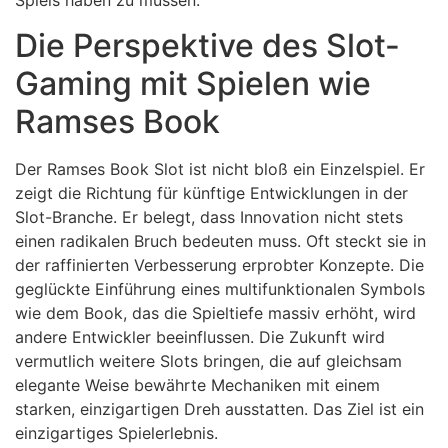
Spiels haben zu müssen.
Die Perspektive des Slot-
Gaming mit Spielen wie
Ramses Book
Der Ramses Book Slot ist nicht bloß ein Einzelspiel. Er
zeigt die Richtung für künftige Entwicklungen in der
Slot-Branche. Er belegt, dass Innovation nicht stets
einen radikalen Bruch bedeuten muss. Oft steckt sie in
der raffinierten Verbesserung erprobter Konzepte. Die
geglückte Einführung eines multifunktionalen Symbols
wie dem Book, das die Spieltiefe massiv erhöht, wird
andere Entwickler beeinflussen. Die Zukunft wird
vermutlich weitere Slots bringen, die auf gleichsam
elegante Weise bewährte Mechaniken mit einem
starken, einzigartigen Dreh ausstatten. Das Ziel ist ein
einzigartiges Spielerlebnis.