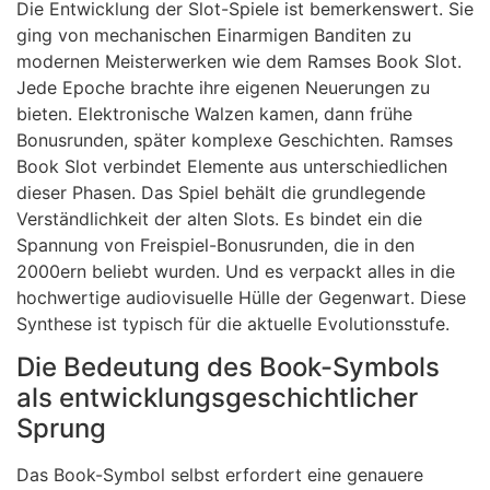
Die Entwicklung der Slot-Spiele ist bemerkenswert. Sie
ging von mechanischen Einarmigen Banditen zu
modernen Meisterwerken wie dem Ramses Book Slot.
Jede Epoche brachte ihre eigenen Neuerungen zu
bieten. Elektronische Walzen kamen, dann frühe
Bonusrunden, später komplexe Geschichten. Ramses
Book Slot verbindet Elemente aus unterschiedlichen
dieser Phasen. Das Spiel behält die grundlegende
Verständlichkeit der alten Slots. Es bindet ein die
Spannung von Freispiel-Bonusrunden, die in den
2000ern beliebt wurden. Und es verpackt alles in die
hochwertige audiovisuelle Hülle der Gegenwart. Diese
Synthese ist typisch für die aktuelle Evolutionsstufe.
Die Bedeutung des Book-Symbols
als entwicklungsgeschichtlicher
Sprung
Das Book-Symbol selbst erfordert eine genauere