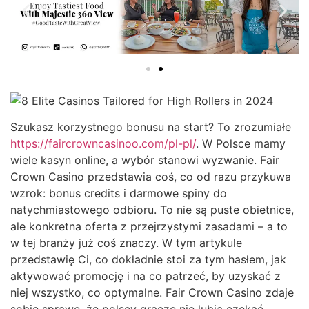
Szukasz korzystnego bonusu na start? To zrozumiałe
https://faircrowncasinoo.com/pl-pl/
. W Polsce mamy
wiele kasyn online, a wybór stanowi wyzwanie. Fair
Crown Casino przedstawia coś, co od razu przykuwa
wzrok: bonus credits i darmowe spiny do
natychmiastowego odbioru. To nie są puste obietnice,
ale konkretna oferta z przejrzystymi zasadami – a to
w tej branży już coś znaczy. W tym artykule
przedstawię Ci, co dokładnie stoi za tym hasłem, jak
aktywować promocję i na co patrzeć, by uzyskać z
niej wszystko, co optymalne. Fair Crown Casino zdaje
sobie sprawę, że polscy gracze nie lubią czekać.