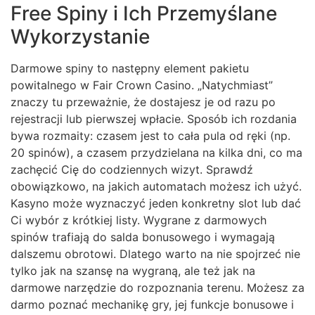
Free Spiny i Ich Przemyślane
Wykorzystanie
Darmowe spiny to następny element pakietu
powitalnego w Fair Crown Casino. „Natychmiast”
znaczy tu przeważnie, że dostajesz je od razu po
rejestracji lub pierwszej wpłacie. Sposób ich rozdania
bywa rozmaity: czasem jest to cała pula od ręki (np.
20 spinów), a czasem przydzielana na kilka dni, co ma
zachęcić Cię do codziennych wizyt. Sprawdź
obowiązkowo, na jakich automatach możesz ich użyć.
Kasyno może wyznaczyć jeden konkretny slot lub dać
Ci wybór z krótkiej listy. Wygrane z darmowych
spinów trafiają do salda bonusowego i wymagają
dalszemu obrotowi. Dlatego warto na nie spojrzeć nie
tylko jak na szansę na wygraną, ale też jak na
darmowe narzędzie do rozpoznania terenu. Możesz za
darmo poznać mechanikę gry, jej funkcje bonusowe i