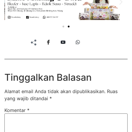
Tinggalkan Balasan
Alamat email Anda tidak akan dipublikasikan.
Ruas
yang wajib ditandai
*
Komentar
*