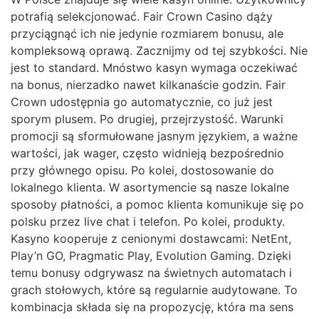
potrafią selekcjonować. Fair Crown Casino dąży
przyciągnąć ich nie jedynie rozmiarem bonusu, ale
kompleksową oprawą. Zacznijmy od tej szybkości. Nie
jest to standard. Mnóstwo kasyn wymaga oczekiwać
na bonus, nierzadko nawet kilkanaście godzin. Fair
Crown udostępnia go automatycznie, co już jest
sporym plusem. Po drugiej, przejrzystość. Warunki
promocji są sformułowane jasnym językiem, a ważne
wartości, jak wager, często widnieją bezpośrednio
przy głównego opisu. Po kolei, dostosowanie do
lokalnego klienta. W asortymencie są nasze lokalne
sposoby płatności, a pomoc klienta komunikuje się po
polsku przez live chat i telefon. Po kolei, produkty.
Kasyno kooperuje z cenionymi dostawcami: NetEnt,
Play’n GO, Pragmatic Play, Evolution Gaming. Dzięki
temu bonusy odgrywasz na świetnych automatach i
grach stołowych, które są regularnie audytowane. To
kombinacja składa się na propozycję, która ma sens