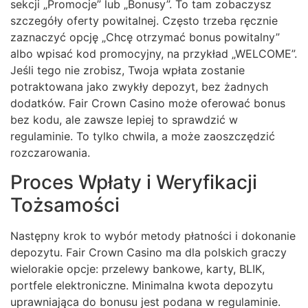
sekcji „Promocje” lub „Bonusy”. To tam zobaczysz
szczegóły oferty powitalnej. Często trzeba ręcznie
zaznaczyć opcję „Chcę otrzymać bonus powitalny”
albo wpisać kod promocyjny, na przykład „WELCOME”.
Jeśli tego nie zrobisz, Twoja wpłata zostanie
potraktowana jako zwykły depozyt, bez żadnych
dodatków. Fair Crown Casino może oferować bonus
bez kodu, ale zawsze lepiej to sprawdzić w
regulaminie. To tylko chwila, a może zaoszczędzić
rozczarowania.
Proces Wpłaty i Weryfikacji
Tożsamości
Następny krok to wybór metody płatności i dokonanie
depozytu. Fair Crown Casino ma dla polskich graczy
wielorakie opcje: przelewy bankowe, karty, BLIK,
portfele elektroniczne. Minimalna kwota depozytu
uprawniająca do bonusu jest podana w regulaminie.