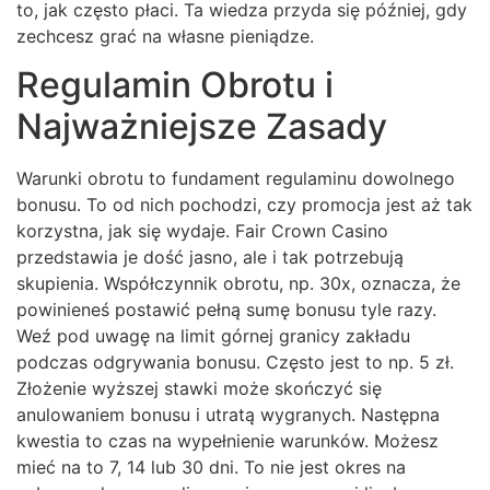
to, jak często płaci. Ta wiedza przyda się później, gdy
zechcesz grać na własne pieniądze.
Regulamin Obrotu i
Najważniejsze Zasady
Warunki obrotu to fundament regulaminu dowolnego
bonusu. To od nich pochodzi, czy promocja jest aż tak
korzystna, jak się wydaje. Fair Crown Casino
przedstawia je dość jasno, ale i tak potrzebują
skupienia. Współczynnik obrotu, np. 30x, oznacza, że
powinieneś postawić pełną sumę bonusu tyle razy.
Weź pod uwagę na limit górnej granicy zakładu
podczas odgrywania bonusu. Często jest to np. 5 zł.
Złożenie wyższej stawki może skończyć się
anulowaniem bonusu i utratą wygranych. Następna
kwestia to czas na wypełnienie warunków. Możesz
mieć na to 7, 14 lub 30 dni. To nie jest okres na