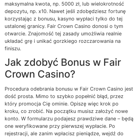
maksymalna kwota, np. 5000 zł, lub wielokrotność
depozytu, np. x10. Nawet jeśli zdobędziesz fortunę
korzystając z bonusu, kasyno wypłaci tylko do tej
ustalonej granicy. Fair Crown Casino donosi o tym
otwarcie. Znajomość tej zasady umożliwia realnie
układać grę i unikać gorzkiego rozczarowania na
finiszu.
Jak zdobyć Bonus w Fair
Crown Casino?
Procedura odebrania bonusu w Fair Crown Casino jest
dość prosta. Mimo to szybko popełnić błąd, przez
który promocja Cię ominie. Opiszę więc krok po
kroku, co zrobić. Na początku musisz założyć nowe
konto. W formularzu podajesz prawdziwe dane – będą
one weryfikowane przy pierwszej wypłacie. Po
rejestracji, ale zanim wpłacisz pieniądze, wejdź do