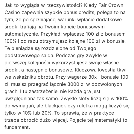
Jak to wygląda w rzeczywistości? Kiedy Fair Crown
Casino zapewnia szybkie bonus credits, polega to na
tym, że po spełniającej warunki wpłacie dodatkowe
środki trafiają na Twoim koncie bonusowym
automatycznie. Przykład: wpłacasz 100 zł z bonusem
100% i od razu otrzymujesz kolejne 100 zł w bonusie.
Te pieniądze są rozdzielone od Twojego
podstawowego salda. Podczas gry zwykle w
pierwszej kolejności wykorzystujesz swoje własne
środki, a następnie bonusowe. Kluczowa kwestia tkwi
we wskaźniku obrotu. Przy wagerze 30x i bonusie 100
zł, musisz przegrać łącznie 3000 zł w dozwolonych
grach. I tu zastrzeżenie: nie każda gra jest
uwzględniana tak samo. Zwykle sloty liczą się w 100%
do wymagań, ale blackjack czy ruletka mogą liczyć się
tylko w 10% lub 20%. To sprawia, że w praktyce
trzeba obrócić dużo więcej. Pojęcie tej matematyki to
fundament.