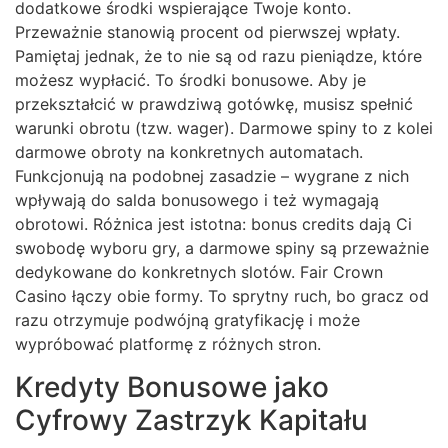
dodatkowe środki wspierające Twoje konto.
Przeważnie stanowią procent od pierwszej wpłaty.
Pamiętaj jednak, że to nie są od razu pieniądze, które
możesz wypłacić. To środki bonusowe. Aby je
przekształcić w prawdziwą gotówkę, musisz spełnić
warunki obrotu (tzw. wager). Darmowe spiny to z kolei
darmowe obroty na konkretnych automatach.
Funkcjonują na podobnej zasadzie – wygrane z nich
wpływają do salda bonusowego i też wymagają
obrotowi. Różnica jest istotna: bonus credits dają Ci
swobodę wyboru gry, a darmowe spiny są przeważnie
dedykowane do konkretnych slotów. Fair Crown
Casino łączy obie formy. To sprytny ruch, bo gracz od
razu otrzymuje podwójną gratyfikację i może
wypróbować platformę z różnych stron.
Kredyty Bonusowe jako
Cyfrowy Zastrzyk Kapitału