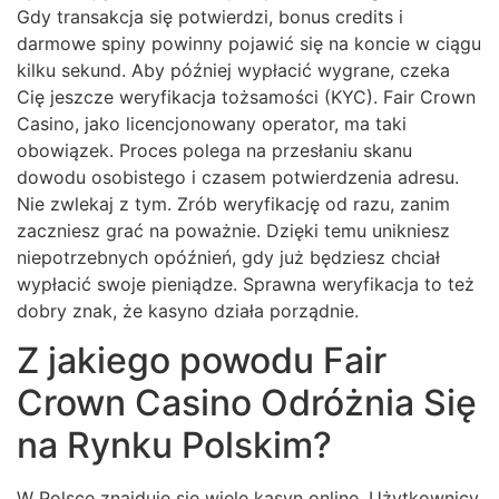
Gdy transakcja się potwierdzi, bonus credits i
darmowe spiny powinny pojawić się na koncie w ciągu
kilku sekund. Aby później wypłacić wygrane, czeka
Cię jeszcze weryfikacja tożsamości (KYC). Fair Crown
Casino, jako licencjonowany operator, ma taki
obowiązek. Proces polega na przesłaniu skanu
dowodu osobistego i czasem potwierdzenia adresu.
Nie zwlekaj z tym. Zrób weryfikację od razu, zanim
zaczniesz grać na poważnie. Dzięki temu unikniesz
niepotrzebnych opóźnień, gdy już będziesz chciał
wypłacić swoje pieniądze. Sprawna weryfikacja to też
dobry znak, że kasyno działa porządnie.
Z jakiego powodu Fair
Crown Casino Odróżnia Się
na Rynku Polskim?
W Polsce znajduje się wiele kasyn online. Użytkownicy