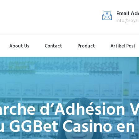
Email Ad
info@royal
About Us
Contact
Product
Artikel Post
rche d’Adhésion Vi
u GGBet Casino en