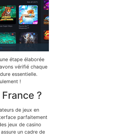
 une étape élaborée
 avons vérifié chaque
ure essentielle.
ulement !
 France ?
teurs de jeux en
terface parfaitement
des jeux de casino
le assure un cadre de