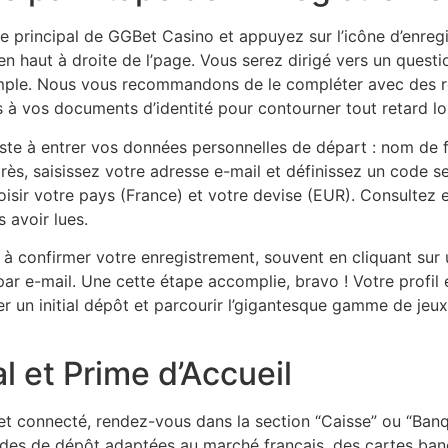
te principal de GGBet Casino et appuyez sur l’icône d’enreg
n haut à droite de l’page. Vous serez dirigé vers un questi
mple. Nous vous recommandons de le compléter avec des 
 à vos documents d’identité pour contourner tout retard lor
siste à entrer vos données personnelles de départ : nom de f
rès, saisissez votre adresse e-mail et définissez un code s
isir votre pays (France) et votre devise (EUR). Consultez 
s avoir lues.
 à confirmer votre enregistrement, souvent en cliquant sur 
ar e-mail. Une cette étape accomplie, bravo ! Votre profil
er un initial dépôt et parcourir l’gigantesque gamme de je
al et Prime d’Accueil
 et connecté, rendez-vous dans la section “Caisse” ou “Ba
s de dépôt adaptées au marché français, des cartes banc