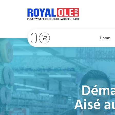
Home
Déma
Aisé a