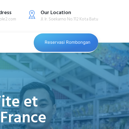
dress
Our Location
ole2.com
Jl. Ir. Soekarno No.112 Kota Batu
Reservasi Rombongan
te et
 France