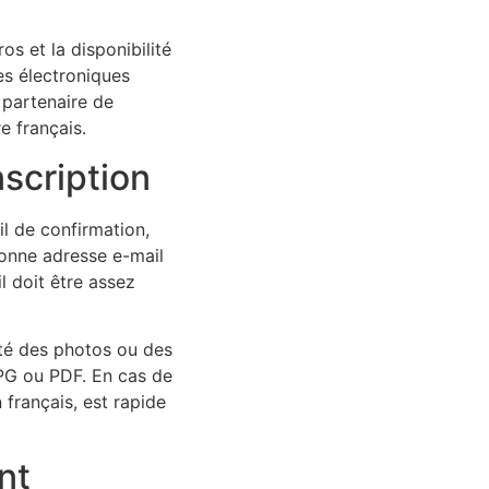
s et la disponibilité
es électroniques
 partenaire de
e français.
nscription
il de confirmation,
bonne adresse e-mail
l doit être assez
ité des photos ou des
JPG ou PDF. En cas de
 français, est rapide
nt