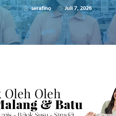
Juli 7, 2026
serafino