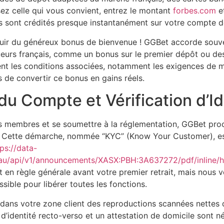
sez celle qui vous convient, entrez le montant
forbes.com
et
ds sont crédités presque instantanément sur votre compte d
ouir du généreux bonus de bienvenue ! GGBet accorde souve
eurs français, comme un bonus sur le premier dépôt ou des 
nt les conditions associées, notamment les exigences de m
 de convertir ce bonus en gains réels.
du Compte et Vérification d’Id
es membres et se soumettre à la réglementation, GGBet pro
té. Cette démarche, nommée “KYC” (Know Your Customer), es
tps://data-
au/api/v1/announcements/XASX:PBH:3A637272/pdf/inline/h
t en règle générale avant votre premier retrait, mais nous 
ossible pour libérer toutes les fonctions.
 dans votre zone client des reproductions scannées nettes
 d’identité recto-verso et un attestation de domicile sont n