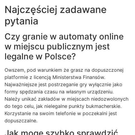
Najczęściej zadawane
pytania
Czy granie w automaty online
w miejscu publicznym jest
legalne w Polsce?
Owszem, pod warunkiem że grasz na dopuszczonej
platformie z licencją Ministerstwa Finansów.
Najważniejsze jest postrzeganie gry wyłącznie jako
formy spędzania czasu na własnym urządzeniu.
Należy unikać zakładów w miejscach niedozwolonych
do tego celu, jak nielegalne punkty bukmacherskie.
Korzystanie na swoim telefonie w poczekalni jest
dopuszczalne.
Jak mogę szybko sprawdzić,