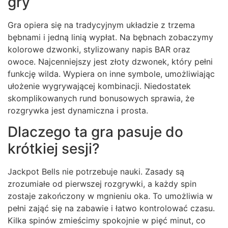
gry
Gra opiera się na tradycyjnym układzie z trzema
bębnami i jedną linią wypłat. Na bębnach zobaczymy
kolorowe dzwonki, stylizowany napis BAR oraz
owoce. Najcenniejszy jest złoty dzwonek, który pełni
funkcję wilda. Wypiera on inne symbole, umożliwiając
ułożenie wygrywającej kombinacji. Niedostatek
skomplikowanych rund bonusowych sprawia, że
rozgrywka jest dynamiczna i prosta.
Dlaczego ta gra pasuje do
krótkiej sesji?
Jackpot Bells nie potrzebuje nauki. Zasady są
zrozumiałe od pierwszej rozgrywki, a każdy spin
zostaje zakończony w mgnieniu oka. To umożliwia w
pełni zająć się na zabawie i łatwo kontrolować czasu.
Kilka spinów zmieścimy spokojnie w pięć minut, co