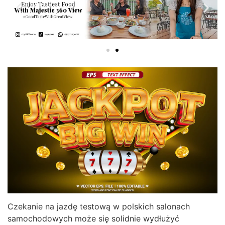
Czekanie na jazdę testową w polskich salonach
samochodowych może się solidnie wydłużyć