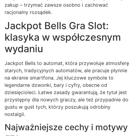
zakup – trzymać zawsze osobno i zachować
racjonalny rozsądek.
Jackpot Bells Gra Slot:
klasyka w współczesnym
wydaniu
Jackpot Bells to automat, która przywołuje atmosferę
starych, tradycyjnych automatów, ale pracuje płynnie
na ekranie smartfona. Jej kluczowe symbole to
legendarne dzwonki, bary i cyfry, obecne od
dziesięcioleci. Łatwe zasady gwarantują, że tytuł jest
przystępny dla nowych graczy, ale też przypadnie do
gustu w gust tych, którzy poszukują odrobiny
nostalgii.
Najważniejsze cechy i motywy