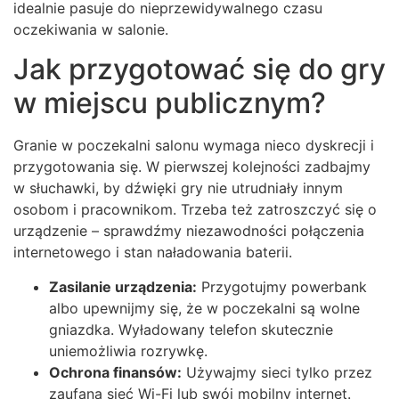
idealnie pasuje do nieprzewidywalnego czasu
oczekiwania w salonie.
Jak przygotować się do gry
w miejscu publicznym?
Granie w poczekalni salonu wymaga nieco dyskrecji i
przygotowania się. W pierwszej kolejności zadbajmy
w słuchawki, by dźwięki gry nie utrudniały innym
osobom i pracownikom. Trzeba też zatroszczyć się o
urządzenie – sprawdźmy niezawodności połączenia
internetowego i stan naładowania baterii.
Zasilanie urządzenia:
Przygotujmy powerbank
albo upewnijmy się, że w poczekalni są wolne
gniazdka. Wyładowany telefon skutecznie
uniemożliwia rozrywkę.
Ochrona finansów:
Używajmy sieci tylko przez
zaufaną sieć Wi-Fi lub swój mobilny internet.