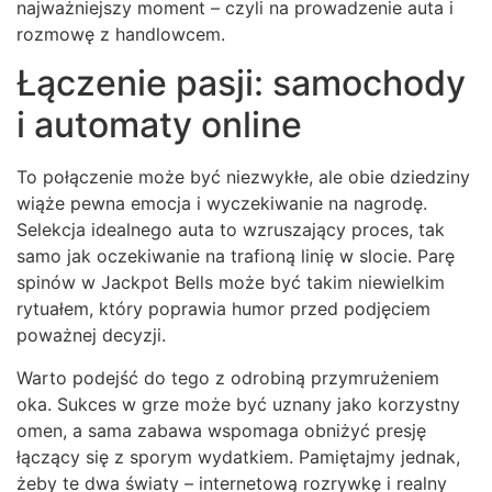
najważniejszy moment – czyli na prowadzenie auta i
rozmowę z handlowcem.
Łączenie pasji: samochody
i automaty online
To połączenie może być niezwykłe, ale obie dziedziny
wiąże pewna emocja i wyczekiwanie na nagrodę.
Selekcja idealnego auta to wzruszający proces, tak
samo jak oczekiwanie na trafioną linię w slocie. Parę
spinów w Jackpot Bells może być takim niewielkim
rytuałem, który poprawia humor przed podjęciem
poważnej decyzji.
Warto podejść do tego z odrobiną przymrużeniem
oka. Sukces w grze może być uznany jako korzystny
omen, a sama zabawa wspomaga obniżyć presję
łączący się z sporym wydatkiem. Pamiętajmy jednak,
żeby te dwa światy – internetową rozrywkę i realny