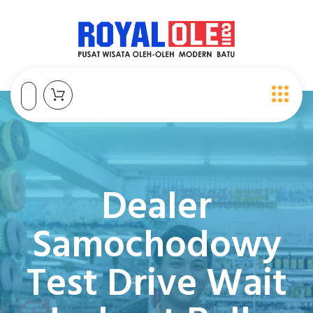
Dealer
Samochodowy
Test Drive Wait