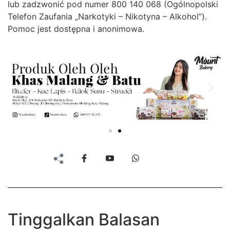
lub zadzwonić pod numer 800 140 068 (Ogólnopolski
Telefon Zaufania „Narkotyki – Nikotyna – Alkohol”).
Pomoc jest dostępna i anonimowa.
Tinggalkan Balasan