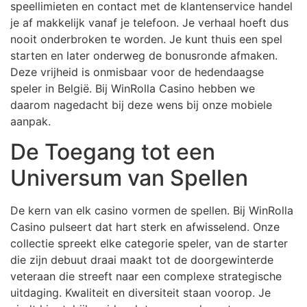
speellimieten en contact met de klantenservice handel
je af makkelijk vanaf je telefoon. Je verhaal hoeft dus
nooit onderbroken te worden. Je kunt thuis een spel
starten en later onderweg de bonusronde afmaken.
Deze vrijheid is onmisbaar voor de hedendaagse
speler in België. Bij WinRolla Casino hebben we
daarom nagedacht bij deze wens bij onze mobiele
aanpak.
De Toegang tot een
Universum van Spellen
De kern van elk casino vormen de spellen. Bij WinRolla
Casino pulseert dat hart sterk en afwisselend. Onze
collectie spreekt elke categorie speler, van de starter
die zijn debuut draai maakt tot de doorgewinterde
veteraan die streeft naar een complexe strategische
uitdaging. Kwaliteit en diversiteit staan voorop. Je