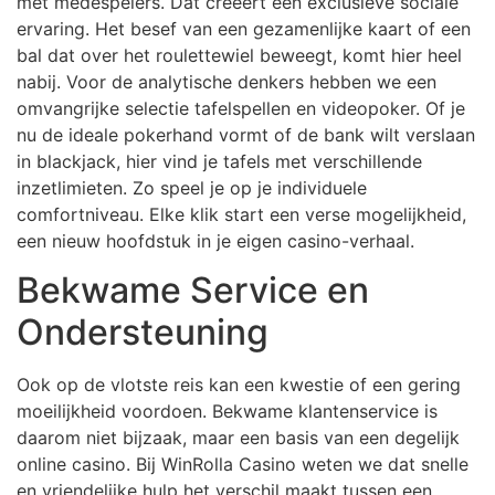
met medespelers. Dat creëert een exclusieve sociale
ervaring. Het besef van een gezamenlijke kaart of een
bal dat over het roulettewiel beweegt, komt hier heel
nabij. Voor de analytische denkers hebben we een
omvangrijke selectie tafelspellen en videopoker. Of je
nu de ideale pokerhand vormt of de bank wilt verslaan
in blackjack, hier vind je tafels met verschillende
inzetlimieten. Zo speel je op je individuele
comfortniveau. Elke klik start een verse mogelijkheid,
een nieuw hoofdstuk in je eigen casino-verhaal.
Bekwame Service en
Ondersteuning
Ook op de vlotste reis kan een kwestie of een gering
moeilijkheid voordoen. Bekwame klantenservice is
daarom niet bijzaak, maar een basis van een degelijk
online casino. Bij WinRolla Casino weten we dat snelle
en vriendelijke hulp het verschil maakt tussen een