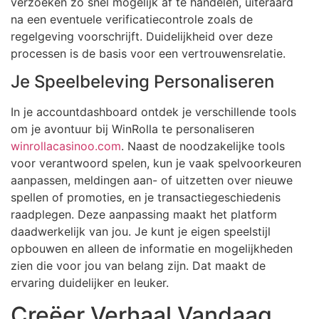
verzoeken zo snel mogelijk af te handelen, uiteraard
na een eventuele verificatiecontrole zoals de
regelgeving voorschrijft. Duidelijkheid over deze
processen is de basis voor een vertrouwensrelatie.
Je Speelbeleving Personaliseren
In je accountdashboard ontdek je verschillende tools
om je avontuur bij WinRolla te personaliseren
winrollacasinoo.com
. Naast de noodzakelijke tools
voor verantwoord spelen, kun je vaak spelvoorkeuren
aanpassen, meldingen aan- of uitzetten over nieuwe
spellen of promoties, en je transactiegeschiedenis
raadplegen. Deze aanpassing maakt het platform
daadwerkelijk van jou. Je kunt je eigen speelstijl
opbouwen en alleen de informatie en mogelijkheden
zien die voor jou van belang zijn. Dat maakt de
ervaring duidelijker en leuker.
Creëer Verhaal Vandaag