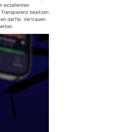
n exzellenten
d Transparenz besitzen
ren darfst. Vertrauen
erbei.