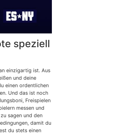
e speziell
n einzigartig ist. Aus
eißen und deine
du einen ordentlichen
en. Und das ist noch
ungsboni, Freispielen
pielern messen und
 zu sagen und den
bedingungen, damit du
est du stets einen