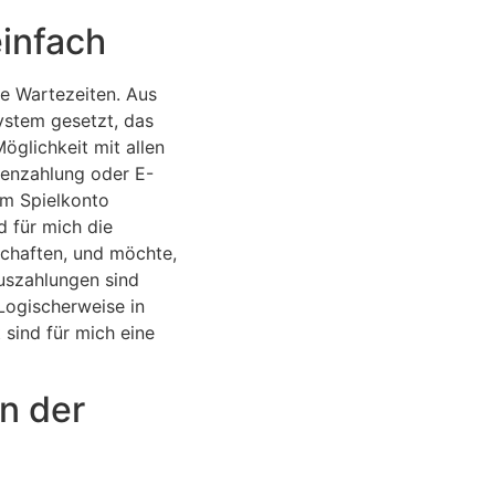
infach
ge Wartezeiten. Aus
ystem gesetzt, das
Möglichkeit mit allen
tenzahlung oder E-
nem Spielkonto
d für mich die
schaften, und möchte,
Auszahlungen sind
Logischerweise in
sind für mich eine
in der