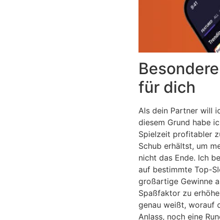
Besondere
für dich
Als dein Partner will 
diesem Grund habe ic
Spielzeit profitabler
Schub erhältst, um me
nicht das Ende. Ich b
auf bestimmte Top-Sl
großartige Gewinne a
Spaßfaktor zu erhöhe
genau weißt, worauf d
Anlass, noch eine Run