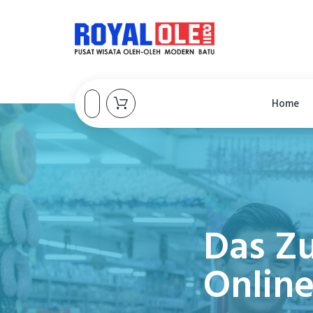
Home
Das Z
Online