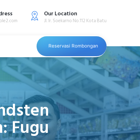
dress
Our Location
ole2.com
Jl. Ir. Soekarno No.112 Kota Batu
Reservasi Rombongan
ndsten
h: Fugu