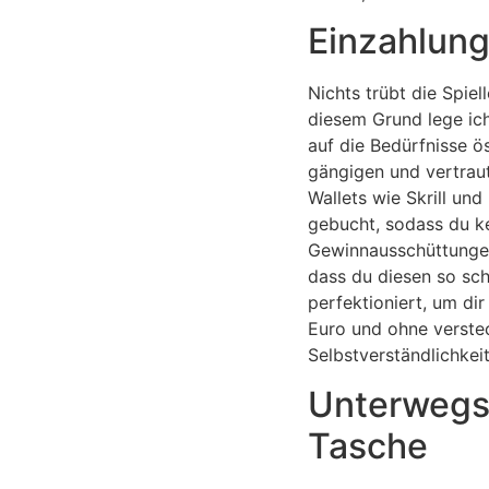
Einzahlung
Nichts trübt die Spie
diesem Grund lege ic
auf die Bedürfnisse ös
gängigen und vertrau
Wallets wie Skrill un
gebucht, sodass du ke
Gewinnausschüttungen.
dass du diesen so sch
perfektioniert, um di
Euro und ohne verstec
Selbstverständlichkeit
Unterwegs 
Tasche