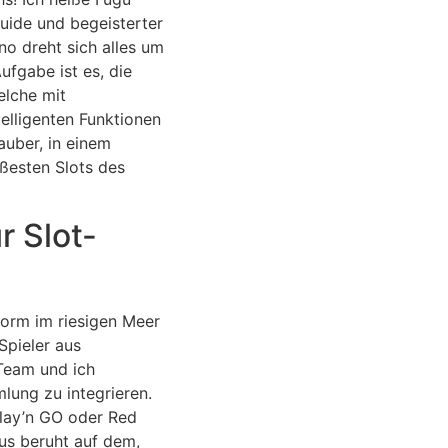
Guide und begeisterter
no dreht sich alles um
ufgabe ist es, die
elche mit
elligenten Funktionen
auber, in einem
eißesten Slots des
r Slot-
form im riesigen Meer
Spieler aus
 Team und ich
lung zu integrieren.
Play’n GO oder Red
kus beruht auf dem,