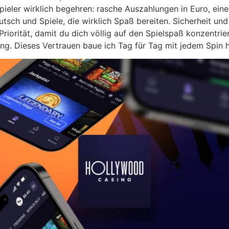
pieler wirklich begehren: rasche Auszahlungen in Euro, eine
tsch und Spiele, die wirklich Spaß bereiten. Sicherheit un
Priorität, damit du dich völlig auf den Spielspaß konzentrie
ung. Dieses Vertrauen baue ich Tag für Tag mit jedem Spin h