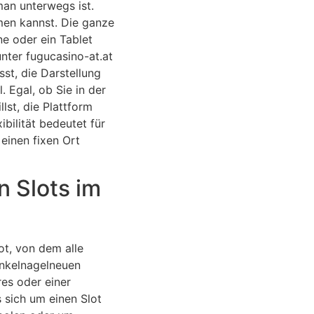
man unterwegs ist.
hmen kannst. Die ganze
e oder ein Tablet
unter fugucasino-at.at
st, die Darstellung
. Egal, ob Sie in der
lst, die Plattform
bilität bedeutet für
einen fixen Ort
n Slots im
t, von dem alle
unkelnagelneuen
res oder einer
 sich um einen Slot