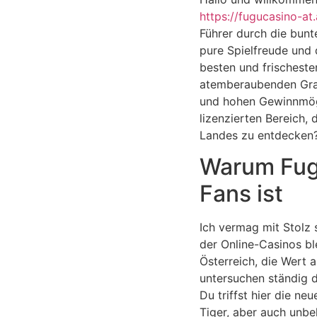
https://fugucasino-at.
Führer durch die bunt
pure Spielfreude und d
besten und frischeste
atemberaubenden Graf
und hohen Gewinnmögli
lizenzierten Bereich, 
Landes zu entdecken?
Warum Fugu
Fans ist
Ich vermag mit Stolz 
der Online-Casinos bl
Österreich, die Wert a
untersuchen ständig d
Du triffst hier die n
Tiger, aber auch unbe