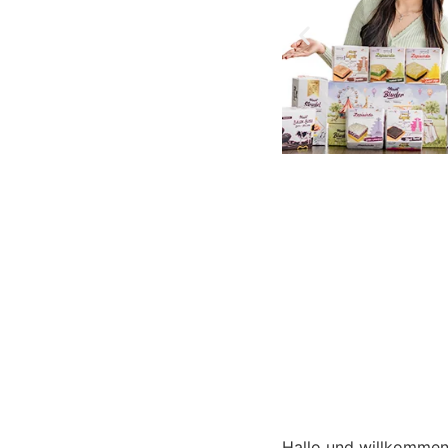
Hallo und willkommen 