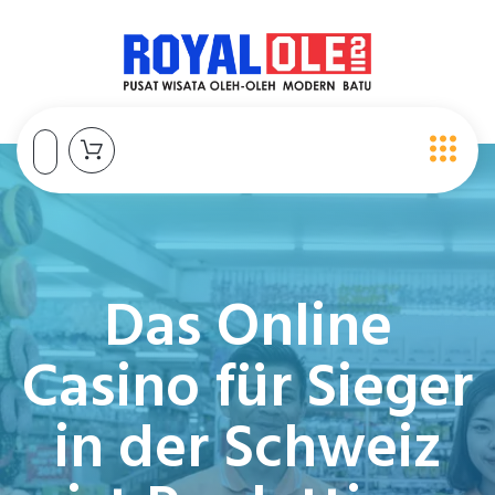
Das Online
Casino für Sieger
in der Schweiz