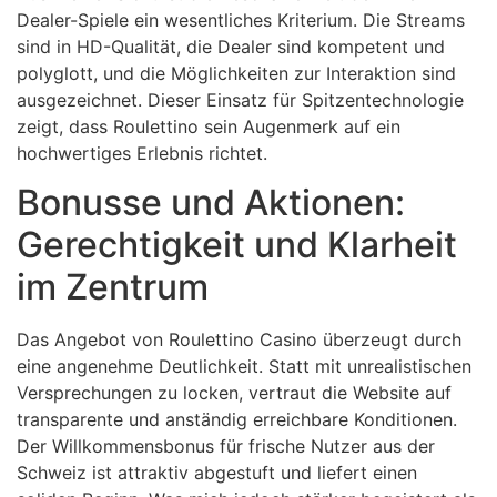
Dealer-Spiele ein wesentliches Kriterium. Die Streams
sind in HD-Qualität, die Dealer sind kompetent und
polyglott, und die Möglichkeiten zur Interaktion sind
ausgezeichnet. Dieser Einsatz für Spitzentechnologie
zeigt, dass Roulettino sein Augenmerk auf ein
hochwertiges Erlebnis richtet.
Bonusse und Aktionen:
Gerechtigkeit und Klarheit
im Zentrum
Das Angebot von Roulettino Casino überzeugt durch
eine angenehme Deutlichkeit. Statt mit unrealistischen
Versprechungen zu locken, vertraut die Website auf
transparente und anständig erreichbare Konditionen.
Der Willkommensbonus für frische Nutzer aus der
Schweiz ist attraktiv abgestuft und liefert einen