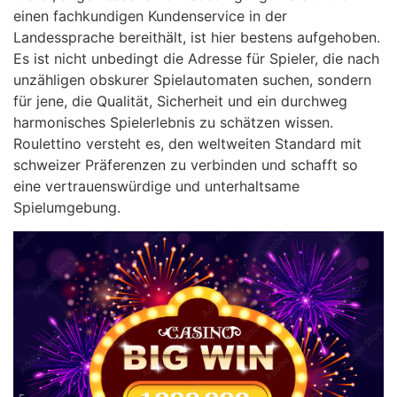
einen fachkundigen Kundenservice in der
Landessprache bereithält, ist hier bestens aufgehoben.
Es ist nicht unbedingt die Adresse für Spieler, die nach
unzähligen obskurer Spielautomaten suchen, sondern
für jene, die Qualität, Sicherheit und ein durchweg
harmonisches Spielerlebnis zu schätzen wissen.
Roulettino versteht es, den weltweiten Standard mit
schweizer Präferenzen zu verbinden und schafft so
eine vertrauenswürdige und unterhaltsame
Spielumgebung.