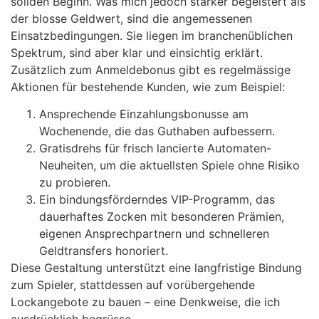
soliden Beginn. Was mich jedoch stärker begeistert als
der blosse Geldwert, sind die angemessenen
Einsatzbedingungen. Sie liegen im branchenüblichen
Spektrum, sind aber klar und einsichtig erklärt.
Zusätzlich zum Anmeldebonus gibt es regelmässige
Aktionen für bestehende Kunden, wie zum Beispiel:
Ansprechende Einzahlungsbonusse am
Wochenende, die das Guthaben aufbessern.
Gratisdrehs für frisch lancierte Automaten-
Neuheiten, um die aktuellsten Spiele ohne Risiko
zu probieren.
Ein bindungsförderndes VIP-Programm, das
dauerhaftes Zocken mit besonderen Prämien,
eigenen Ansprechpartnern und schnelleren
Geldtransfers honoriert.
Diese Gestaltung unterstützt eine langfristige Bindung
zum Spieler, stattdessen auf vorübergehende
Lockangebote zu bauen – eine Denkweise, die ich