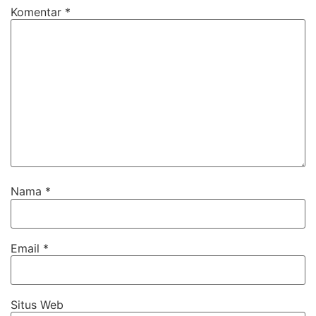
Komentar
*
Nama
*
Email
*
Situs Web