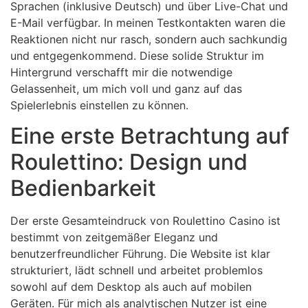
Sprachen (inklusive Deutsch) und über Live-Chat und
E-Mail verfügbar. In meinen Testkontakten waren die
Reaktionen nicht nur rasch, sondern auch sachkundig
und entgegenkommend. Diese solide Struktur im
Hintergrund verschafft mir die notwendige
Gelassenheit, um mich voll und ganz auf das
Spielerlebnis einstellen zu können.
Eine erste Betrachtung auf
Roulettino: Design und
Bedienbarkeit
Der erste Gesamteindruck von Roulettino Casino ist
bestimmt von zeitgemäßer Eleganz und
benutzerfreundlicher Führung. Die Website ist klar
strukturiert, lädt schnell und arbeitet problemlos
sowohl auf dem Desktop als auch auf mobilen
Geräten. Für mich als analytischen Nutzer ist eine