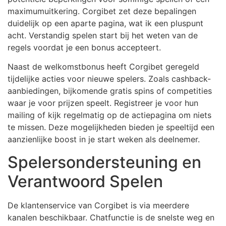
maximumuitkering. Corgibet zet deze bepalingen
duidelijk op een aparte pagina, wat ik een pluspunt
acht. Verstandig spelen start bij het weten van de
regels voordat je een bonus accepteert.
Naast de welkomstbonus heeft Corgibet geregeld
tijdelijke acties voor nieuwe spelers. Zoals cashback-
aanbiedingen, bijkomende gratis spins of competities
waar je voor prijzen speelt. Registreer je voor hun
mailing of kijk regelmatig op de actiepagina om niets
te missen. Deze mogelijkheden bieden je speeltijd een
aanzienlijke boost in je start weken als deelnemer.
Spelersondersteuning en
Verantwoord Spelen
De klantenservice van Corgibet is via meerdere
kanalen beschikbaar. Chatfunctie is de snelste weg en