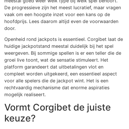
meestal goed weer welk type bij welk spel behoort.
De progressieve zijn het meest lucratief, maar vragen
vaak om een hoogste inzet voor een kans op de
hoofdprijs. Lees daarom altijd even de voorwaarden
door.
Openheid rond jackpots is essentieel. Corgibet laat de
huidige jackpotstand meestal duidelijk bij het spel
weergeven. Bij sommige spellen is er een teller die de
groei live toont, wat de sensatie stimuleert. Het
platform garandeert dat uitbetalingen vlot en
compleet worden uitgekeerd, een essentieel aspect
voor alle spelers die de jackpot wint. Het is een
rechtvaardig mechanisme dat enorme aspiraties
mogelijk realiseert.
Vormt Corgibet de juiste
keuze?