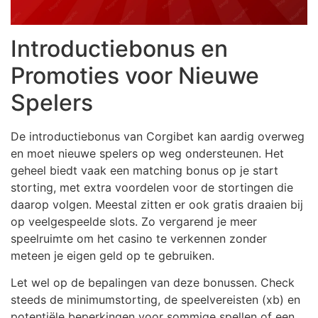
Introductiebonus en
Promoties voor Nieuwe
Spelers
De introductiebonus van Corgibet kan aardig overweg
en moet nieuwe spelers op weg ondersteunen. Het
geheel biedt vaak een matching bonus op je start
storting, met extra voordelen voor de stortingen die
daarop volgen. Meestal zitten er ook gratis draaien bij
op veelgespeelde slots. Zo vergarend je meer
speelruimte om het casino te verkennen zonder
meteen je eigen geld op te gebruiken.
Let wel op de bepalingen van deze bonussen. Check
steeds de minimumstorting, de speelvereisten (xb) en
potentiële beperkingen voor sommige spellen of een