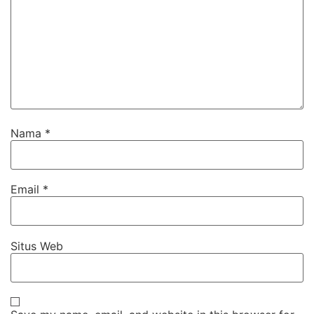
Nama
*
Email
*
Situs Web