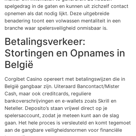
spelgedrag in de gaten en kunnen uit zichzelf contact
opnemen als dat nodig lijkt. Deze uitgebreide
benadering toont een volwassen mentaliteit in een
branche waar spelersveiligheid onmisbaar is.
Betalingsverkeer:
Stortingen en Opnames in
België
Corgibet Casino opereert met betalingswijzen die in
België gangbaar zijn. Uiteraard Bancontact/Mister
Cash, maar ook creditcards, reguliere
bankoverschrijvingen en e-wallets zoals Skrill en
Neteller. Deposito’s staan vrijwel direct op je
spelersaccount, zodat je meteen kunt aan de slag
gaan. Het hele proces is versleuteld en komt tegemoet
aan de gangbare veiligheidsnormen voor financiële