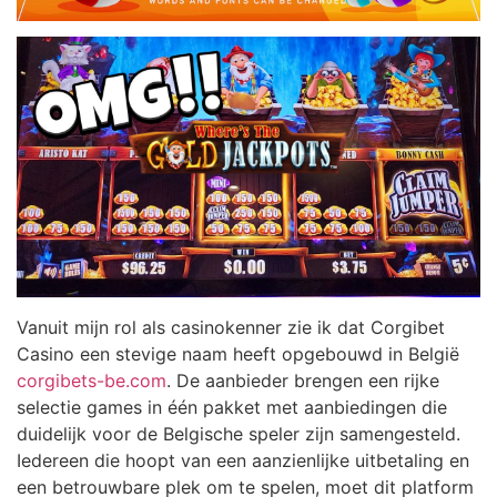
Vanuit mijn rol als casinokenner zie ik dat Corgibet
Casino een stevige naam heeft opgebouwd in België
corgibets-be.com
. De aanbieder brengen een rijke
selectie games in één pakket met aanbiedingen die
duidelijk voor de Belgische speler zijn samengesteld.
Iedereen die hoopt van een aanzienlijke uitbetaling en
een betrouwbare plek om te spelen, moet dit platform