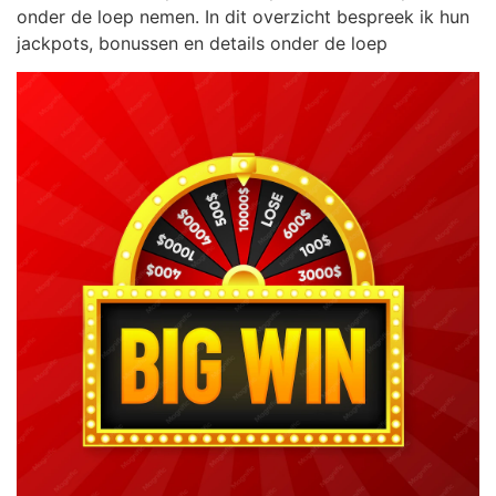
onder de loep nemen. In dit overzicht bespreek ik hun
jackpots, bonussen en details onder de loep