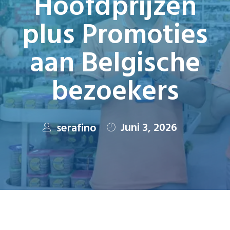
Hoofdprijzen
plus Promoties
aan Belgische
bezoekers
Juni 3, 2026
serafino