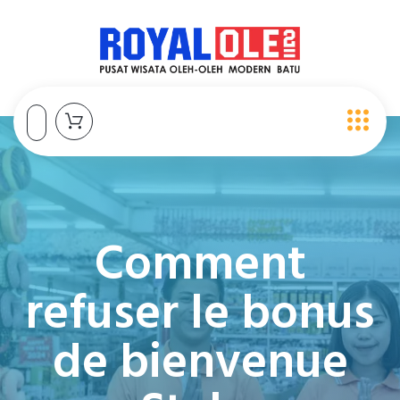
Comment
refuser le bonus
de bienvenue