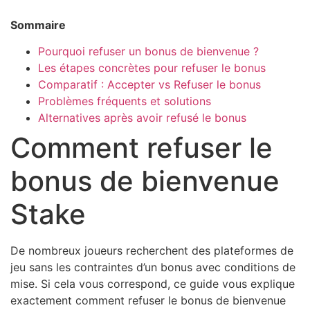
Sommaire
Pourquoi refuser un bonus de bienvenue ?
Les étapes concrètes pour refuser le bonus
Comparatif : Accepter vs Refuser le bonus
Problèmes fréquents et solutions
Alternatives après avoir refusé le bonus
Comment refuser le
bonus de bienvenue
Stake
De nombreux joueurs recherchent des plateformes de
jeu sans les contraintes d’un bonus avec conditions de
mise. Si cela vous correspond, ce guide vous explique
exactement comment refuser le bonus de bienvenue