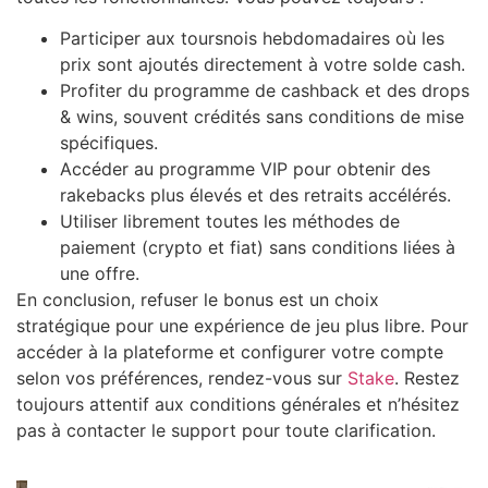
Participer aux toursnois hebdomadaires où les
prix sont ajoutés directement à votre solde cash.
Profiter du programme de cashback et des drops
& wins, souvent crédités sans conditions de mise
spécifiques.
Accéder au programme VIP pour obtenir des
rakebacks plus élevés et des retraits accélérés.
Utiliser librement toutes les méthodes de
paiement (crypto et fiat) sans conditions liées à
une offre.
En conclusion, refuser le bonus est un choix
stratégique pour une expérience de jeu plus libre. Pour
accéder à la plateforme et configurer votre compte
selon vos préférences, rendez-vous sur
Stake
. Restez
toujours attentif aux conditions générales et n’hésitez
pas à contacter le support pour toute clarification.