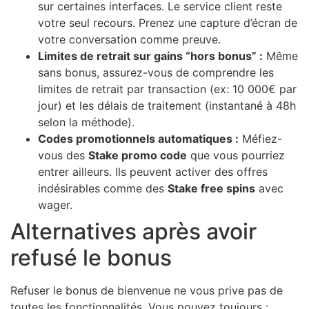
sur certaines interfaces. Le service client reste
votre seul recours. Prenez une capture d’écran de
votre conversation comme preuve.
Limites de retrait sur gains “hors bonus” :
Même
sans bonus, assurez-vous de comprendre les
limites de retrait par transaction (ex: 10 000€ par
jour) et les délais de traitement (instantané à 48h
selon la méthode).
Codes promotionnels automatiques :
Méfiez-
vous des
Stake promo code
que vous pourriez
entrer ailleurs. Ils peuvent activer des offres
indésirables comme des
Stake free spins
avec
wager.
Alternatives après avoir
refusé le bonus
Refuser le bonus de bienvenue ne vous prive pas de
toutes les fonctionnalités. Vous pouvez toujours :