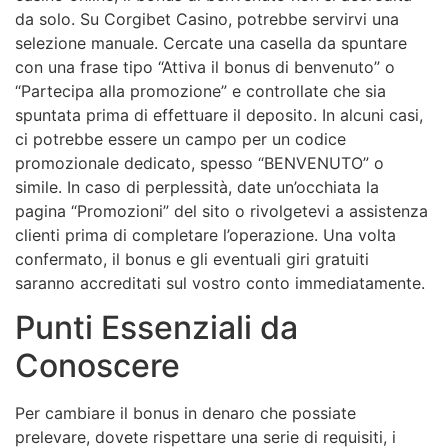
da solo. Su Corgibet Casino, potrebbe servirvi una
selezione manuale. Cercate una casella da spuntare
con una frase tipo “Attiva il bonus di benvenuto” o
“Partecipa alla promozione” e controllate che sia
spuntata prima di effettuare il deposito. In alcuni casi,
ci potrebbe essere un campo per un codice
promozionale dedicato, spesso “BENVENUTO” o
simile. In caso di perplessità, date un’occhiata la
pagina “Promozioni” del sito o rivolgetevi a assistenza
clienti prima di completare l’operazione. Una volta
confermato, il bonus e gli eventuali giri gratuiti
saranno accreditati sul vostro conto immediatamente.
Punti Essenziali da
Conoscere
Per cambiare il bonus in denaro che possiate
prelevare, dovete rispettare una serie di requisiti, i