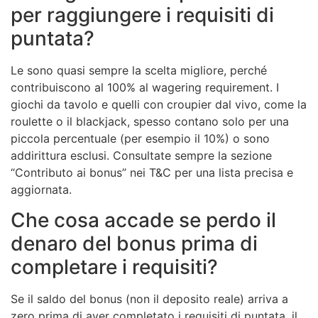
per raggiungere i requisiti di
puntata?
Le sono quasi sempre la scelta migliore, perché
contribuiscono al 100% al wagering requirement. I
giochi da tavolo e quelli con croupier dal vivo, come la
roulette o il blackjack, spesso contano solo per una
piccola percentuale (per esempio il 10%) o sono
addirittura esclusi. Consultate sempre la sezione
“Contributo ai bonus” nei T&C per una lista precisa e
aggiornata.
Che cosa accade se perdo il
denaro del bonus prima di
completare i requisiti?
Se il saldo del bonus (non il deposito reale) arriva a
zero prima di aver completato i requisiti di puntata, il