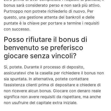
bonus sarà considerato perso e non sarà più attivo.
Purtroppo non potrete richiederlo di nuovo. Per
questo, una gestione attenta del bankroll e delle
puntate è la chiave per portare a termine i requisiti
con successo.
Posso rifiutare il bonus di
benvenuto se preferisco
giocare senza vincoli?
Sì, potete. Durante il processo di deposito,
assicuratevi che la casella per richiedere il bonus non
sia spuntata. In alternativa, potete contattare
l’assistenza clienti prima di depositare e chiedere di
non ricevere alcun bonus. Giocare con denaro reale
significa non avere requisiti da rispettare, ma anche
non usufruire del capitale extra iniziale.