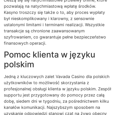
pozwalają na natychmiastową wpłatę środków.
Kasyno troszczy się także o to, aby proces wypłaty
był nieskomplikowany i klarowny, z sensownie
ustalonymi limitami i terminami realizacji. Wszystkie
transakcje są chronione zaawansowanym
szyfrowaniem, co gwarantuje pełne bezpieczeństwo
finansowych operacji.
Pomoc klienta w języku
polskim
Jedną z kluczowych zalet Vavada Casino dla polskich
użytkowników to możliwość skorzystania z
profesjonalnej obsługi klienta w języku polskim. Zespół
supportu jest przygotowany do pomocy przez całą
dobę, siedem dni w tygodniu, za pośrednictwem kilku
kanałów komunikacji. Najszybszym sposobem na
uzyskanie odpowiedzi stanowi czat na żywo obecny