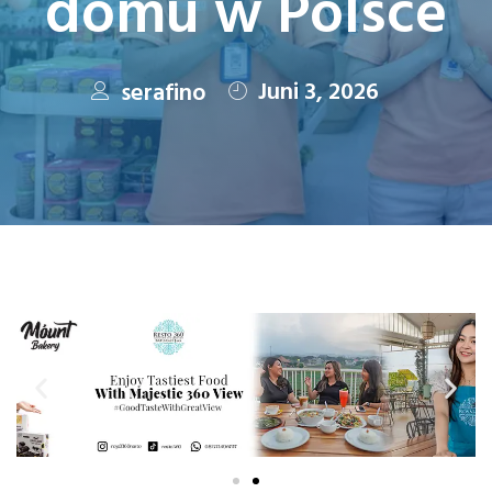
domu w Polsce
Juni 3, 2026
serafino