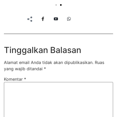
Tinggalkan Balasan
Alamat email Anda tidak akan dipublikasikan.
Ruas
yang wajib ditandai
*
Komentar
*