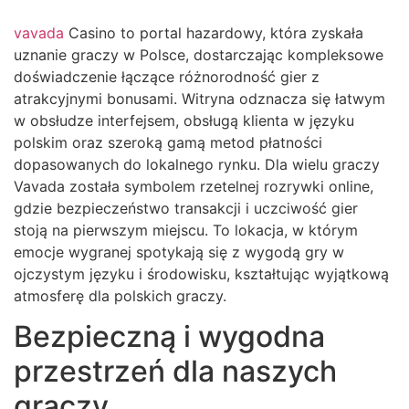
vavada
Casino to portal hazardowy, która zyskała
uznanie graczy w Polsce, dostarczając kompleksowe
doświadczenie łączące różnorodność gier z
atrakcyjnymi bonusami. Witryna odznacza się łatwym
w obsłudze interfejsem, obsługą klienta w języku
polskim oraz szeroką gamą metod płatności
dopasowanych do lokalnego rynku. Dla wielu graczy
Vavada została symbolem rzetelnej rozrywki online,
gdzie bezpieczeństwo transakcji i uczciwość gier
stoją na pierwszym miejscu. To lokacja, w którym
emocje wygranej spotykają się z wygodą gry w
ojczystym języku i środowisku, kształtując wyjątkową
atmosferę dla polskich graczy.
Bezpieczną i wygodna
przestrzeń dla naszych
graczy