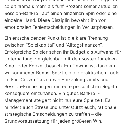
spielt niemals mehr als fünf Prozent seiner aktuellen
Session-Bankroll auf einen einzelnen Spin oder eine
einzelne Hand. Diese Disziplin bewahrt ihn vor
emotionalen Fehlentscheidungen in Verlustphasen.
Ein entscheidender Punkt ist die klare Trennung
zwischen “Spielkapital” und “Alltagsfinanzen”.
Erfolgreiche Spieler sehen ihr Budget als Aufwand für
Unterhaltung, vergleichbar mit den Kosten für einen
Kino- oder Konzertbesuch. Ein Gewinn ist dann ein
willkommener Bonus. Setzt ein die praktischen Tools
im Fair Crown Casino wie Einzahlungslimits und
Session-Erinnerungen, um eure persönlichen Regeln
konsequent einzuhalten. Ein gutes Bankroll-
Management steigert nicht nur eure Spielzeit. Es
mindert auch Stress und unterstützt euch, rationale,
strategische Entscheidungen zu treffen – die
Grundvoraussetzung für jeden größeren Win.