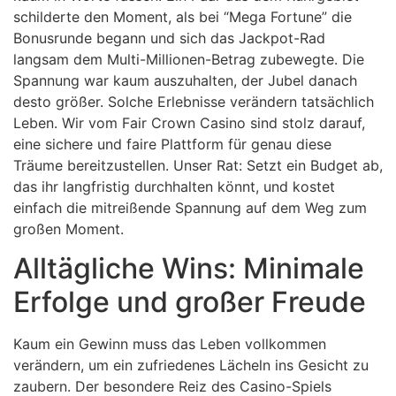
schilderte den Moment, als bei “Mega Fortune” die
Bonusrunde begann und sich das Jackpot-Rad
langsam dem Multi-Millionen-Betrag zubewegte. Die
Spannung war kaum auszuhalten, der Jubel danach
desto größer. Solche Erlebnisse verändern tatsächlich
Leben. Wir vom Fair Crown Casino sind stolz darauf,
eine sichere und faire Plattform für genau diese
Träume bereitzustellen. Unser Rat: Setzt ein Budget ab,
das ihr langfristig durchhalten könnt, und kostet
einfach die mitreißende Spannung auf dem Weg zum
großen Moment.
Alltägliche Wins: Minimale
Erfolge und großer Freude
Kaum ein Gewinn muss das Leben vollkommen
verändern, um ein zufriedenes Lächeln ins Gesicht zu
zaubern. Der besondere Reiz des Casino-Spiels