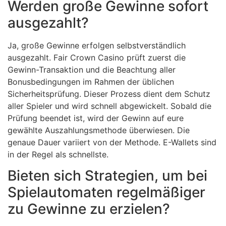
Werden große Gewinne sofort
ausgezahlt?
Ja, große Gewinne erfolgen selbstverständlich
ausgezahlt. Fair Crown Casino prüft zuerst die
Gewinn-Transaktion und die Beachtung aller
Bonusbedingungen im Rahmen der üblichen
Sicherheitsprüfung. Dieser Prozess dient dem Schutz
aller Spieler und wird schnell abgewickelt. Sobald die
Prüfung beendet ist, wird der Gewinn auf eure
gewählte Auszahlungsmethode überwiesen. Die
genaue Dauer variiert von der Methode. E-Wallets sind
in der Regel als schnellste.
Bieten sich Strategien, um bei
Spielautomaten regelmäßiger
zu Gewinne zu erzielen?