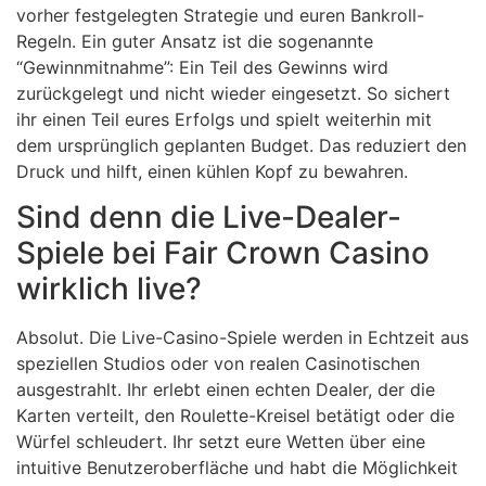
vorher festgelegten Strategie und euren Bankroll-
Regeln. Ein guter Ansatz ist die sogenannte
“Gewinnmitnahme”: Ein Teil des Gewinns wird
zurückgelegt und nicht wieder eingesetzt. So sichert
ihr einen Teil eures Erfolgs und spielt weiterhin mit
dem ursprünglich geplanten Budget. Das reduziert den
Druck und hilft, einen kühlen Kopf zu bewahren.
Sind denn die Live-Dealer-
Spiele bei Fair Crown Casino
wirklich live?
Absolut. Die Live-Casino-Spiele werden in Echtzeit aus
speziellen Studios oder von realen Casinotischen
ausgestrahlt. Ihr erlebt einen echten Dealer, der die
Karten verteilt, den Roulette-Kreisel betätigt oder die
Würfel schleudert. Ihr setzt eure Wetten über eine
intuitive Benutzeroberfläche und habt die Möglichkeit