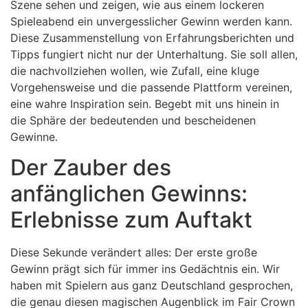
Szene sehen und zeigen, wie aus einem lockeren
Spieleabend ein unvergesslicher Gewinn werden kann.
Diese Zusammenstellung von Erfahrungsberichten und
Tipps fungiert nicht nur der Unterhaltung. Sie soll allen,
die nachvollziehen wollen, wie Zufall, eine kluge
Vorgehensweise und die passende Plattform vereinen,
eine wahre Inspiration sein. Begebt mit uns hinein in
die Sphäre der bedeutenden und bescheidenen
Gewinne.
Der Zauber des
anfänglichen Gewinns:
Erlebnisse zum Auftakt
Diese Sekunde verändert alles: Der erste große
Gewinn prägt sich für immer ins Gedächtnis ein. Wir
haben mit Spielern aus ganz Deutschland gesprochen,
die genau diesen magischen Augenblick im Fair Crown