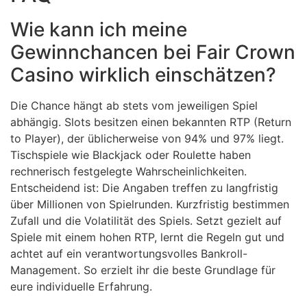
Wie kann ich meine
Gewinnchancen bei Fair Crown
Casino wirklich einschätzen?
Die Chance hängt ab stets vom jeweiligen Spiel
abhängig. Slots besitzen einen bekannten RTP (Return
to Player), der üblicherweise von 94% und 97% liegt.
Tischspiele wie Blackjack oder Roulette haben
rechnerisch festgelegte Wahrscheinlichkeiten.
Entscheidend ist: Die Angaben treffen zu langfristig
über Millionen von Spielrunden. Kurzfristig bestimmen
Zufall und die Volatilität des Spiels. Setzt gezielt auf
Spiele mit einem hohen RTP, lernt die Regeln gut und
achtet auf ein verantwortungsvolles Bankroll-
Management. So erzielt ihr die beste Grundlage für
eure individuelle Erfahrung.