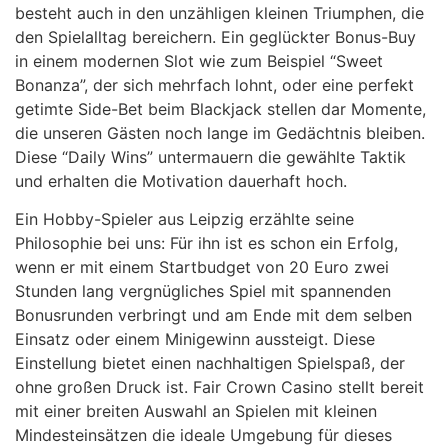
besteht auch in den unzähligen kleinen Triumphen, die
den Spielalltag bereichern. Ein geglückter Bonus-Buy
in einem modernen Slot wie zum Beispiel “Sweet
Bonanza”, der sich mehrfach lohnt, oder eine perfekt
getimte Side-Bet beim Blackjack stellen dar Momente,
die unseren Gästen noch lange im Gedächtnis bleiben.
Diese “Daily Wins” untermauern die gewählte Taktik
und erhalten die Motivation dauerhaft hoch.
Ein Hobby-Spieler aus Leipzig erzählte seine
Philosophie bei uns: Für ihn ist es schon ein Erfolg,
wenn er mit einem Startbudget von 20 Euro zwei
Stunden lang vergnügliches Spiel mit spannenden
Bonusrunden verbringt und am Ende mit dem selben
Einsatz oder einem Minigewinn aussteigt. Diese
Einstellung bietet einen nachhaltigen Spielspaß, der
ohne großen Druck ist. Fair Crown Casino stellt bereit
mit einer breiten Auswahl an Spielen mit kleinen
Mindesteinsätzen die ideale Umgebung für dieses