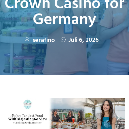
Crown Casino for
Germany
Juli 6, 2026
serafino