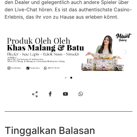
den Dealer und gelegentlich auch andere Spieler über
den Live-Chat hören. Es ist das authentischste Casino-
Erlebnis, das ihr von zu Hause aus erleben könnt.
Tinggalkan Balasan