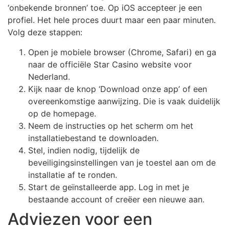
‘onbekende bronnen’ toe. Op iOS accepteer je een
profiel. Het hele proces duurt maar een paar minuten.
Volg deze stappen:
Open je mobiele browser (Chrome, Safari) en ga
naar de officiële Star Casino website voor
Nederland.
Kijk naar de knop ‘Download onze app’ of een
overeenkomstige aanwijzing. Die is vaak duidelijk
op de homepage.
Neem de instructies op het scherm om het
installatiebestand te downloaden.
Stel, indien nodig, tijdelijk de
beveiligingsinstellingen van je toestel aan om de
installatie af te ronden.
Start de geïnstalleerde app. Log in met je
bestaande account of creëer een nieuwe aan.
Adviezen voor een