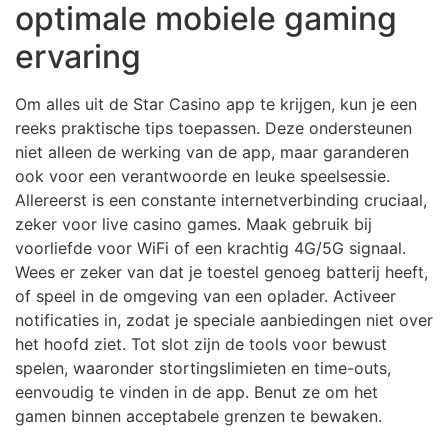
optimale mobiele gaming
ervaring
Om alles uit de Star Casino app te krijgen, kun je een
reeks praktische tips toepassen. Deze ondersteunen
niet alleen de werking van de app, maar garanderen
ook voor een verantwoorde en leuke speelsessie.
Allereerst is een constante internetverbinding cruciaal,
zeker voor live casino games. Maak gebruik bij
voorliefde voor WiFi of een krachtig 4G/5G signaal.
Wees er zeker van dat je toestel genoeg batterij heeft,
of speel in de omgeving van een oplader. Activeer
notificaties in, zodat je speciale aanbiedingen niet over
het hoofd ziet. Tot slot zijn de tools voor bewust
spelen, waaronder stortingslimieten en time-outs,
eenvoudig te vinden in de app. Benut ze om het
gamen binnen acceptabele grenzen te bewaken.