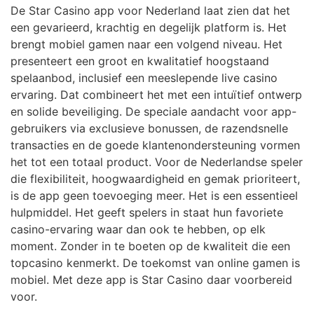
De Star Casino app voor Nederland laat zien dat het
een gevarieerd, krachtig en degelijk platform is. Het
brengt mobiel gamen naar een volgend niveau. Het
presenteert een groot en kwalitatief hoogstaand
spelaanbod, inclusief een meeslepende live casino
ervaring. Dat combineert het met een intuïtief ontwerp
en solide beveiliging. De speciale aandacht voor app-
gebruikers via exclusieve bonussen, de razendsnelle
transacties en de goede klantenondersteuning vormen
het tot een totaal product. Voor de Nederlandse speler
die flexibiliteit, hoogwaardigheid en gemak prioriteert,
is de app geen toevoeging meer. Het is een essentieel
hulpmiddel. Het geeft spelers in staat hun favoriete
casino-ervaring waar dan ook te hebben, op elk
moment. Zonder in te boeten op de kwaliteit die een
topcasino kenmerkt. De toekomst van online gamen is
mobiel. Met deze app is Star Casino daar voorbereid
voor.