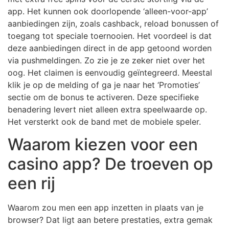
app. Het kunnen ook doorlopende ‘alleen-voor-app’
aanbiedingen zijn, zoals cashback, reload bonussen of
toegang tot speciale toernooien. Het voordeel is dat
deze aanbiedingen direct in de app getoond worden
via pushmeldingen. Zo zie je ze zeker niet over het
oog. Het claimen is eenvoudig geïntegreerd. Meestal
klik je op de melding of ga je naar het ‘Promoties’
sectie om de bonus te activeren. Deze specifieke
benadering levert niet alleen extra speelwaarde op.
Het versterkt ook de band met de mobiele speler.
Waarom kiezen voor een
casino app? De troeven op
een rij
Waarom zou men een app inzetten in plaats van je
browser? Dat ligt aan betere prestaties, extra gemak