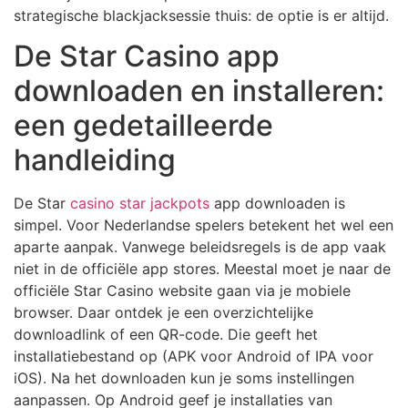
strategische blackjacksessie thuis: de optie is er altijd.
De Star Casino app
downloaden en installeren:
een gedetailleerde
handleiding
De Star
casino star jackpots
app downloaden is
simpel. Voor Nederlandse spelers betekent het wel een
aparte aanpak. Vanwege beleidsregels is de app vaak
niet in de officiële app stores. Meestal moet je naar de
officiële Star Casino website gaan via je mobiele
browser. Daar ontdek je een overzichtelijke
downloadlink of een QR-code. Die geeft het
installatiebestand op (APK voor Android of IPA voor
iOS). Na het downloaden kun je soms instellingen
aanpassen. Op Android geef je installaties van