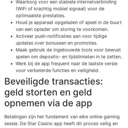
Waarborg voor een stabiele internetverbinding
(WiFi of krachtig mobiel signaal) voor de
optimaalste prestaties.
Houd je apparaat opgeladen of speel in de buurt
van een oplader om storing te voorkomen.
Activeer push-notificaties aan voor tijdige
updates over bonussen en promoties.
Maak gebruik de ingebouwde tools voor bewust
spelen om deposito- en tijdslimieten in te zetten.
Werk bij de app frequent naar de laatste versie
voor verbeterde functies en veiligheid.
Beveiligde transacties:
geld storten en geld
opnemen via de app
Betalingen zijn het fundament van elke online gaming
sessie. De Star Casino app heeft dit proces veilig en