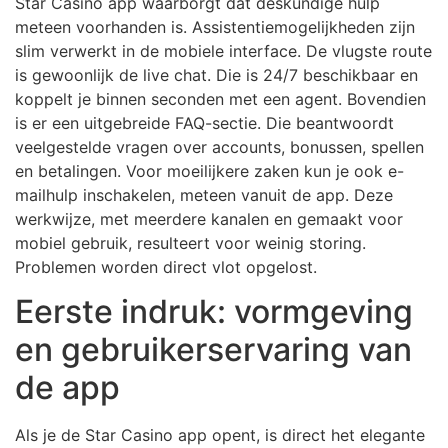
Star Casino app waarborgt dat deskundige hulp
meteen voorhanden is. Assistentiemogelijkheden zijn
slim verwerkt in de mobiele interface. De vlugste route
is gewoonlijk de live chat. Die is 24/7 beschikbaar en
koppelt je binnen seconden met een agent. Bovendien
is er een uitgebreide FAQ-sectie. Die beantwoordt
veelgestelde vragen over accounts, bonussen, spellen
en betalingen. Voor moeilijkere zaken kun je ook e-
mailhulp inschakelen, meteen vanuit de app. Deze
werkwijze, met meerdere kanalen en gemaakt voor
mobiel gebruik, resulteert voor weinig storing.
Problemen worden direct vlot opgelost.
Eerste indruk: vormgeving
en gebruikerservaring van
de app
Als je de Star Casino app opent, is direct het elegante